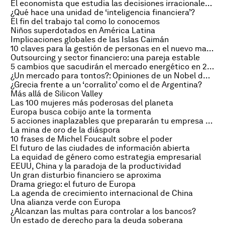
El economista que estudia las decisiones irracionales del dinero
¿Qué hace una unidad de ‘inteligencia financiera’?
El fin del trabajo tal como lo conocemos
Niños superdotados en América Latina
Implicaciones globales de las Islas Caimán
10 claves para la gestión de personas en el nuevo management
Outsourcing y sector financiero: una pareja estable
5 cambios que sacudirán el mercado energético en 25 años
¿Un mercado para tontos?: Opiniones de un Nobel de Economía
¿Grecia frente a un ‘corralito’ como el de Argentina?
Más allá de Silicon Valley
Las 100 mujeres más poderosas del planeta
Europa busca cobijo ante la tormenta
5 acciones inaplazables que prepararán tu empresa para el futuro
La mina de oro de la diáspora
10 frases de Michel Foucault sobre el poder
El futuro de las ciudades de información abierta
La equidad de género como estrategia empresarial
EEUU, China y la paradoja de la productividad
Un gran disturbio financiero se aproxima
Drama griego: el futuro de Europa
La agenda de crecimiento internacional de China
Una alianza verde con Europa
¿Alcanzan las multas para controlar a los bancos?
Un estado de derecho para la deuda soberana