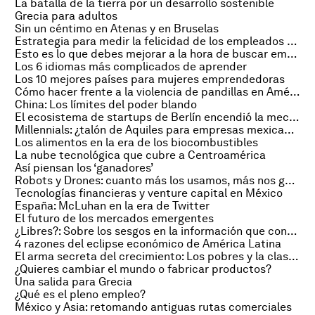
La batalla de la tierra por un desarrollo sostenible
Grecia para adultos
Sin un céntimo en Atenas y en Bruselas
Estrategia para medir la felicidad de los empleados (y actuar en consecuencia)
Esto es lo que debes mejorar a la hora de buscar empleo
Los 6 idiomas más complicados de aprender
Los 10 mejores países para mujeres emprendedoras
Cómo hacer frente a la violencia de pandillas en América Latina
China: Los límites del poder blando
El ecosistema de startups de Berlín encendió la mecha
Millennials: ¿talón de Aquiles para empresas mexicanas?
Los alimentos en la era de los biocombustibles
La nube tecnológica que cubre a Centroamérica
Así piensan los ‘ganadores’
Robots y Drones: cuanto más los usamos, más nos gustan
Tecnologías financieras y venture capital en México
España: McLuhan en la era de Twitter
El futuro de los mercados emergentes
¿Libres?: Sobre los sesgos en la información que consumimos
4 razones del eclipse económico de América Latina
El arma secreta del crecimiento: Los pobres y la clase media
¿Quieres cambiar el mundo o fabricar productos?
Una salida para Grecia
¿Qué es el pleno empleo?
México y Asia: retomando antiguas rutas comerciales