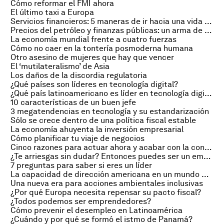
Cómo reformar el FMI ahora
El último taxi a Europa
Servicios financieros: 5 maneras de ir hacia una vida mejor
Precios del petróleo y finanzas públicas: un arma de doble filo
La economía mundial frente a cuatro fuerzas
Cómo no caer en la tontería posmoderna humana
Otro asesino de mujeres que hay que vencer
El ‘mutilateralismo’ de Asia
Los daños de la discordia regulatoria
¿Qué países son líderes en tecnología digital?
¿Qué país latinoamericano es líder en tecnología digital?
10 características de un buen jefe
3 megatendencias en tecnología y su estandarización
Sólo se crece dentro de una política fiscal estable
La economía ahuyenta la inversión empresarial
Cómo planificar tu viaje de negocios
Cinco razones para actuar ahora y acabar con la contaminación
¿Te arriesgas sin dudar? Entonces puedes ser un emprendedor social
7 preguntas para saber si eres un líder
La capacidad de dirección americana en un mundo multipolar
Una nueva era para acciones ambientales inclusivas
¿Por qué Europa necesita repensar su pacto fiscal?
¿Todos podemos ser emprendedores?
Cómo prevenir el desempleo en Latinoamérica
¿Cuándo y por qué se formó el istmo de Panamá?