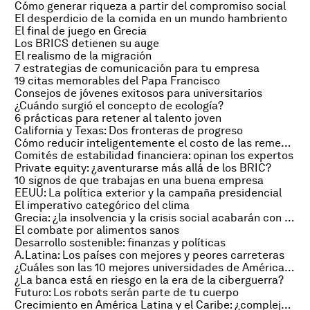
Cómo generar riqueza a partir del compromiso social
El desperdicio de la comida en un mundo hambriento
El final de juego en Grecia
Los BRICS detienen su auge
El realismo de la migración
7 estrategias de comunicación para tu empresa
19 citas memorables del Papa Francisco
Consejos de jóvenes exitosos para universitarios
¿Cuándo surgió el concepto de ecología?
6 prácticas para retener al talento joven
California y Texas: Dos fronteras de progreso
Cómo reducir inteligentemente el costo de las remesas
Comités de estabilidad financiera: opinan los expertos
Private equity: ¿aventurarse más allá de los BRIC?
10 signos de que trabajas en una buena empresa
EEUU: La política exterior y la campaña presidencial
El imperativo categórico del clima
Grecia: ¿la insolvencia y la crisis social acabarán con su futuro?
El combate por alimentos sanos
Desarrollo sostenible: finanzas y políticas
A.Latina: Los países con mejores y peores carreteras
¿Cuáles son las 10 mejores universidades de América Latina?
¿La banca está en riesgo en la era de la ciberguerra?
Futuro: Los robots serán parte de tu cuerpo
Crecimiento en América Latina y el Caribe: ¿complejo o complejidad?