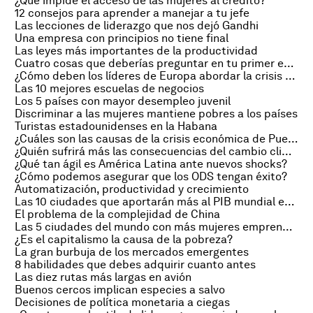
¿Qué impide el acceso de las mujeres al crédito?
12 consejos para aprender a manejar a tu jefe
Las lecciones de liderazgo que nos dejó Gandhi
Una empresa con principios no tiene final
Las leyes más importantes de la productividad
Cuatro cosas que deberías preguntar en tu primer empleo
¿Cómo deben los líderes de Europa abordar la crisis de los refugiados?
Las 10 mejores escuelas de negocios
Los 5 países con mayor desempleo juvenil
Discriminar a las mujeres mantiene pobres a los países
Turistas estadounidenses en la Habana
¿Cuáles son las causas de la crisis económica de Puerto Rico?
¿Quién sufrirá más las consecuencias del cambio climático?
¿Qué tan ágil es América Latina ante nuevos shocks?
¿Cómo podemos asegurar que los ODS tengan éxito?
Automatización, productividad y crecimiento
Las 10 ciudades que aportarán más al PIB mundial en 2030
El problema de la complejidad de China
Las 5 ciudades del mundo con más mujeres emprendedoras
¿Es el capitalismo la causa de la pobreza?
La gran burbuja de los mercados emergentes
8 habilidades que debes adquirir cuanto antes
Las diez rutas más largas en avión
Buenos cercos implican especies a salvo
Decisiones de política monetaria a ciegas