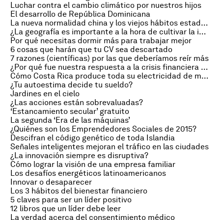
Luchar contra el cambio climático por nuestros hijos
El desarrollo de República Dominicana
La nueva normalidad china y los viejos hábitos estadounidenses
¿La geografía es importante a la hora de cultivar la innovación?
Por qué necesitas dormir más para trabajar mejor
6 cosas que harán que tu CV sea descartado
7 razones (científicas) por las que deberíamos reír más
¿Por qué fue nuestra respuesta a la crisis financiera errónea?
Cómo Costa Rica produce toda su electricidad de manera limpia
¿Tu autoestima decide tu sueldo?
Jardines en el cielo
¿Las acciones están sobrevaluadas?
‘Estancamiento secular’ gratuito
La segunda ‘Era de las máquinas’
¿Quiénes son los Emprendedores Sociales de 2015?
Descifran el código genético de toda Islandia
Señales inteligentes mejoran el tráfico en las ciudades
¿La innovación siempre es disruptiva?
Cómo lograr la visión de una empresa familiar
Los desafíos energéticos latinoamericanos
Innovar o desaparecer
Los 3 hábitos del bienestar financiero
5 claves para ser un líder positivo
12 libros que un líder debe leer
La verdad acerca del consentimiento médico