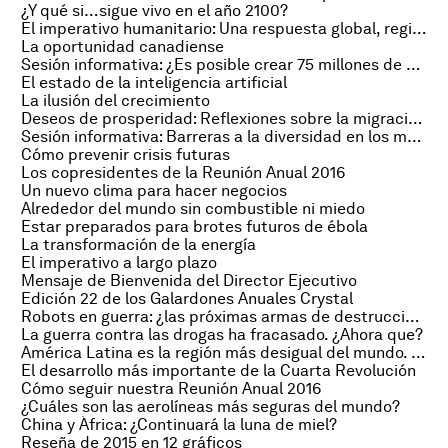
¿Y qué si…sigue vivo en el año 2100?
El imperativo humanitario: Una respuesta global, regional e industrial
La oportunidad canadiense
Sesión informativa: ¿Es posible crear 75 millones de emprendedores?
El estado de la inteligencia artificial
La ilusión del crecimiento
Deseos de prosperidad: Reflexiones sobre la migración y la huida de refugiados a Europa
Sesión informativa: Barreras a la diversidad en los mercados emergentes
Cómo prevenir crisis futuras
Los copresidentes de la Reunión Anual 2016
Un nuevo clima para hacer negocios
Alrededor del mundo sin combustible ni miedo
Estar preparados para brotes futuros de ébola
La transformación de la energía
El imperativo a largo plazo
Mensaje de Bienvenida del Director Ejecutivo
Edición 22 de los Galardones Anuales Crystal
Robots en guerra: ¿las próximas armas de destrucción masiva?
La guerra contra las drogas ha fracasado. ¿Ahora que?
América Latina es la región más desigual del mundo. ¿Cómo solucionarlo?
El desarrollo más importante de la Cuarta Revolución
Cómo seguir nuestra Reunión Anual 2016
¿Cuáles son las aerolíneas más seguras del mundo?
China y África: ¿Continuará la luna de miel?
Reseña de 2015 en 12 gráficos