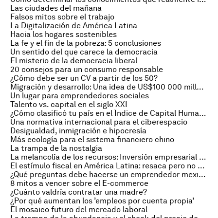
Las ciudades del mañana
Falsos mitos sobre el trabajo
La Digitalización de América Latina
Hacia los hogares sostenibles
La fe y el fin de la pobreza: 5 conclusiones
Un sentido del que carece la democracia
El misterio de la democracia liberal
20 consejos para un consumo responsable
¿Cómo debe ser un CV a partir de los 50?
Migración y desarrollo: Una idea de US$100 000 millones
Un lugar para emprendedores sociales
Talento vs. capital en el siglo XXI
¿Cómo clasificó tu país en el Índice de Capital Humano 2015?
Una normativa internacional para el ciberespacio
Desigualdad, inmigración e hipocresía
Más ecología para el sistema financiero chino
La trampa de la nostalgia
La melancolía de los recursos: Inversión empresarial en América Latina
El estímulo fiscal en América Latina: resaca pero no adicción
¿Qué preguntas debe hacerse un emprendedor mexicano?
8 mitos a vencer sobre el E-commerce
¿Cuánto valdría contratar una madre?
¿Por qué aumentan los ’empleos por cuenta propia’
El mosaico futuro del mercado laboral