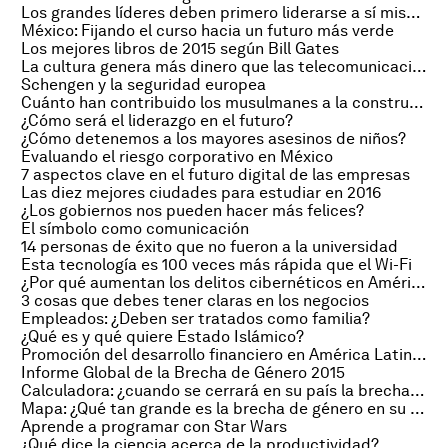
Los grandes líderes deben primero liderarse a sí mismos
México: Fijando el curso hacia un futuro más verde
Los mejores libros de 2015 según Bill Gates
La cultura genera más dinero que las telecomunicaciones
Schengen y la seguridad europea
Cuánto han contribuido los musulmanes a la construcción de Estados Unidos
¿Cómo será el liderazgo en el futuro?
¿Cómo detenemos a los mayores asesinos de niños?
Evaluando el riesgo corporativo en México
7 aspectos clave en el futuro digital de las empresas
Las diez mejores ciudades para estudiar en 2016
¿Los gobiernos nos pueden hacer más felices?
El símbolo como comunicación
14 personas de éxito que no fueron a la universidad
Esta tecnología es 100 veces más rápida que el Wi-Fi
¿Por qué aumentan los delitos cibernéticos en América Latina?
3 cosas que debes tener claras en los negocios
Empleados: ¿Deben ser tratados como familia?
¿Qué es y qué quiere Estado Islámico?
Promoción del desarrollo financiero en América Latina y el Caribe
Informe Global de la Brecha de Género 2015
Calculadora: ¿cuando se cerrará en su país la brecha de género?
Mapa: ¿Qué tan grande es la brecha de género en su país?
Aprende a programar con Star Wars
¿Qué dice la ciencia acerca de la productividad?