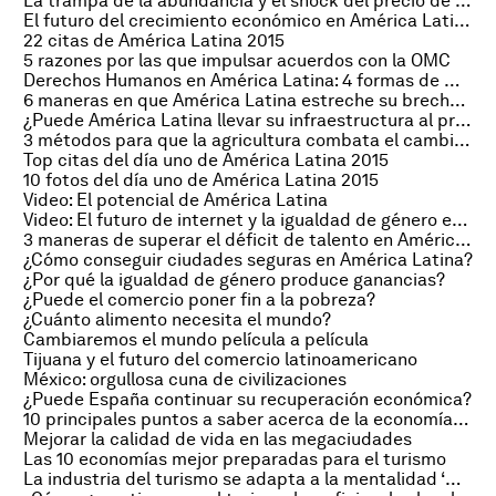
La trampa de la abundancia y el shock del precio de las materias primas
El futuro del crecimiento económico en América Latina
22 citas de América Latina 2015
5 razones por las que impulsar acuerdos con la OMC
Derechos Humanos en América Latina: 4 formas de mejorar
6 maneras en que América Latina estreche su brecha de destrezas
¿Puede América Latina llevar su infraestructura al próximo nivel?
3 métodos para que la agricultura combata el cambio climático
Top citas del día uno de América Latina 2015
10 fotos del día uno de América Latina 2015
Video: El potencial de América Latina
Video: El futuro de internet y la igualdad de género en América Latina
3 maneras de superar el déficit de talento en América Latina
¿Cómo conseguir ciudades seguras en América Latina?
¿Por qué la igualdad de género produce ganancias?
¿Puede el comercio poner fin a la pobreza?
¿Cuánto alimento necesita el mundo?
Cambiaremos el mundo película a película
Tijuana y el futuro del comercio latinoamericano
México: orgullosa cuna de civilizaciones
¿Puede España continuar su recuperación económica?
10 principales puntos a saber acerca de la economía mexicana
Mejorar la calidad de vida en las megaciudades
Las 10 economías mejor preparadas para el turismo
La industria del turismo se adapta a la mentalidad ‘milenial’