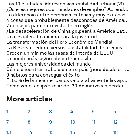
Las 10 ciudades líderes en sostenibilidad urbana (2014)
¿Quieres mejores oportunidades de empleo? Aprende un segundo idioma
La diferencia entre personas exitosas y muy exitosas
4 cosas que probablemente desconoces de América Latina
7 consejos para entrevistarte en inglés
¿La desaceleración de China golpeará a América Latina?
Una escalera financiera para la juventud
La transformación del Foro Económico Mundial
La Reserva Federal versus la estabilidad de precios
Crecen un mínimo las tasas de interés de EEUU
Un modo más seguro de obtener asilo
Las mejores universidades del mundo
Cómo encontrar trabajo en otro país (pero desde el tuyo)
9 hábitos para conseguir el éxito
El 60% de latinoamericanos valora altamente las apps móviles
Cómo ver el eclipse solar del 20 de marzo sin perder ningún detalle
More articles
1
2
3
4
5
6
7
8
9
10
11
12
13
14
15
16
17
18