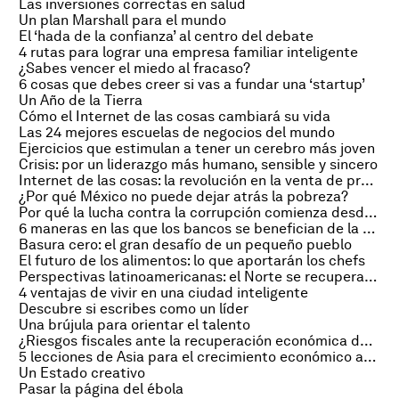
Las inversiones correctas en salud
Un plan Marshall para el mundo
El ‘hada de la confianza’ al centro del debate
4 rutas para lograr una empresa familiar inteligente
¿Sabes vencer el miedo al fracaso?
6 cosas que debes creer si vas a fundar una ‘startup’
Un Año de la Tierra
Cómo el Internet de las cosas cambiará su vida
Las 24 mejores escuelas de negocios del mundo
Ejercicios que estimulan a tener un cerebro más joven
Crisis: por un liderazgo más humano, sensible y sincero
Internet de las cosas: la revolución en la venta de productos
¿Por qué México no puede dejar atrás la pobreza?
Por qué la lucha contra la corrupción comienza desde arriba
6 maneras en las que los bancos se benefician de la era digital
Basura cero: el gran desafío de un pequeño pueblo
El futuro de los alimentos: lo que aportarán los chefs
Perspectivas latinoamericanas: el Norte se recupera, el Sur aún espera
4 ventajas de vivir en una ciudad inteligente
Descubre si escribes como un líder
Una brújula para orientar el talento
¿Riesgos fiscales ante la recuperación económica desigual?
5 lecciones de Asia para el crecimiento económico acelerado
Un Estado creativo
Pasar la página del ébola