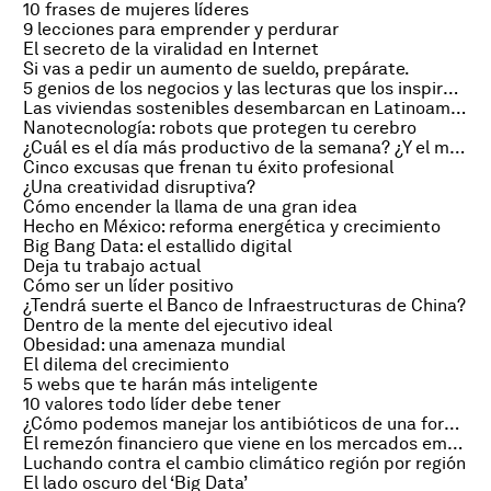
10 frases de mujeres líderes
9 lecciones para emprender y perdurar
El secreto de la viralidad en Internet
Si vas a pedir un aumento de sueldo, prepárate.
5 genios de los negocios y las lecturas que los inspiraron
Las viviendas sostenibles desembarcan en Latinoamérica
Nanotecnología: robots que protegen tu cerebro
¿Cuál es el día más productivo de la semana? ¿Y el mejor mes?
Cinco excusas que frenan tu éxito profesional
¿Una creatividad disruptiva?
Cómo encender la llama de una gran idea
Hecho en México: reforma energética y crecimiento
Big Bang Data: el estallido digital
Deja tu trabajo actual
Cómo ser un líder positivo
¿Tendrá suerte el Banco de Infraestructuras de China?
Dentro de la mente del ejecutivo ideal
Obesidad: una amenaza mundial
El dilema del crecimiento
5 webs que te harán más inteligente
10 valores todo líder debe tener
¿Cómo podemos manejar los antibióticos de una forma justa?
El remezón financiero que viene en los mercados emergentes
Luchando contra el cambio climático región por región
El lado oscuro del ‘Big Data’