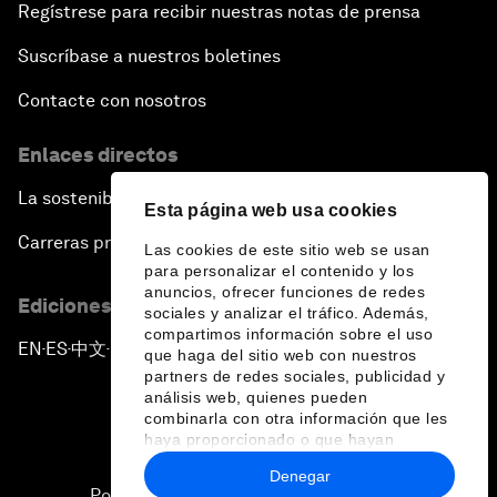
Regístrese para recibir nuestras notas de prensa
Suscríbase a nuestros boletines
Contacte con nosotros
Enlaces directos
La sostenibilidad en el Foro
Esta página web usa cookies
Carreras profesionales
Las cookies de este sitio web se usan
para personalizar el contenido y los
anuncios, ofrecer funciones de redes
Ediciones en otros idiomas
sociales y analizar el tráfico. Además,
compartimos información sobre el uso
EN
ES
中文
日本語
▪
▪
▪
que haga del sitio web con nuestros
partners de redes sociales, publicidad y
análisis web, quienes pueden
combinarla con otra información que les
haya proporcionado o que hayan
recopilado a partir del uso que haya
Denegar
hecho de sus servicios.
Política de privacidad y normas de uso