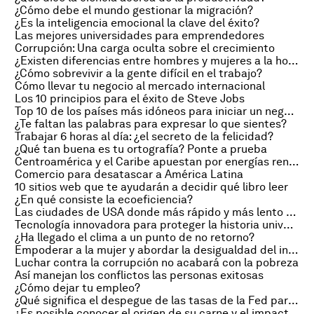
¿Cómo debe el mundo gestionar la migración?
¿Es la inteligencia emocional la clave del éxito?
Las mejores universidades para emprendedores
Corrupción: Una carga oculta sobre el crecimiento
¿Existen diferencias entre hombres y mujeres a la hora de negociar?
¿Cómo sobrevivir a la gente difícil en el trabajo?
Cómo llevar tu negocio al mercado internacional
Los 10 principios para el éxito de Steve Jobs
Top 10 de los países más idóneos para iniciar un negocio
¿Te faltan las palabras para expresar lo que sientes?
Trabajar 6 horas al día: ¿el secreto de la felicidad?
¿Qué tan buena es tu ortografía? Ponte a prueba
Centroamérica y el Caribe apuestan por energías renovables
Comercio para desatascar a América Latina
10 sitios web que te ayudarán a decidir qué libro leer
¿En qué consiste la ecoeficiencia?
Las ciudades de USA donde más rápido y más lento crece el salario medio
Tecnología innovadora para proteger la historia universal
¿Ha llegado el clima a un punto de no retorno?
Empoderar a la mujer y abordar la desigualdad del ingreso
Luchar contra la corrupción no acabará con la pobreza
Así manejan los conflictos las personas exitosas
¿Cómo dejar tu empleo?
¿Qué significa el despegue de las tasas de la Fed para América Latina?
¿Es posible conocer el origen de su carne y el impacto que tiene en el medio ambiente?