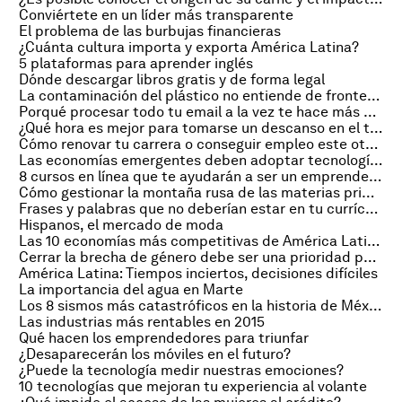
Conviértete en un líder más transparente
El problema de las burbujas financieras
¿Cuánta cultura importa y exporta América Latina?
5 plataformas para aprender inglés
Dónde descargar libros gratis y de forma legal
La contaminación del plástico no entiende de fronteras
Porqué procesar todo tu email a la vez te hace más productivo
¿Qué hora es mejor para tomarse un descanso en el trabajo?
Cómo renovar tu carrera o conseguir empleo este otoño
Las economías emergentes deben adoptar tecnologías disruptivas
8 cursos en línea que te ayudarán a ser un emprendedor exitoso
Cómo gestionar la montaña rusa de las materias primas
Frases y palabras que no deberían estar en tu currículum
Hispanos, el mercado de moda
Las 10 economías más competitivas de América Latina y el mundo
Cerrar la brecha de género debe ser una prioridad para todos nosotros
América Latina: Tiempos inciertos, decisiones difíciles
La importancia del agua en Marte
Los 8 sismos más catastróficos en la historia de México
Las industrias más rentables en 2015
Qué hacen los emprendedores para triunfar
¿Desaparecerán los móviles en el futuro?
¿Puede la tecnología medir nuestras emociones?
10 tecnologías que mejoran tu experiencia al volante