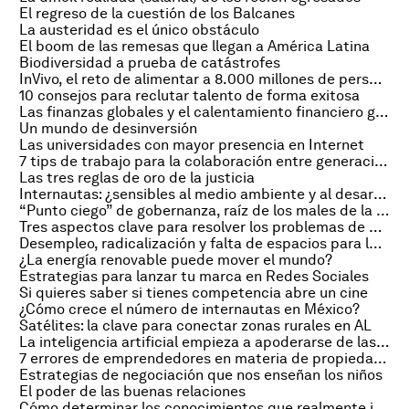
El regreso de la cuestión de los Balcanes
La austeridad es el único obstáculo
El boom de las remesas que llegan a América Latina
Biodiversidad a prueba de catástrofes
InVivo, el reto de alimentar a 8.000 millones de personas
10 consejos para reclutar talento de forma exitosa
Las finanzas globales y el calentamiento financiero global
Un mundo de desinversión
Las universidades con mayor presencia en Internet
7 tips de trabajo para la colaboración entre generaciones
Las tres reglas de oro de la justicia
Internautas: ¿sensibles al medio ambiente y al desarrollo sostenible?
“Punto ciego” de gobernanza, raíz de los males de la región
Tres aspectos clave para resolver los problemas de Medio Oriente
Desempleo, radicalización y falta de espacios para la juventud de Medio Oriente
¿La energía renovable puede mover el mundo?
Estrategias para lanzar tu marca en Redes Sociales
Si quieres saber si tienes competencia abre un cine
¿Cómo crece el número de internautas en México?
Satélites: la clave para conectar zonas rurales en AL
La inteligencia artificial empieza a apoderarse de las empresas
7 errores de emprendedores en materia de propiedad intelectual
Estrategias de negociación que nos enseñan los niños
El poder de las buenas relaciones
Cómo determinar los conocimientos que realmente importan