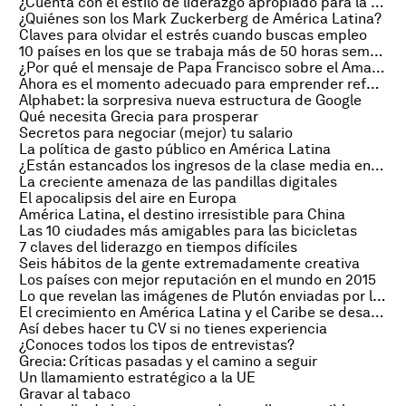
¿Cuenta con el estilo de liderazgo apropiado para la era digital?
¿Quiénes son los Mark Zuckerberg de América Latina?
Claves para olvidar el estrés cuando buscas empleo
10 países en los que se trabaja más de 50 horas semanales
¿Por qué el mensaje de Papa Francisco sobre el Amazonas nos afecta a todos?
Ahora es el momento adecuado para emprender reformas en América Central
Alphabet: la sorpresiva nueva estructura de Google
Qué necesita Grecia para prosperar
Secretos para negociar (mejor) tu salario
La política de gasto público en América Latina
¿Están estancados los ingresos de la clase media en los Estados Unidos?
La creciente amenaza de las pandillas digitales
El apocalipsis del aire en Europa
América Latina, el destino irresistible para China
Las 10 ciudades más amigables para las bicicletas
7 claves del liderazgo en tiempos difíciles
Seis hábitos de la gente extremadamente creativa
Los países con mejor reputación en el mundo en 2015
Lo que revelan las imágenes de Plutón enviadas por la New Horizons
El crecimiento en América Latina y el Caribe se desacelera
Así debes hacer tu CV si no tienes experiencia
¿Conoces todos los tipos de entrevistas?
Grecia: Críticas pasadas y el camino a seguir
Un llamamiento estratégico a la UE
Gravar al tabaco