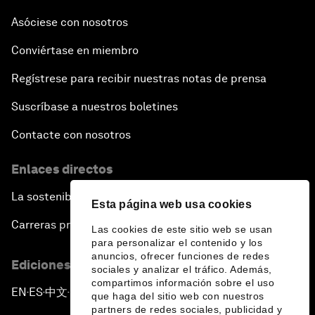
Asóciese con nosotros
Conviértase en miembro
Regístrese para recibir nuestras notas de prensa
Suscríbase a nuestros boletines
Contacte con nosotros
Enlaces directos
La sostenibilidad en el Foro
Esta página web usa cookies
Carreras profesionales
Las cookies de este sitio web se usan
para personalizar el contenido y los
anuncios, ofrecer funciones de redes
Ediciones en otros idiomas
sociales y analizar el tráfico. Además,
compartimos información sobre el uso
EN
ES
中文
日本語
▪
▪
▪
que haga del sitio web con nuestros
partners de redes sociales, publicidad y