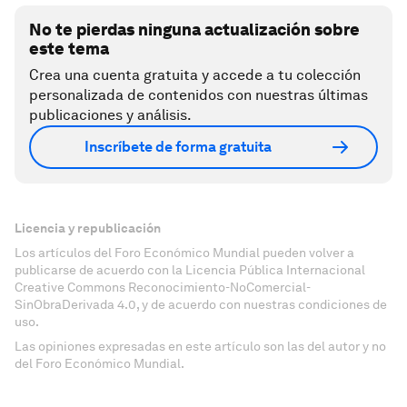
No te pierdas ninguna actualización sobre
este tema
Crea una cuenta gratuita y accede a tu colección
personalizada de contenidos con nuestras últimas
publicaciones y análisis.
Inscríbete de forma gratuita
Licencia y republicación
Los artículos del Foro Económico Mundial pueden volver a
publicarse de acuerdo con la Licencia Pública Internacional
Creative Commons Reconocimiento-NoComercial-
SinObraDerivada 4.0, y de acuerdo con nuestras condiciones de
uso.
Las opiniones expresadas en este artículo son las del autor y no
del Foro Económico Mundial.