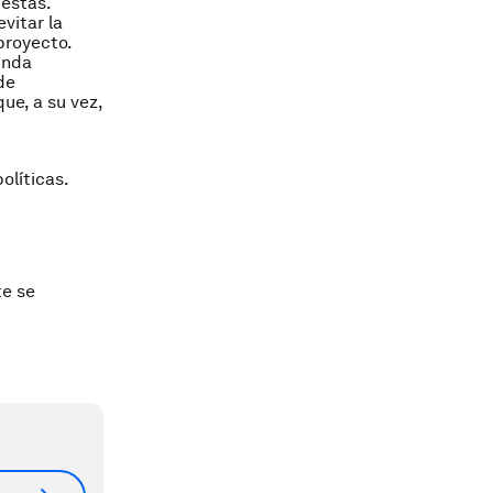
uestas.
vitar la
proyecto.
unda
de
ue, a su vez,
olíticas.
te se