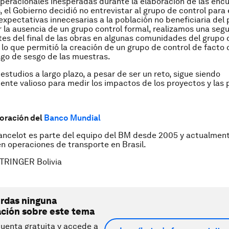
peracionales inesperadas durante la elaboración de las enc
 el Gobierno decidió no entrevistar al grupo de control para e
expectativas innecesarias a la población no beneficiaria del 
r la ausencia de un grupo control formal, realizamos una seg
es del final de las obras en algunas comunidades del grupo 
 lo que permitió la creación de un grupo de control
de facto
q
esgo de sesgo de las muestras.
estudios a largo plazo, a pesar de ser un reto, sigue siendo
te valioso para medir los impactos de los proyectos y las p
oración del
Banco Mundial
Lancelot es parte del equipo del BM desde 2005 y actualmen
en operaciones de transporte en Brasil.
TRINGER Bolivia
erdas ninguna
ación sobre este tema
uenta gratuita y accede a