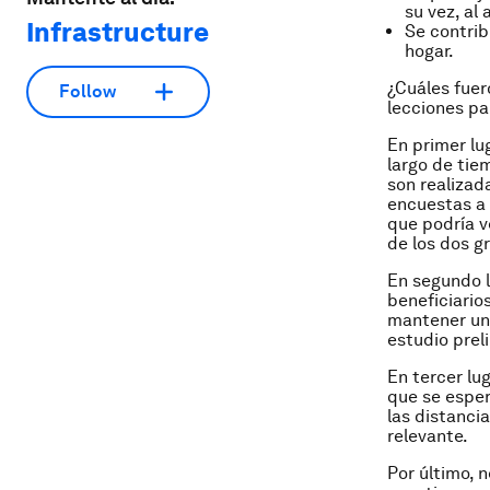
su vez, al
Infrastructure
Se contrib
hogar.
¿Cuáles fuer
Follow
lecciones pa
En primer lu
largo de tie
son realizada
encuestas a 
que podría v
de los dos g
En segundo l
beneficiario
mantener una
estudio preli
En tercer lu
que se esper
las distanci
relevante.
Por último, 