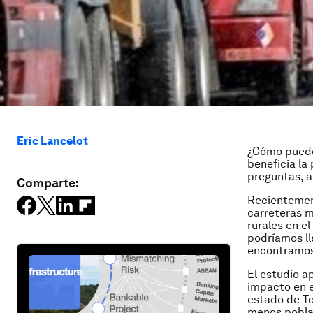
Eric Lancelot
¿Cómo pueden
beneficia la
preguntas, a
Comparte:
Recientement
carreteras m
rurales en e
podríamos ll
encontramo
El estudio a
impacto en e
estado de To
menos poblad