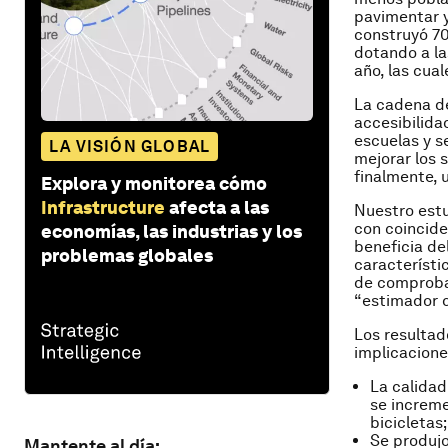
pavimentar y
construyó 70
dotando a la
año, las cual
La cadena de
accesibilida
escuelas y se
LA VISIÓN GLOBAL
mejorar los 
finalmente, 
Explora y monitorea cómo
Infrastructure
afecta a las
Nuestro estu
con coincide
economías, las industrias y los
beneficia de
problemas globales
característi
de comprobar
“estimador d
Los resultad
implicacione
La calidad
se increme
bicicletas;
Se produjo
Mantente al día: