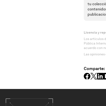
tu colecci
contenido
publicacio
Licencia y rep
Los artículos 
Pública Inter
acuerdo con n
Las opiniones 
Comparte: