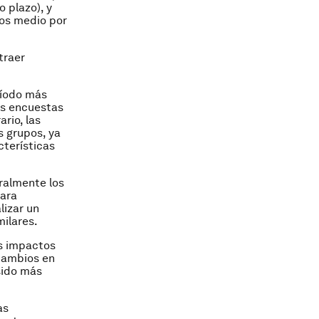
 plazo), y
sos medio por
traer
ríodo más
as encuestas
rio, las
s grupos, ya
cterísticas
ralmente los
Para
lizar un
milares.
os impactos
 cambios en
sido más
as