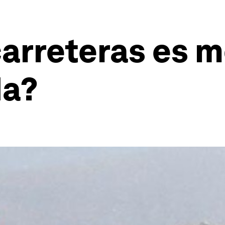
carreteras es m
da?