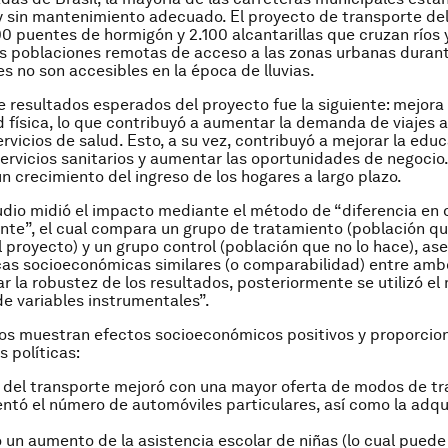
 sin mantenimiento adecuado. El proyecto de transporte de
0 puentes de hormigón y 2.100 alcantarillas que cruzan ríos 
s poblaciones remotas de acceso a las zonas urbanas durant
es no son accesibles en la época de lluvias.
 resultados esperados del proyecto fue la siguiente: mejora 
d física, lo que contribuyó a aumentar la demanda de viajes 
rvicios de salud. Esto, a su vez, contribuyó a mejorar la educ
servicios sanitarios y aumentar las oportunidades de negocio.
un crecimiento del ingreso de los hogares a largo plazo.
dio midió el impacto mediante el método de “diferencia en 
nte”, el cual compara un grupo de tratamiento (población qu
l proyecto) y un grupo control (población que no lo hace), a
cas socioeconómicas similares (o comparabilidad) entre ambo
 la robustez de los resultados, posteriormente se utilizó e
e variables instrumentales”.
os muestran efectos socioeconómicos positivos y proporcion
s políticas:
 del transporte mejoró con una mayor oferta de modos de tr
ntó el número de automóviles particulares, así como la adqu
 un aumento de la asistencia escolar de niñas (lo cual puede 