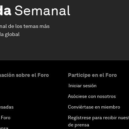
da
Semanal
nal de los temas más
a global
ación sobre el Foro
Participe en el Foro
Iniciar sesión
Asóciese con nosotros
esadas
Conviértase en miembro
 Foro
Regístrese para recibir nues
de prensa
ensa