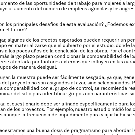
 aumento de las oportunidades de trabajo para mujeres a largo
uyó al aumento del número de empleos agrícolas y los ingre
on los principales desafíos de esta evaluación? ¿Podemos ex
ra el futuro?
gar, algunos de los efectos esperados pueden requerir un pe
mpo en materializarse que el cubierto por el estudio, donde l
s a los pocos años de la conclusión de las obras. Por el contra
más largo plazo pueden condicionar la comparabilidad de lo
erse afectada por factores externos que influyen en las cara
rupos de manera desigual.
ugar, la muestra puede ser fácilmente sesgada, ya que, gene
s del proyecto no son asignados al azar, sino seleccionados. 
 comparabilidad con el grupo de control, se recomienda rea
minar del sitio para identificar grupos con características si
gar, el cuestionario debe ser afinado específicamente para l
an de los proyectos. Por ejemplo, nuestro estudio midió los
as aunque la frecuencia de impedimento para viajar hubiese 
necesitamos una buena dosis de pragmatismo para abordar l