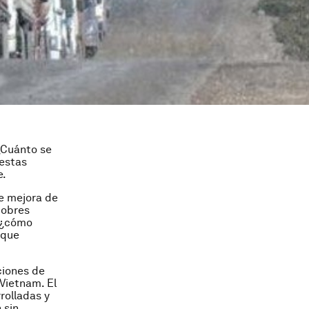
¿Cuánto se
 estas
e.
e mejora de
pobres
, ¿cómo
 que
ciones de
 Vietnam. El
rolladas y
 sin