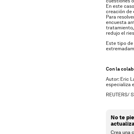
cuestiones o
En este caso,
creación de 
Para resolve
encuesta ant
tratamiento,
redujo el ri
Este tipo de 
extremadamen
Con la colab
Autor: Eric 
especializa 
REUTERS/ S
No te pi
actualiz
Crea una c