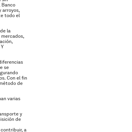
l Banco
y arroyos,
e todo el
de la
a mercados,
ación,
 Y
diferencias
e se
segurando
s. Con el fin
l método de
an varias
ansporte y
isición de
contribuir, a