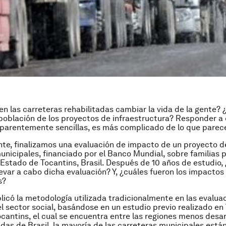
 las carreteras rehabilitadas cambiar la vida de la gente? 
 población de los proyectos de infraestructura? Responder a
parentemente sencillas, es más complicado de lo que parec
e, finalizamos una evaluación de impacto de un proyecto d
unicipales, financiado por el Banco Mundial, sobre familias 
l Estado de Tocantins, Brasil. Después de 10 años de estudio
evar a cabo dicha evaluación? Y, ¿cuáles fueron los impactos
s?
plicó la metodología utilizada tradicionalmente en las evalua
l sector social, basándose en un estudio previo realizado en
cantins, el cual se encuentra entre las regiones menos desar
as de Brasil, la mayoría de las carreteras municipales están