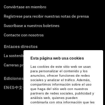
Conviértase en miembro
Regístrese para recibir nuestras notas de prensa
Suscríbase a nuestros boletines
Contacte con nosotros
Enlaces directos
La sostenibilidad en el Foro
Esta página web usa cookies
Carreras profesionales
Las cookies de este sitio web se usan
para personalizar el contenido y los
anuncios, ofrecer funciones de redes
Ediciones en otros idiomas
sociales y analizar el tráfico. Además,
compartimos información sobre el uso
EN
ES
中文
日本語
▪
▪
▪
que haga del sitio web con nuestros
partners de redes sociales, publicidad y
análisis web, quienes pueden
combinarla con otra información que les