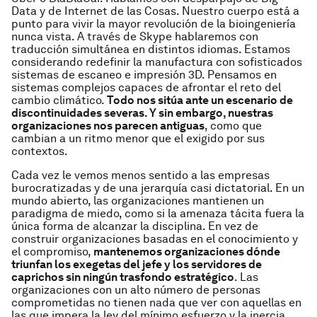
Data y de Internet de las Cosas. Nuestro cuerpo está a
punto para vivir la mayor revolución de la bioingeniería
nunca vista. A través de Skype hablaremos con
traducción simultánea en distintos idiomas. Estamos
considerando redefinir la manufactura con sofisticados
sistemas de escaneo e impresión 3D. Pensamos en
sistemas complejos capaces de afrontar el reto del
cambio climático.
Todo nos sitúa ante un escenario de
discontinuidades severas. Y sin embargo, nuestras
organizaciones nos parecen antiguas
, como que
cambian a un ritmo menor que el exigido por sus
contextos.
Cada vez le vemos menos sentido a las empresas
burocratizadas y de una jerarquía casi dictatorial. En un
mundo abierto, las organizaciones mantienen un
paradigma de miedo, como si la amenaza tácita fuera la
única forma de alcanzar la disciplina. En vez de
construir organizaciones basadas en el conocimiento y
el compromiso,
mantenemos organizaciones dónde
triunfan los exegetas del jefe y los servidores de
caprichos sin ningún trasfondo estratégico
. Las
organizaciones con un alto número de personas
comprometidas no tienen nada que ver con aquellas en
las que impera la ley del mínimo esfuerzo y la inercia