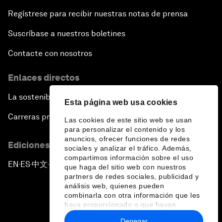
Regístrese para recibir nuestras notas de prensa
Suscríbase a nuestros boletines
Contacte con nosotros
Enlaces directos
La sostenibilidad en el Foro
Esta página web usa cookies
Carreras profesionales
Las cookies de este sitio web se usan
para personalizar el contenido y los
anuncios, ofrecer funciones de redes
Ediciones en otros idiomas
sociales y analizar el tráfico. Además,
compartimos información sobre el uso
EN
ES
中文
日本語
▪
▪
▪
que haga del sitio web con nuestros
partners de redes sociales, publicidad y
análisis web, quienes pueden
combinarla con otra información que les
haya proporcionado o que hayan
recopilado a partir del uso que haya
Denegar