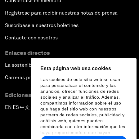
Conviértase en miembro
Regístrese para recibir nuestras notas de prensa
Suscríbase a nuestros boletines
Contacte con nosotros
Enlaces directos
La sostenibilidad en el Foro
Esta página web usa cookies
Carreras profesionales
Las cookies de este sitio web se usan
para personalizar el contenido y los
anuncios, ofrecer funciones de redes
Ediciones en otros idiomas
sociales y analizar el tráfico. Además,
compartimos información sobre el uso
EN
ES
中文
日本語
▪
▪
▪
que haga del sitio web con nuestros
partners de redes sociales, publicidad y
análisis web, quienes pueden
combinarla con otra información que les
haya proporcionado o que hayan
recopilado a partir del uso que haya