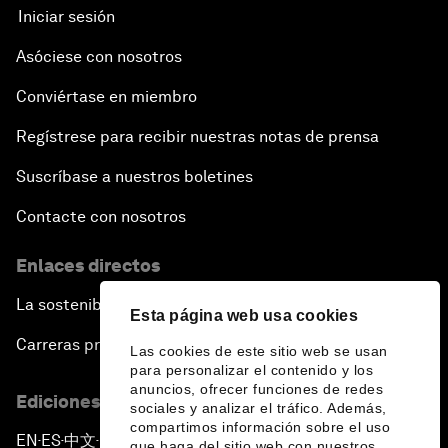
Iniciar sesión
Asóciese con nosotros
Conviértase en miembro
Regístrese para recibir nuestras notas de prensa
Suscríbase a nuestros boletines
Contacte con nosotros
Enlaces directos
La sostenibilidad en el Foro
Esta página web usa cookies
Carreras profesionales
Las cookies de este sitio web se usan
para personalizar el contenido y los
anuncios, ofrecer funciones de redes
Ediciones en otros idiomas
sociales y analizar el tráfico. Además,
compartimos información sobre el uso
EN
ES
中文
日本語
▪
▪
▪
que haga del sitio web con nuestros