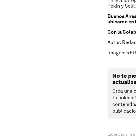
En esa categ
Pekín y Seúl.
Buenos Aires
ubicaron en l
Con la Cola
Autor: Reda
Imagen: REU
No te pi
actualiz
Crea una c
tu colecci
contenido
publicacio
Licencia y rep