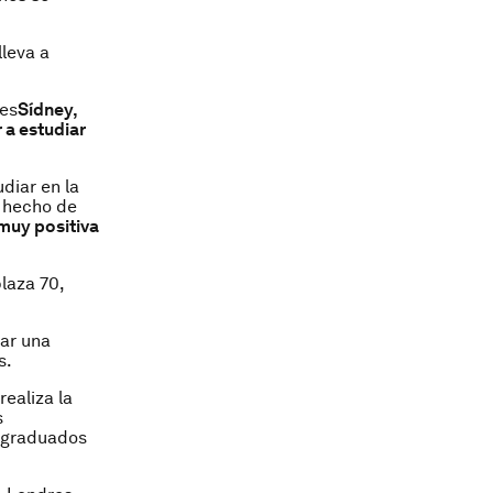
lleva a
 es
Sídney,
r a estudiar
diar en la
l hecho de
muy positiva
plaza 70,
nar una
s.
ealiza la
s
s graduados