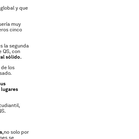
 global y que
 sería muy
eros cinco
s la segunda
e QS, con
al sólido.
 de los
sado.
sus
 lugares
udiantil,
QS.
s,
no solo por
enes se