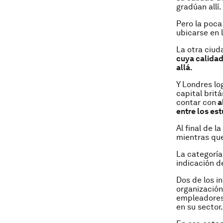
gradúan allí.
Pero la poca 
ubicarse en l
La otra ciud
cuya calidad 
allá.
Y Londres lo
capital brit
contar con
a
entre los es
Al final de l
mientras qu
La categoría
indicación d
Dos de los i
organización
empleadores 
en su sector.