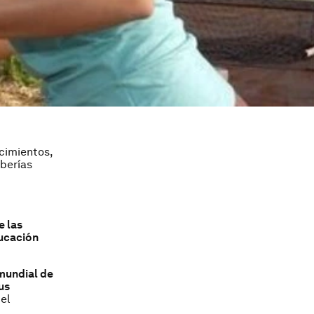
cimientos,
eberías
e las
ducación
 mundial de
us
el