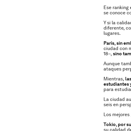
Ese ranking 
se conoce c
Y si la calid
diferente, c
lugares.
París, sin e
ciudad con m
18–,
sino tam
Aunque tambi
ataques perp
Mientras,
las
estudiantes 
para estudia
La ciudad au
seis en pers
Los mejores
Tokio, por su
su calidad d