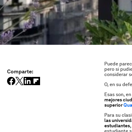
Puede parec
pero si pudi
Comparte:
considerar s
O, en su def
Esas son, en
mejores ciud
superior
Qua
Para su clas
las universi
estudiantes,
estudiante s