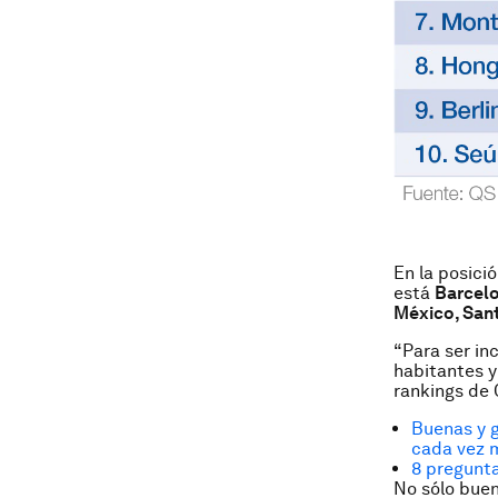
En la posici
está
Barcel
México, Sant
“Para ser in
habitantes y
rankings de 
Buenas y g
cada vez 
8 pregunta
No sólo bue