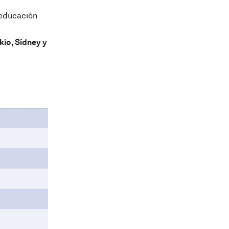
 educación
kio, Sídney y