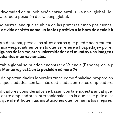
diversidad de su población estudiantil –63 a nivel global– la 
a tercera posición del ranking global.
ad australiana que se ubica en las primeras cinco posiciones
de vida es vista como un factor positivo a la hora de decidir i
gra destacar, pese a los altos costos que puede acarrear estu
ánica –especialmente en lo que se refiere a hospedaje– por e
lgunas de las mejores universidades del mundo
y una imagen 
tudiantes internacionales.
a tabla global se pueden encontrar a Valencia (España), en la 
e
Monterrey está en la posición número 74.
 de oportunidades laborales tiene como finalidad proporcio
e qué ciudades son las más codiciadas entre los empleadore
ndicadores considerados se basan con la encuesta anual que r
 entre empleadores internacionales, en la que se le pide a lo
que identifiquen las instituciones que forman a los mejore