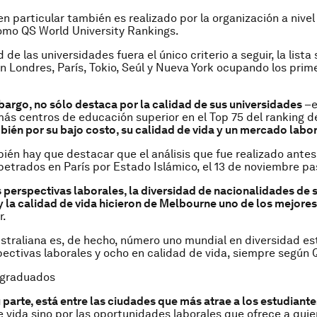
en particular también es realizado por la organización a nivel
omo QS World University Rankings.
ad de las universidades fuera el único criterio a seguir, la lista
on Londres, París, Tokio, Seúl y Nueva York ocupando los prim
mbargo, no sólo destaca por la calidad de sus universidades
–e
ás centros de educación superior en el Top 75 del ranking d
bién por su bajo costo, su calidad de vida y un mercado labor
én hay que destacar que el análisis que fue realizado antes
etrados en París por Estado Islámico, el 13 de noviembre pa
 perspectivas laborales, la diversidad de nacionalidades de 
y la calidad de vida hicieron de Melbourne uno de los mejores
r.
straliana es, de hecho, número uno mundial en diversidad est
pectivas laborales y ocho en calidad de vida, siempre según 
 graduados
 parte, está entre las ciudades que más atrae a los estudiante
e vida sino por las oportunidades laborales que ofrece a qui