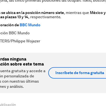
oría, las cinco primeras posiciones las ocupan: Tokio, Boston
 se ubica en la posición número siete
, mientras que
México y
as plazas 13 y 14,
respectivamente.
boración de
BBC Mundo
cción BBC Mundo
TERS/Philippe Wojazer
erdas ninguna
ación sobre este tema
uenta gratuita y accede a
Inscríbete de forma gratuita
ón personalizada de
s con nuestras últimas
nes y análisis.
ublicación