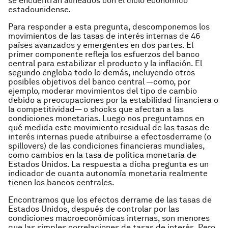
se encuentran alineados con el ciclo económico
estadounidense.
Para responder a esta pregunta, descomponemos los
movimientos de las tasas de interés internas de 46
países avanzados y emergentes en dos partes. El
primer componente refleja los esfuerzos del banco
central para estabilizar el producto y la inflación. El
segundo engloba todo lo demás, incluyendo otros
posibles objetivos del banco central —como, por
ejemplo, moderar movimientos del tipo de cambio
debido a preocupaciones por la estabilidad financiera o
la competitividad— o shocks que afectan a las
condiciones monetarias. Luego nos preguntamos en
qué medida este movimiento residual de las tasas de
interés internas puede atribuirse a efectos
derrame
(o
spillovers
) de las condiciones financieras mundiales,
como cambios en la tasa de política monetaria de
Estados Unidos. La respuesta a dicha pregunta es un
indicador de cuanta
autonomía monetaria
realmente
tienen los bancos centrales.
Encontramos que los efectos
derrame
de las tasas de
Estados Unidos, después de controlar por las
condiciones macroeconómicas internas, son menores
que las simples correlaciones de tasas de interés. Pero