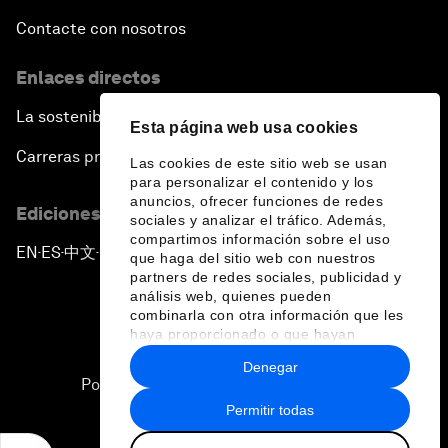
Contacte con nosotros
Enlaces directos
La sostenibilidad en el Foro
Esta página web usa cookies
Carreras profesionales
Las cookies de este sitio web se usan
para personalizar el contenido y los
anuncios, ofrecer funciones de redes
Ediciones en otros idiomas
sociales y analizar el tráfico. Además,
compartimos información sobre el uso
EN
ES
中文
日本語
▪
▪
▪
que haga del sitio web con nuestros
partners de redes sociales, publicidad y
análisis web, quienes pueden
combinarla con otra información que les
haya proporcionado o que hayan
recopilado a partir del uso que haya
Denegar
hecho de sus servicios.
Política de privacidad y normas de uso
Permitir todas
Sitemap