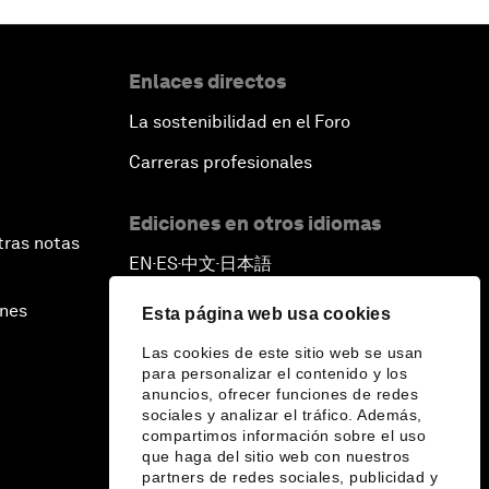
Enlaces directos
La sostenibilidad en el Foro
Carreras profesionales
Ediciones en otros idiomas
tras notas
EN
ES
中文
日本語
▪
▪
▪
ines
Esta página web usa cookies
Las cookies de este sitio web se usan
para personalizar el contenido y los
anuncios, ofrecer funciones de redes
sociales y analizar el tráfico. Además,
compartimos información sobre el uso
que haga del sitio web con nuestros
partners de redes sociales, publicidad y