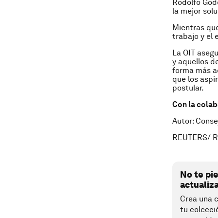
Rodolfo Godo
la mejor sol
Mientras que
trabajo y el 
La OIT asegu
y aquellos d
forma más a
que los aspi
postular.
Con la cola
Autor: Conse
REUTERS/ R
No te pi
actualiz
Crea una c
tu colecci