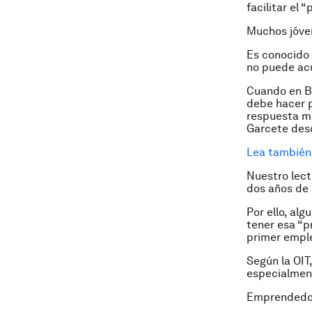
facilitar el 
Muchos jóven
Es conocido 
no puede acu
Cuando en B
debe hacer p
respuesta má
Garcete desd
Lea también:
Nuestro lect
dos años de 
Por ello, al
tener esa “p
primer empl
Según la OIT
especialmen
Emprendedor