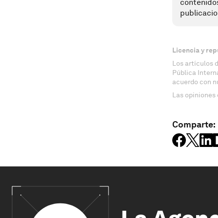
contenido
publicacio
Licencia y rep
Los artículos 
Pública Inter
acuerdo con n
Las opiniones 
Comparte: