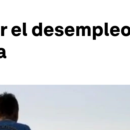
r el desempleo
a