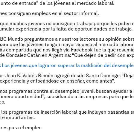
“punto de entrada” de los jóvenes al mercado laboral.
es consiguen empleos en el sector informal.
que muchos jovenes no consiguen trabajo porque les piden e
mular experiencia por la falta de oportunidades de trabajo.
BC Mundo preguntamos a nuestros lectores su opinión sobr
ara que los jóvenes tengan mayor acceso al mercado laboral
s compartida que nos llegó vía Facebook fue la que resumía 
e Gonzalez Catán en Argentina: “Que dejen de pedir con exp
 Los jóvenes que lograron superar la maldición del desempl
or Jean K. Valdés Rincón agregó desde Santo Domingo: “Dej
experiencia y enfocándose en enseñar, como antes”.
gunos programas contra el desempleo juvenil buscan ayudar a 
rimera oportunidad”, subsidiando a las empresas para que le
eo.
, los programas de inserción laboral que incluyen pasantías s
te importantes.
es para el empleo