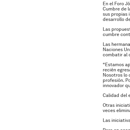
En el Foro J
Cumbre de la
sus propias 
desarrollo de
Las propuest
cumbre cont
Las hermanas
Naciones Uni
combatir al 
“Estamos ap
recién egres
Nosotros lo
profesión. P
innovador qu
Calidad del
Otras inicia
veces elimin
Las iniciativ