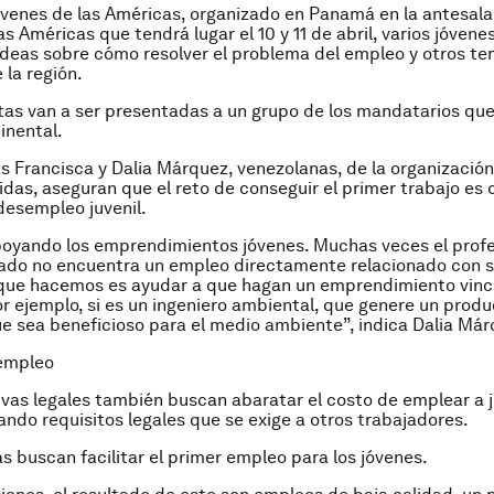
óvenes de las Américas, organizado en Panamá en la antesala 
s Américas que tendrá lugar el 10 y 11 de abril, varios jóven
ideas sobre cómo resolver el problema del empleo y otros te
 la región.
as van a ser presentadas a un grupo de los mandatarios que 
inental.
 Francisca y Dalia Márquez, venezolanas, de la organizació
das, aseguran que el reto de conseguir el primer trabajo es 
desempleo juvenil.
oyando los emprendimientos jóvenes. Muchas veces el profe
ado no encuentra un empleo directamente relacionado con s
 que hacemos es ayudar a que hagan un emprendimiento vinc
or ejemplo, si es un ingeniero ambiental, que genere un prod
e sea beneficioso para el medio ambiente”, indica Dalia Már
 empleo
tivas legales también buscan abaratar el costo de emplear a 
ando requisitos legales que se exige a otros trabajadores.
as buscan facilitar el primer empleo para los jóvenes.