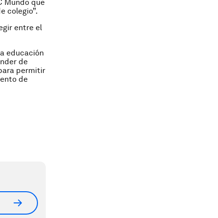
BC Mundo que
e colegio”.
gir entre el
la educación
onder de
ara permitir
mento de