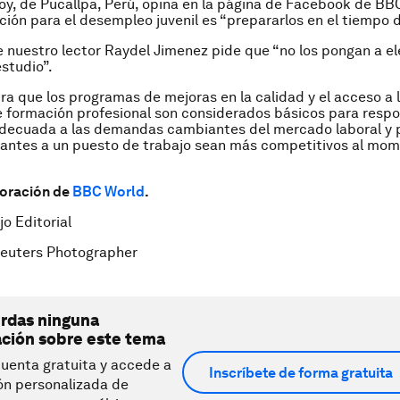
y, de Pucallpa, Perú, opina en la página de Facebook de B
ución para el desempleo juvenil es “prepararlos en el tiempo d
 nuestro lector Raydel Jimenez pide que “no los pongan a ele
estudio”.
ra que los programas de mejoras en la calidad y el acceso a 
e formación profesional son considerados básicos para resp
decuada a las demandas cambiantes del mercado laboral y p
rantes a un puesto de trabajo sean más competitivos al mo
boración de
BBC World
.
jo Editorial
euters Photographer
erdas ninguna
ación sobre este tema
uenta gratuita y accede a
Inscríbete de forma gratuita
ón personalizada de