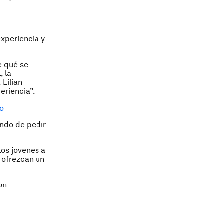
xperiencia y
e qué se
, la
Lilian
eriencia”.
eo
ando de pedir
los jovenes a
 ofrezcan un
on