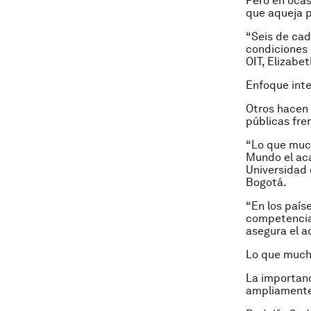
Pero en ocas
que aqueja p
“Seis de cad
condiciones 
OIT, Elizabe
Enfoque inte
Otros hacen 
públicas fren
“Lo que much
Mundo el aca
Universidad 
Bogotá.
“En los país
competencias
asegura el 
Lo que mucho
La importanc
ampliamente