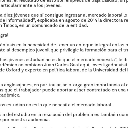
iones, el resultado de esto son empleos de baja calidad, un
articularmente a los jóvenes.
a diez jóvenes que sí consigue ingresar al mercado laboral l
de informalidad”, explicaba en agosto de 2014 la directora re
th Tinoco, en un comunicado de la entidad.
gral
énfasis en la necesidad de tener un enfoque integral en las p
te al desempleo juvenil que privilegie la formación para el tr
os jóvenes estudian no es lo que el mercado necesita”, le d
démico colombiano Juan Carlos Guataqui, investigador visit
de Oxford y experto en política laboral de la Universidad del
es anglosajones, en particular, se otorga gran importancia al 
 que el trabajador puede aportar al ser contratado en una
académico.
s estudian no es lo que necesita el mercado laboral.
ia del estudio en la resolución del problema es también co
 por nuestra audiencia.