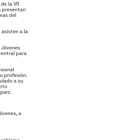
de la VII
es presentan
mas del
asisten a la
n Jóvenes
central para
sional
u profesión.
ulado a su
ucto
quez.
jóvenes, a