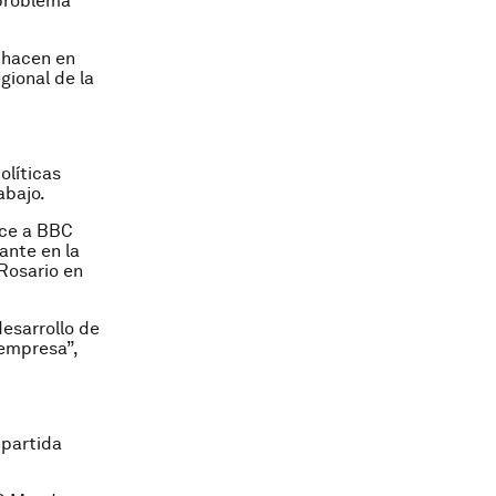
 problema
o hacen en
gional de la
olíticas
abajo.
ice a BBC
ante en la
 Rosario en
desarrollo de
 empresa”,
mpartida