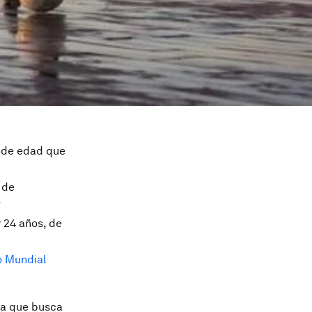
s de edad que
 de
.
 24 años, de
.
o Mundial
la que busca