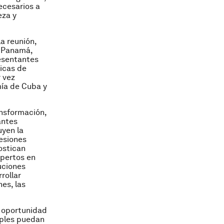
ecesarios a
eza y
a reunión,
, Panamá,
resentantes
licas de
 vez
mía de Cuba y
ansformación,
antes
uyen la
sesiones
nostican
xpertos en
uciones
rollar
es, las
a oportunidad
iples puedan