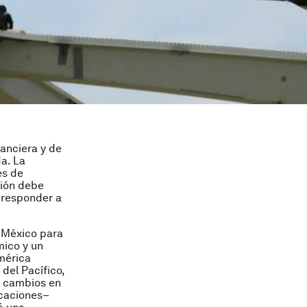
anciera y de
a. La
es de
gión debe
a responder a
 México para
mico y un
América
del Pacífico,
s cambios en
icaciones–