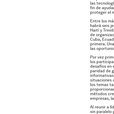
las tecnolog
fin de ayudar
proteger el 
Entre los má
habrá seis j
Haití y Trin
de organizac
Cuba, Ecuado
primera. Una
las oportuni
Por vez prim
los particip
desafíos en 
paridad de g
informativas
situaciones 
los temas ta
proporcionan
métodos crea
empresas, la
Al reunir a 
sin paralelo