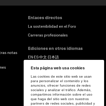
Enlaces directos
La sostenibilidad en el Foro
Carreras profesionales
Ediciones en otros idiomas
tras notas
EN
ES
中文
日本語
▪
▪
▪
ines
Esta página web usa cookies
Las cookies de este sitio web se usan
para personalizar el contenido y los
anuncios, ofrecer funciones de redes
sociales y analizar el tráfico. Además,
compartimos información sobre el uso
que haga del sitio web con nuestros
partners de redes sociales, publicidad y