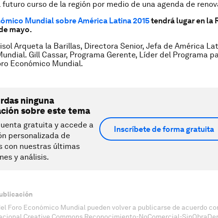
el futuro curso de la región por medio de una agenda de renov
ómico Mundial sobre América Latina 2015
tendrá lugar en la 
 de mayo.
sol Arqueta la Barillas, Directora Senior, Jefa de América La
ndial. Gill Cassar, Programa Gerente, Líder del Programa p
oro Económico Mundial.
erdas ninguna
ación sobre este tema
uenta gratuita y accede a
Inscríbete de forma gratuita
ón personalizada de
s con nuestras últimas
nes y análisis.
ublicación
del Foro Económico Mundial pueden volver a publicarse de acuerdo con
nacional Creative Commons Reconocimiento-NoComercial-SinObraDeri