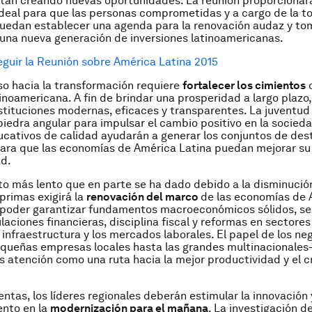
stán creando nuevas oportunidades. La reunión proporcionar
deal para que las personas comprometidas y a cargo de la 
uedan establecer una agenda para la renovación audaz y tom
n una nueva generación de inversiones latinoamericanas.
guir la Reunión sobre América Latina 2015
so hacia la transformación requiere
fortalecer los cimientos
d
inoamericana. A fin de brindar una prosperidad a largo plazo,
stituciones modernas, eficaces y transparentes. La juventu
 piedra angular para impulsar el cambio positivo en la socied
cativos de calidad ayudarán a generar los conjuntos de des
ara que las economías de América Latina puedan mejorar su
ad.
to más lento que en parte se ha dado debido a la disminució
primas exigirá la
renovación del marco
de las economías de 
 poder garantizar fundamentos macroeconómicos sólidos, se
laciones financieras, disciplina fiscal y reformas en sectore
a infraestructura y los mercados laborales. El papel de los ne
queñas empresas locales hasta las grandes multinacionales
 atención como una ruta hacia la mejor productividad y el 
entas, los líderes regionales deberán estimular la innovación 
nto en la
modernización para el mañana
. La investigación d