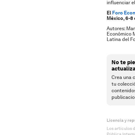
influenciar 
El
Foro Econ
México, 6-8
Autores: Mari
Económico Mu
Latina del F
No te pi
actualiz
Crea una c
tu colecci
contenido
publicacio
Licencia y rep
Los artículos 
Pública Inter