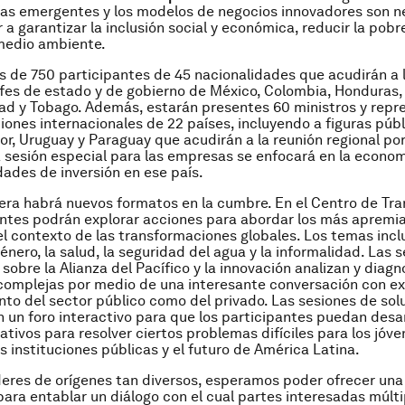
ías emergentes y los modelos de negocios innovadores son n
 a garantizar la inclusión social y económica, reducir la pobr
medio ambiente.
s de 750 participantes de 45 nacionalidades que acudirán a l
efes de estado y de gobierno de México, Colombia, Honduras
idad y Tobago. Además, estarán presentes 60 ministros y rep
iones internacionales de 22 países, incluyendo a figuras púb
r, Uruguay y Paraguay que acudirán a la reunión regional por
 sesión especial para las empresas se enfocará en la econo
dades de inversión en ese país.
era habrá nuevos formatos en la cumbre. En el Centro de Tr
antes podrán explorar acciones para abordar los más apremi
el contexto de las transformaciones globales. Los temas incl
énero, la salud, la seguridad del agua y la informalidad. Las 
 sobre la Alianza del Pacífico y la innovación analizan y diag
complejas por medio de una interesante conversación con e
nto del sector público como del privado. Las sesiones de sol
 un foro interactivo para que los participantes puedan desar
tivos para resolver ciertos problemas difíciles para los jóven
s instituciones públicas y el futuro de América Latina.
líderes de orígenes tan diversos, esperamos poder ofrecer un
 para entablar un diálogo con el cual partes interesadas múlt