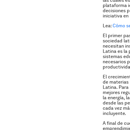
las cuales e
plataforma i
decisiones p
iniciativa e
Lea:
Cómo se
El primer pa
sociedad lat
necesitan in
Latina es la
sistemas edu
necesarios p
productivid
El crecimien
de materias 
Latina. Para
mejores regu
la energía, l
desde las pe
cada vez más
incluyente.
A final de cu
emprendimie