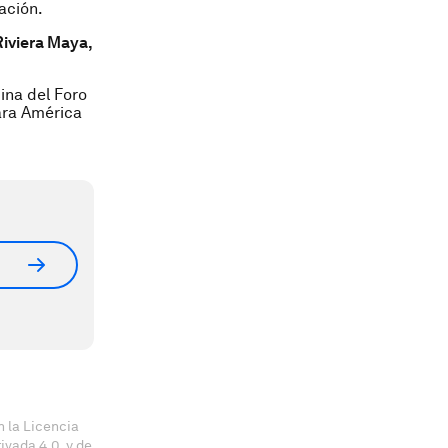
ación.
Riviera Maya,
tina del Foro
ara América
 la Licencia
vada 4.0, y de