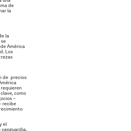
á una
toma de
ar la
e la
 se
d de América
ad. Los
trezas
n de precios
América
 requieren
s clave, como
gocios –
– recibe
crecimiento
y el
e vanguardia,