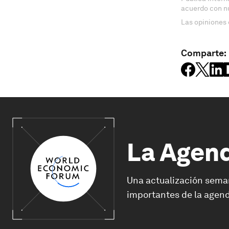
acuerdo con n
Las opiniones 
Comparte:
La Agen
Una actualización sema
importantes de la agend