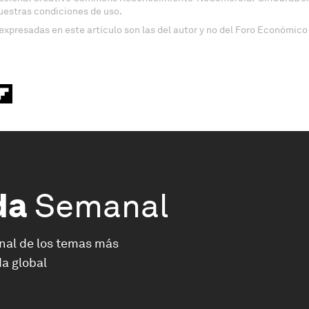
uestras condiciones de uso.
expresadas en este artículo son las del autor y no del Foro Económico
da
Semanal
nal de los temas más
a global