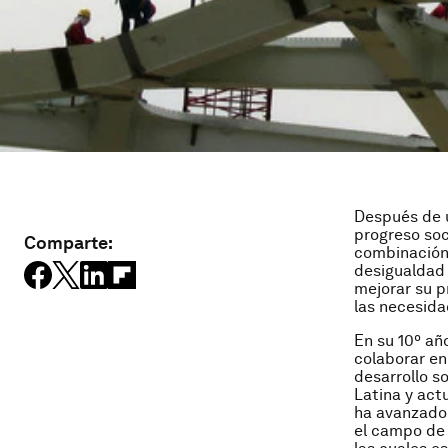
Después de u
progreso soc
Comparte:
combinación 
desigualdad 
mejorar su p
las necesida
En su 10º año
colaborar en
desarrollo s
Latina y act
ha avanzado 
el campo de 