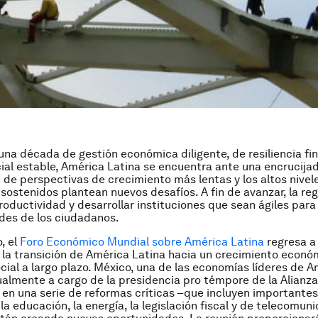
na década de gestión económica diligente, de resiliencia fin
ial estable, América Latina se encuentra ante una encrucijad
de perspectivas de crecimiento más lentas y los altos nivel
sostenidos plantean nuevos desafíos. A fin de avanzar, la re
roductividad y desarrollar instituciones que sean ágiles par
des de los ciudadanos.
, el
Foro Económico Mundial sobre América Latina
regresa a
 la transición de América Latina hacia un crecimiento econó
ocial a largo plazo. México, una de las economías líderes de 
ualmente a cargo de la presidencia pro témpore de la Alianza 
en una serie de reformas críticas –que incluyen importante
la educación, la energía, la legislación fiscal y de telecomun