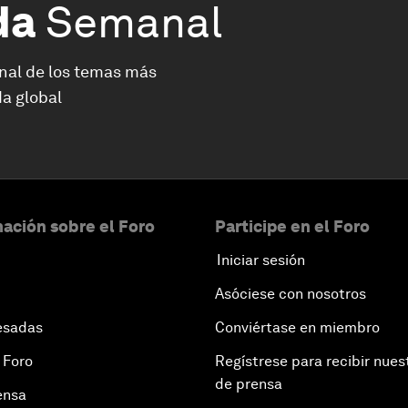
da
Semanal
nal de los temas más
a global
ación sobre el Foro
Participe en el Foro
Iniciar sesión
Asóciese con nosotros
esadas
Conviértase en miembro
 Foro
Regístrese para recibir nues
de prensa
ensa