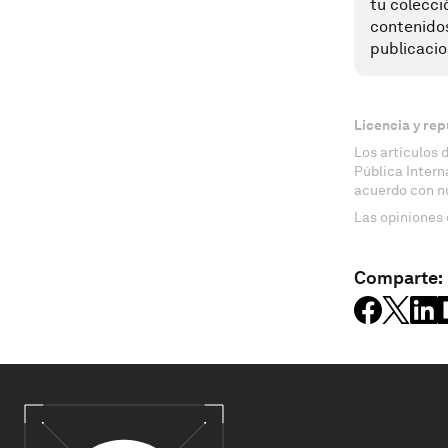
tu colecci
contenido
publicacio
Licencia y rep
Los artículos 
Pública Inter
acuerdo con n
Las opiniones 
Comparte: