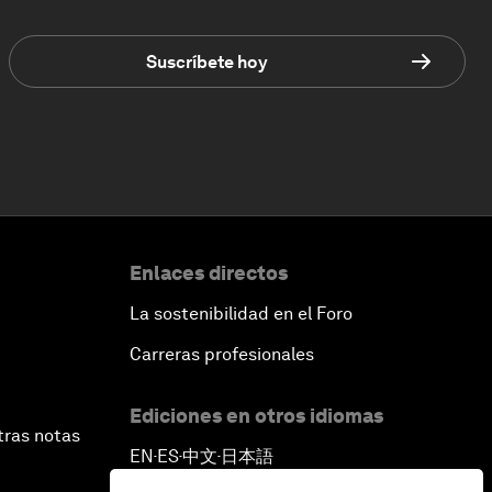
Suscríbete hoy
Enlaces directos
La sostenibilidad en el Foro
Carreras profesionales
Ediciones en otros idiomas
tras notas
EN
ES
中文
日本語
▪
▪
▪