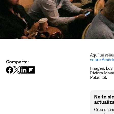
Aquí un resu
sobre Améri
Comparte:
Imagen: Los 
Riviera Maya
Polacsek
No te pi
actualiz
Crea una c