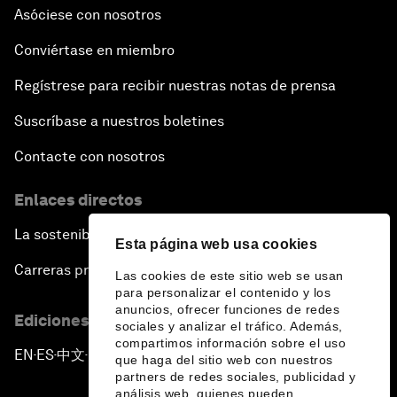
Asóciese con nosotros
Conviértase en miembro
Regístrese para recibir nuestras notas de prensa
Suscríbase a nuestros boletines
Contacte con nosotros
Enlaces directos
La sostenibilidad en el Foro
Esta página web usa cookies
Carreras profesionales
Las cookies de este sitio web se usan
para personalizar el contenido y los
anuncios, ofrecer funciones de redes
Ediciones en otros idiomas
sociales y analizar el tráfico. Además,
compartimos información sobre el uso
EN
ES
中文
日本語
▪
▪
▪
que haga del sitio web con nuestros
partners de redes sociales, publicidad y
análisis web, quienes pueden