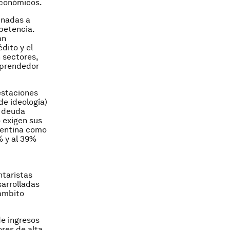
económicos.
inadas a
petencia.
án
dito y el
n sectores,
mprendedor
estaciones
de ideología)
a deuda
o exigen sus
gentina como
% y al 39%
ntaristas
arrolladas
 ámbito
de ingresos
ores de alta