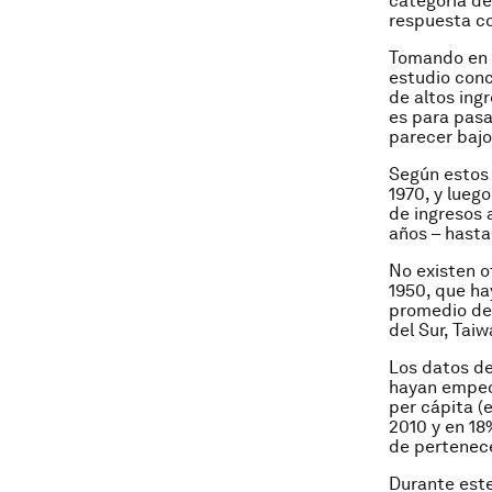
categoría de
respuesta co
Tomando en c
estudio conc
de altos ing
es para pasa
parecer bajo
Según estos 
1970, y lueg
de ingresos a
años – hasta
No existen o
1950, que ha
promedio de 
del Sur, Tai
Los datos de
hayan empe
per cápita (
2010 y en 18
de pertenece
Durante este