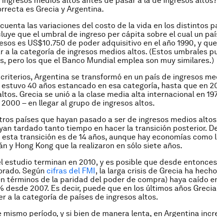
 ingresos medios altos antes de pasar a la de ingresos altos?
rrecta es Grecia y Argentina.
uenta las variaciones del costo de la vida en los distintos pa
luye que el umbral de ingreso per cápita sobre el cual un paí
resos es US$10.750 de poder adquisitivo en el año 1990, y qu
r a la categoría de ingresos medios altos. (Estos umbrales 
s, pero los que el Banco Mundial emplea son muy similares.)
criterios, Argentina se transformó en un país de ingresos me
o estuvo 40 años estancado en esa categoría, hasta que en 20
ltos. Grecia se unió a la clase media alta internacional en 19
 2000 – en llegar al grupo de ingresos altos.
tros países que hayan pasado a ser de ingresos medios alto
yan tardado tanto tiempo en hacer la transición posterior. De
esta transición es de 14 años, aunque hay economías como 
wán y Hong Kong que la realizaron en sólo siete años.
l estudio terminan en 2010, y es posible que desde entonces
orado. Según
cifras del FMI
, la larga crisis de Grecia ha hech
en términos de la paridad del poder de compra) haya caído 
% desde 2007. Es decir, puede que en los últimos años Greci
r a la categoría de países de ingresos altos.
 mismo período, y si bien de manera lenta, en Argentina inc