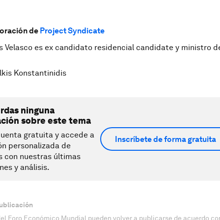
boración de
Project Syndicate
s Velasco es ex candidato residencial candidate y ministro 
kis Konstantinidis
erdas ninguna
ación sobre este tema
uenta gratuita y accede a
Inscríbete de forma gratuita
ón personalizada de
s con nuestras últimas
nes y análisis.
ublicación
del Foro Económico Mundial pueden volver a publicarse de acuerdo con