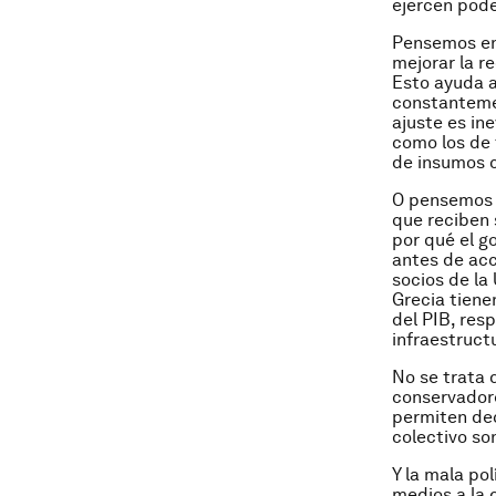
ejercen pode
Pensemos en 
mejorar la r
Esto ayuda a
constantemen
ajuste es ine
como los de 
de insumos c
O pensemos e
que reciben 
por qué el g
antes de acc
socios de la
Grecia tiene
del PIB, resp
infraestruct
No se trata
conservadore
permiten dec
colectivo so
Y la mala po
medios a la 