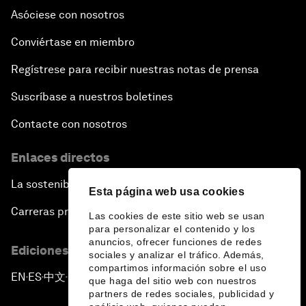
Asóciese con nosotros
Conviértase en miembro
Regístrese para recibir nuestras notas de prensa
Suscríbase a nuestros boletines
Contacte con nosotros
Enlaces directos
La sostenibilidad en el Foro
Esta página web usa cookies
Carreras profesionales
Las cookies de este sitio web se usan
para personalizar el contenido y los
anuncios, ofrecer funciones de redes
Ediciones en otros idiomas
sociales y analizar el tráfico. Además,
compartimos información sobre el uso
EN
ES
中文
日本語
▪
▪
▪
que haga del sitio web con nuestros
partners de redes sociales, publicidad y