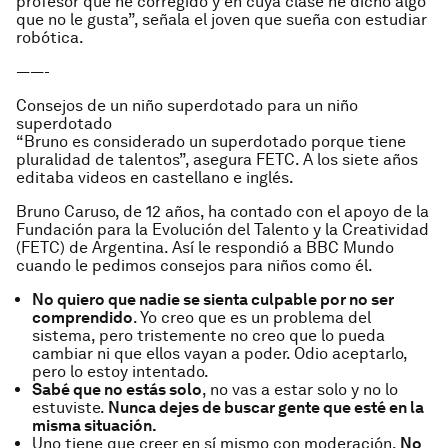
profesor que he corregido y en cuya clase he dicho algo
que no le gusta”, señala el joven que sueña con estudiar
robótica.
——-
Consejos de un niño superdotado para un niño
superdotado
“Bruno es considerado un superdotado porque tiene
pluralidad de talentos”, asegura FETC. A los siete años
editaba videos en castellano e inglés.
Bruno Caruso, de 12 años, ha contado con el apoyo de la
Fundación para la Evolución del Talento y la Creatividad
(FETC) de Argentina. Así le respondió a BBC Mundo
cuando le pedimos consejos para niños como él.
No quiero que nadie se sienta culpable por no ser
comprendido
. Yo creo que es un problema del
sistema, pero tristemente no creo que lo pueda
cambiar ni que ellos vayan a poder. Odio aceptarlo,
pero lo estoy intentado.
Sabé que no estás solo
, no vas a estar solo y no lo
estuviste.
Nunca dejes de buscar gente que esté en la
misma situación.
Uno tiene que creer en sí mismo con moderación.
No