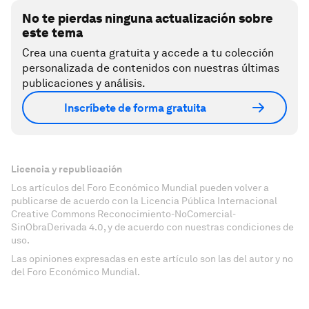
No te pierdas ninguna actualización sobre
este tema
Crea una cuenta gratuita y accede a tu colección
personalizada de contenidos con nuestras últimas
publicaciones y análisis.
Inscríbete de forma gratuita
Licencia y republicación
Los artículos del Foro Económico Mundial pueden volver a
publicarse de acuerdo con la Licencia Pública Internacional
Creative Commons Reconocimiento-NoComercial-
SinObraDerivada 4.0, y de acuerdo con nuestras condiciones de
uso.
Las opiniones expresadas en este artículo son las del autor y no
del Foro Económico Mundial.