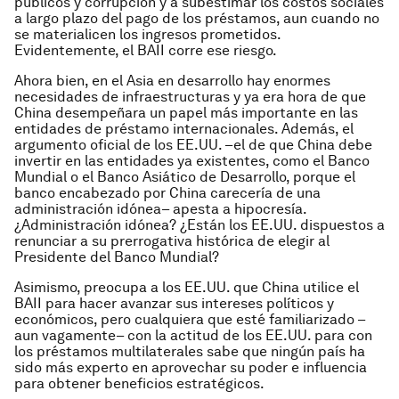
públicos y corrupción y a subestimar los costos sociales
a largo plazo del pago de los préstamos, aun cuando no
se materialicen los ingresos prometidos.
Evidentemente, el BAII corre ese riesgo.
Ahora bien, en el Asia en desarrollo hay enormes
necesidades de infraestructuras y ya era hora de que
China desempeñara un papel más importante en las
entidades de préstamo internacionales. Además, el
argumento oficial de los EE.UU. –el de que China debe
invertir en las entidades ya existentes, como el Banco
Mundial o el Banco Asiático de Desarrollo, porque el
banco encabezado por China carecería de una
administración idónea– apesta a hipocresía.
¿Administración idónea? ¿Están los EE.UU. dispuestos a
renunciar a su prerrogativa histórica de elegir al
Presidente del Banco Mundial?
Asimismo, preocupa a los EE.UU. que China utilice el
BAII para hacer avanzar sus intereses políticos y
económicos, pero cualquiera que esté familiarizado –
aun vagamente– con la actitud de los EE.UU. para con
los préstamos multilaterales sabe que ningún país ha
sido más experto en aprovechar su poder e influencia
para obtener beneficios estratégicos.