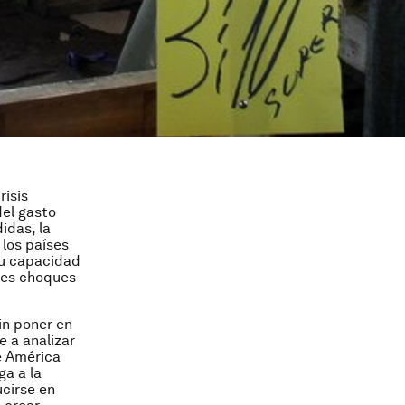
risis
el gasto
idas, la
 los países
su capacidad
ales choques
in poner en
e a analizar
e América
ga a la
ucirse en