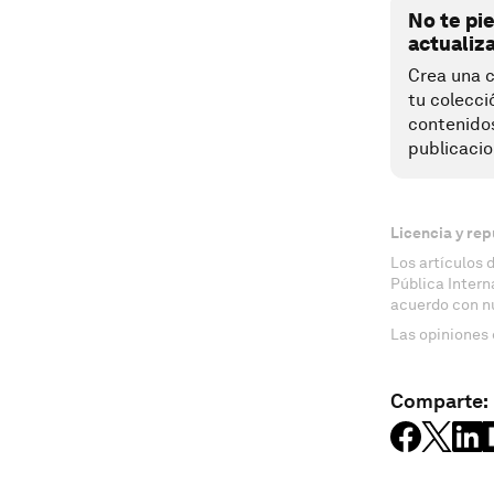
No te pi
actualiz
Crea una c
tu colecci
contenido
publicacio
Licencia y rep
Los artículos 
Pública Inter
acuerdo con n
Las opiniones 
Comparte: