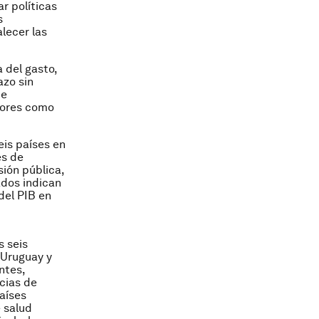
r políticas
s
alecer las
 del gasto,
azo sin
de
tores como
eis países en
es de
ión pública,
ados indican
del PIB en
s seis
 Uruguay y
ntes,
cias de
países
 salud