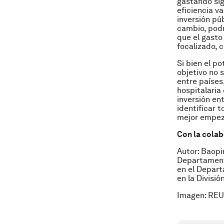
gastando sig
eficiencia va
inversión pú
cambio, podr
que el gasto
focalizado, 
Si bien el p
objetivo no s
entre países
hospitalaria
inversión en
identificar 
mejor empeza
Con la cola
Autor: Baopi
Departamento
en el Depart
en la Divisi
Imagen: REU