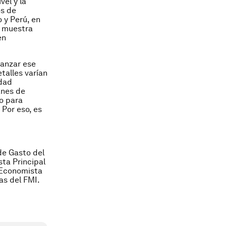
vel y la
os de
 y Perú, en
a muestra
en
canzar ese
etalles varían
idad
anes de
po para
 Por eso, es
de Gasto del
ta Principal
s Economista
as del FMI.