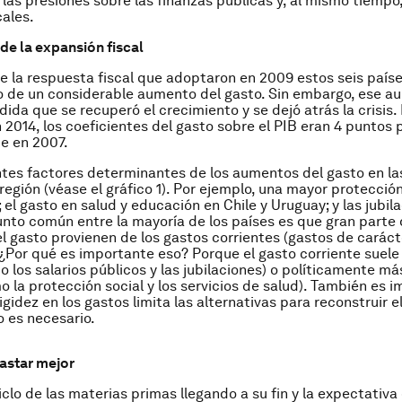
las presiones sobre las finanzas públicas y, al mismo tiempo,
cales.
de la expansión fiscal
e la respuesta fiscal que adoptaron en 2009 estos seis paíse
no de un considerable aumento del gasto. Sin embargo, ese a
dida que se recuperó el crecimiento y se dejó atrás la crisis.
 2014, los coeficientes del gasto sobre el PIB eran 4 puntos
e en 2007.
tes factores determinantes de los aumentos del gasto en las
región (véase el gráfico 1). Por ejemplo, una mayor protección
; el gasto en salud y educación en Chile y Uruguay; y las jubil
unto común entre la mayoría de los países es que gran parte 
 gasto provienen de los gastos corrientes (gastos de caráct
 ¿Por qué es importante eso? Porque el gasto corriente suele
o los salarios públicos y las jubilaciones) o políticamente más
mo la protección social y los servicios de salud). También es 
gidez en los gastos limita las alternativas para reconstruir e
o es necesario.
gastar mejor
iclo de las materias primas llegando a su fin y la expectativa