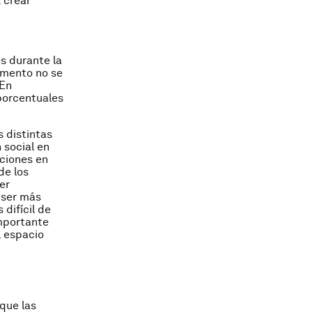
 crear
s durante la
umento no se
 En
 porcentuales
 distintas
 social en
aciones en
de los
er
 ser más
 difícil de
importante
l espacio
 que las