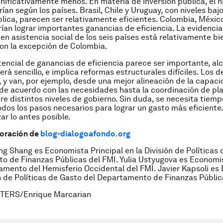
nificativamente menos. En materia de inversión pública, el ni
rían según los países. Brasil, Chile y Uruguay, con niveles baj
blica, parecen ser relativamente eficientes. Colombia, México
ían lograr importantes ganancias de eficiencia. La evidenci
 en asistencia social de los seis países está relativamente bi
con la excepción de Colombia.
otencial de ganancias de eficiencia parece ser importante, al
erá sencillo, e implica reformas estructurales difíciles. Los d
, y van, por ejemplo, desde una mejor alineación de la capac
 de acuerdo con las necesidades hasta la coordinación de pl
tre distintos niveles de gobierno. Sin duda, se necesita tiem
todos los pasos necesarios para lograr un gasto más eficiente.
r lo antes posible.
boración de
blog-dialogoafondo.org
ng Shang es Economista Principal en la División de Políticas 
 de Finanzas Públicas del FMI. Yulia Ustyugova es Economis
amento del Hemisferio Occidental del FMI. Javier Kapsoli e
ón de Políticas de Gasto del Departamento de Finanzas Públic
TERS/Enrique Marcarian