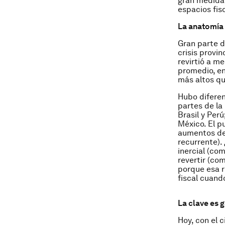
gran medida 
espacios fis
La anatomía 
Gran parte d
crisis provi
revirtió a me
promedio, en
más altos qu
Hubo diferen
partes de la 
Brasil y Perú
México. El p
aumentos del
recurrente).
inercial (com
revertir (co
porque esa ri
fiscal cuand
La clave es 
Hoy, con el c