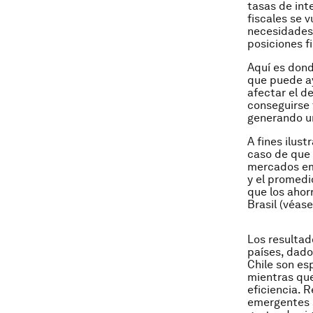
tasas de int
fiscales se 
necesidades s
posiciones fi
Aquí es dond
que puede ay
afectar el d
conseguirse 
generando un
A fines ilust
caso de que 
mercados em
y el promedi
que los ahor
Brasil (véase
Los resultad
países, dado
Chile son es
mientras que
eficiencia. 
emergentes s