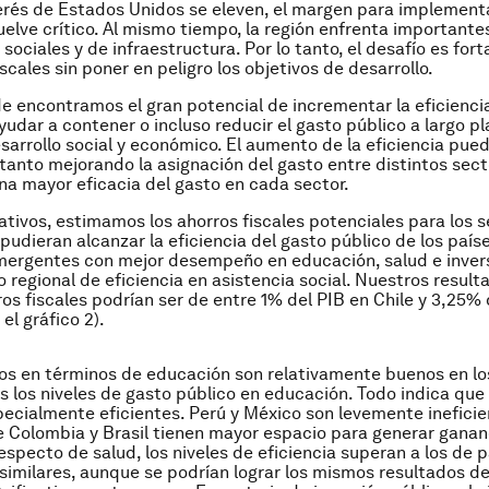
erés de Estados Unidos se eleven, el margen para implementa
vuelve crítico. Al mismo tiempo, la región enfrenta importante
ociales y de infraestructura. Por lo tanto, el desafío es fort
scales sin poner en peligro los objetivos de desarrollo.
e encontramos el gran potencial de incrementar la eficiencia
udar a contener o incluso reducir el gasto público a largo pl
esarrollo social y económico. El aumento de la eficiencia pue
tanto mejorando la asignación del gasto entre distintos sec
a mayor eficacia del gasto en cada sector.
rativos, estimamos los ahorros fiscales potenciales para los s
pudieran alcanzar la eficiencia del gasto público de los país
ergentes con mejor desempeño en educación, salud e invers
o regional de eficiencia en asistencia social. Nuestros result
ros fiscales podrían ser de entre 1% del PIB en Chile y 3,25% 
 el gráfico 2).
os en términos de educación son relativamente buenos en lo
s los niveles de gasto público en educación. Todo indica que
pecialmente eficientes. Perú y México son levemente ineficie
 Colombia y Brasil tienen mayor espacio para generar ganan
Respecto de salud, los niveles de eficiencia superan a los de 
imilares, aunque se podrían lograr los mismos resultados de