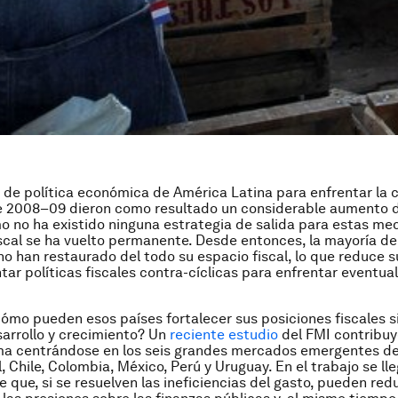
de política económica de América Latina para enfrentar la c
de 2008–09 dieron como resultado un considerable aumento d
o no ha existido ninguna estrategia de salida para estas med
scal se ha vuelto permanente. Desde entonces, la mayoría de
 no han restaurado del todo su espacio fiscal, lo que reduce 
ar políticas fiscales contra-cíclicas para enfrentar eventu
ómo pueden esos países fortalecer sus posiciones fiscales s
sarrollo y crecimiento? Un
reciente estudio
del FMI contribuy
ma centrándose en los seis grandes mercados emergentes d
l, Chile, Colombia, México, Perú y Uruguay. En el trabajo se lle
e que, si se resuelven las ineficiencias del gasto, pueden red