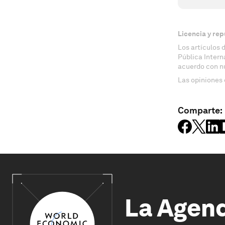
Licencia y rep
Los artículos 
Pública Inter
acuerdo con n
Las opiniones 
Comparte:
La Agen