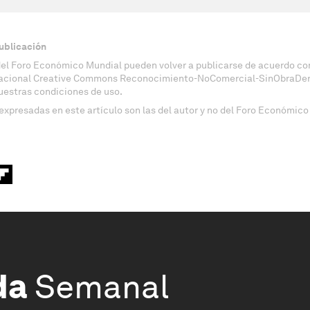
ublicación
del Foro Económico Mundial pueden volver a publicarse de acuerdo con
nacional Creative Commons Reconocimiento-NoComercial-SinObraDeri
uestras condiciones de uso.
expresadas en este artículo son las del autor y no del Foro Económico
da
Semanal