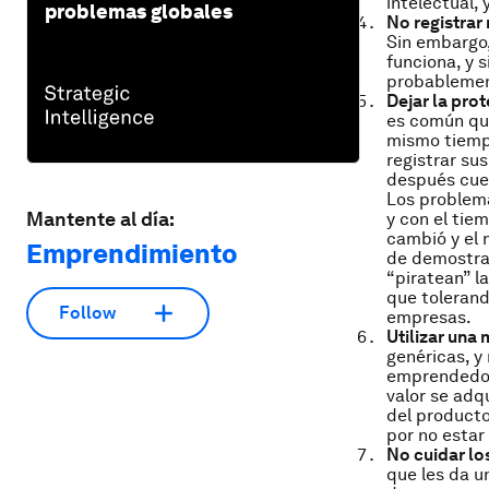
intelectual,
problemas globales
No registrar
Sin embargo,
funciona, y s
probablement
Dejar la pro
es común que
mismo tiempo
registrar su
después cues
Los problemas
Mantente al día:
y con el tie
cambió y el 
Emprendimiento
de demostrar
“piratean” 
que tolerando
Follow
empresas.
Utilizar una
genéricas, y 
emprendedor
valor se adqu
del producto
por no estar
No cuidar lo
que les da u