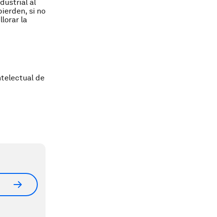
dustrial al
ierden, si no
lorar la
ntelectual de