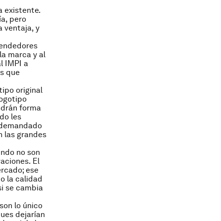
 existente.
ía, pero
a ventaja, y
rendedores
la marca y al
l IMPI a
es que
tipo original
logotipo
ndrán forma
do les
s demandado
en las grandes
undo no son
vaciones. El
rcado; ese
o la calidad
si se cambia
son lo único
pues dejarían