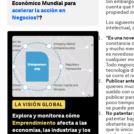
Sin embargo,
Económico Mundial para
cuenta que h
acelerar la acción en
propiedad in
Negocios?
?
Los siguient
intelectual,
“Es una nove
constancia c
y mucho meno
es novedoso 
cualquier in
Todo negocio
tecnología d
se corre el r
Publicar ant
quienes muc
sueldo con u
publicar par
poco tiempo 
LA VISIÓN GLOBAL
se puede per
No patentar 
Explora y monitorea cómo
patentar baj
Emprendimiento
afecta a las
obstante que
que lo único
economías, las industrias y los