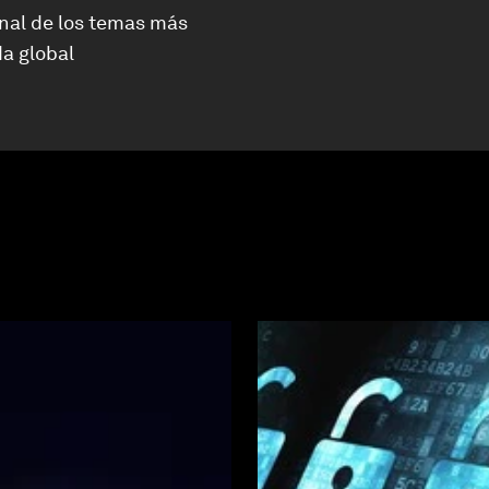
nal de los temas más
a global