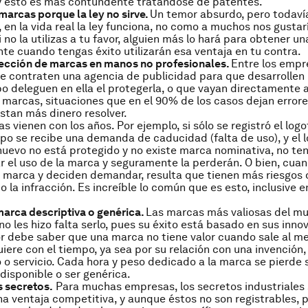
 y esto es más contundente tratándose de patentes.
 marcas porque la ley no sirve.
Un temor absurdo, pero todavía
 en la vida real la ley funciona, no como a muchos nos gustar
i no la utilizas a tu favor, alguien más lo hará para obtener un
e cuando tengas éxito utilizarán esa ventaja en tu contra.
tección de marcas en manos no profesionales.
Entre los emp
 contraten una agencia de publicidad para que desarrollen 
 deleguen en ella el protegerla, o que vayan directamente a
s marcas, situaciones que en el 90% de los casos dejan error
tan más dinero resolver.
 vienen con los años. Por ejemplo, si sólo se registró el logo
mpo se recibe una demanda de caducidad (falta de uso), y el 
nuevo no está protegido y no existe marca nominativa, no te
 el uso de la marca y seguramente la perderán. O bien, cuan
la marca y deciden demandar, resulta que tienen más riesgo
 la infracción. Es increíble lo común que es esto, inclusive 
 marca descriptiva o genérica.
Las marcas más valiosas del m
no les hizo falta serlo, pues su éxito está basado en sus inno
 debe saber que una marca no tiene valor cuando sale al me
iere con el tiempo, ya sea por su relación con una invención, 
 o servicio. Cada hora y peso dedicado a la marca se pierde 
 disponible o ser genérica.
s secretos.
Para muchas empresas, los secretos industriales 
na ventaja competitiva, y aunque éstos no son registrables, 