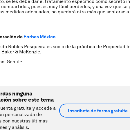
to, se les debe dar el tratamiento específico como secreto in
ompartirlos, pues es muy fácil perderlos, y una vez que se p
as medidas adecuadas, no quedará otra más que sentarse a l
boración de
Forbes México
ndo Robles Pesqueira es socio de la práctica de Propiedad I
al Baker & McKenzie.
ni Gentile
erdas ninguna
ación sobre este tema
uenta gratuita y accede a
Inscríbete de forma gratuita
ón personalizada de
s con nuestras últimas
nes y análisis.