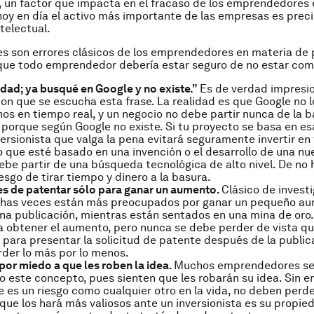
 un factor que impacta en el fracaso de los emprendedores 
oy en día el activo más importante de las empresas es prec
telectual.
es son errores clásicos de los emprendedores en materia de
 que todo emprendedor debería estar seguro de no estar com
dad; ya busqué en Google y no existe.”
Es de verdad impresio
on que se escucha esta frase. La realidad es que Google no 
s en tiempo real, y un negocio no debe partir nunca de la 
porque según Google no existe. Si tu proyecto se basa en es
versionista que valga la pena evitará seguramente invertir en
 que esté basado en una invención o el desarrollo de una nu
ebe partir de una búsqueda tecnológica de alto nivel. De no 
iesgo de tirar tiempo y dinero a la basura.
es de patentar sólo para ganar un aumento.
Clásico de invest
has veces están más preocupados por ganar un pequeño a
na publicación, mientras están sentados en una mina de oro.
a obtener el aumento, pero nunca se debe perder de vista qu
para presentar la solicitud de patente después de la public
der lo más por lo menos.
por miedo a que les roben la idea.
Muchos emprendedores se
o este concepto, pues sienten que les robarán su idea. Sin 
 es un riesgo como cualquier otro en la vida, no deben perde
 que los hará más valiosos ante un inversionista es su propie