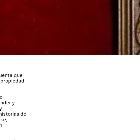
cuenta que
u propiedad
to
ender y
y
historias de
ke,
n