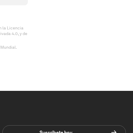
 la Licencia
vada 4.0, y de
 Mundial.
Suscríbete hoy