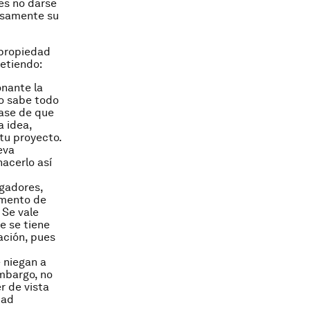
es no darse
isamente su
 propiedad
etiendo:
nante la
lo sabe todo
base de que
a idea,
 tu proyecto.
eva
hacerlo así
igadores,
umento de
 Se vale
e se tiene
ación, pues
 niegan a
embargo, no
r de vista
dad