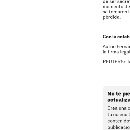
de ser secre
momento de c
se tomaron l
pérdida.
Con la cola
Autor: Ferna
la firma leg
REUTERS/ To
No te pi
actualiz
Crea una c
tu colecci
contenido
publicacio