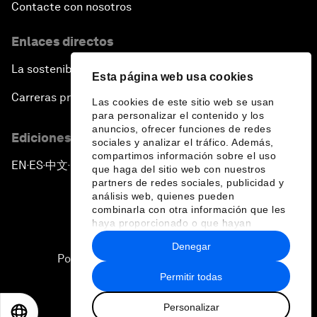
Contacte con nosotros
Enlaces directos
La sostenibilidad en el Foro
Esta página web usa cookies
Carreras profesionales
Las cookies de este sitio web se usan
para personalizar el contenido y los
anuncios, ofrecer funciones de redes
Ediciones en otros idiomas
sociales y analizar el tráfico. Además,
compartimos información sobre el uso
EN
ES
中文
日本語
▪
▪
▪
que haga del sitio web con nuestros
partners de redes sociales, publicidad y
análisis web, quienes pueden
combinarla con otra información que les
haya proporcionado o que hayan
recopilado a partir del uso que haya
Denegar
hecho de sus servicios.
Política de privacidad y normas de uso
Permitir todas
Sitemap
Personalizar
©
2026
Foro Económico Mundial
EN
ES
中文
日本語