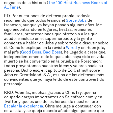
negocios de la historia
(
The 100 Best Business Books of
All Time
).
P.D. Por cuestiones de defensa propia, todavía
recomiendo que todos leamos el
Steve Jobs
de
Isaacson, aunque ya hayan pasado algunos años. Me
sigo encontrando en lugares, fiestas, reuniones
familiares, presentaciones que ofrezco o a las que
acudo, e incluso en el supermercado, y la gente
comienza a hablar de Jobs y sobre todo a discutir sobre
él. Como lo explique en la revista
Wired
y en
Buen jefe,
mal jefe
(
Good Boss, Bad Boss
), he llegado a creer que,
independientemente de lo que Jobs haya sido en vida,
muerto se ha convertido en la prueba de Rorschach:
todos proyectamos nuestras ideas y valores hacia su
persona. Dicho eso, el capítulo de Ed Catmull sobre
Jobs en
Creatividad, S.A.
, es una de las defensas más
convincentes que yo haya leído de este controvertido
personaje.
P.P.D. Además, muchas gracias a Chris Fry, que ha
ocupado cargos importantes en Salesforce.com y en
Twitter y que es uno de los héroes de nuestro libro
Escalar la excelencia
. Chris me urge a continuar con
esta lista, y se queja cuando añado algo que cree que