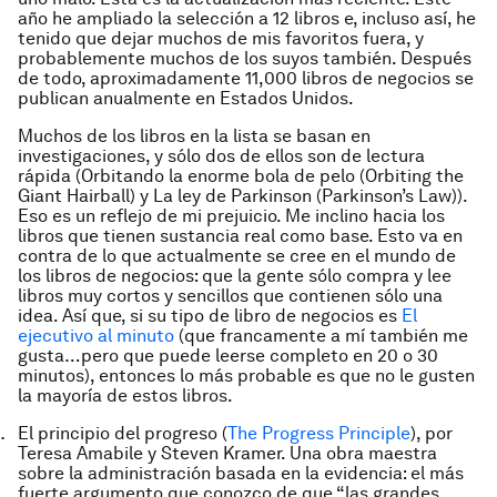
año he ampliado la selección a 12 libros e, incluso así, he
tenido que dejar muchos de mis favoritos fuera, y
probablemente muchos de los suyos también. Después
de todo, aproximadamente 11,000 libros de negocios se
publican anualmente en Estados Unidos.
Muchos de los libros en la lista se basan en
investigaciones, y sólo dos de ellos son de lectura
rápida (
Orbitando la enorme bola de pelo
(Orbiting the
Giant Hairball) y
La ley de Parkinson
(Parkinson’s Law)).
Eso es un reflejo de mi prejuicio. Me inclino hacia los
libros que tienen sustancia real como base. Esto va en
contra de lo que actualmente se cree en el mundo de
los libros de negocios: que la gente sólo compra y lee
libros muy cortos y sencillos que contienen sólo una
idea. Así que, si su tipo de libro de negocios es
El
ejecutivo al minuto
(que francamente a mí también me
gusta…pero que puede leerse completo en 20 o 30
minutos), entonces lo más probable es que no le gusten
la mayoría de estos libros.
El principio del progreso
(
The Progress Principle
), por
Teresa Amabile y Steven Kramer. Una obra maestra
sobre la administración basada en la evidencia: el más
fuerte argumento que conozco de que “las grandes