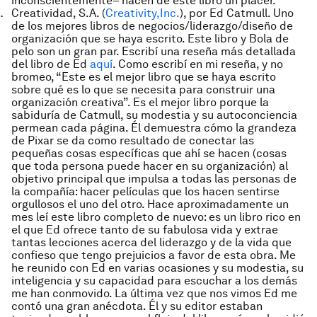
inconscientemente– hacen de este libro un placer.
Creatividad, S.A.
(
Creativity,Inc.
), por Ed Catmull. Uno
de los mejores libros de negocios/liderazgo/diseño de
organización que se haya escrito. Este libro y
Bola de
pelo
son un gran par. Escribí una reseña más detallada
del libro de Ed
aquí
. Como escribí en mi reseña, y no
bromeo, “Este es el mejor libro que se haya escrito
sobre qué es lo que se necesita para construir una
organización creativa”. Es el mejor libro porque la
sabiduría de Catmull, su modestia y su autoconciencia
permean cada página. Él demuestra cómo la grandeza
de Pixar se da como resultado de conectar las
pequeñas cosas específicas que ahí se hacen (cosas
que toda persona puede hacer en su organización) al
objetivo principal que impulsa a todas las personas de
la compañía: hacer películas que los hacen sentirse
orgullosos el uno del otro. Hace aproximadamente un
mes leí este libro completo de nuevo: es un libro rico en
el que Ed ofrece tanto de su fabulosa vida y extrae
tantas lecciones acerca del liderazgo y de la vida que
confieso que tengo prejuicios a favor de esta obra. Me
he reunido con Ed en varias ocasiones y su modestia, su
inteligencia y su capacidad para escuchar a los demás
me han conmovido. La última vez que nos vimos Ed me
contó una gran anécdota. Él y su editor estaban