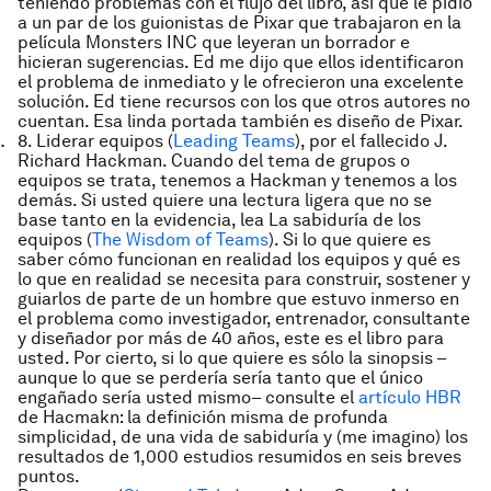
teniendo problemas con el flujo del libro, así que le pidió
a un par de los guionistas de Pixar que trabajaron en la
película Monsters INC que leyeran un borrador e
hicieran sugerencias. Ed me dijo que ellos identificaron
el problema de inmediato y le ofrecieron una excelente
solución. Ed tiene recursos con los que otros autores no
cuentan. Esa linda portada también es diseño de Pixar.
8.
Liderar equipos
(
Leading Teams
), por el fallecido J.
Richard Hackman. Cuando del tema de grupos o
equipos se trata, tenemos a Hackman y tenemos a los
demás. Si usted quiere una lectura ligera que no se
base tanto en la evidencia, lea
La sabiduría de los
equipos
(
The Wisdom of Teams
). Si lo que quiere es
saber cómo funcionan en realidad los equipos y qué es
lo que en realidad se necesita para construir, sostener y
guiarlos de parte de un hombre que estuvo inmerso en
el problema como investigador, entrenador, consultante
y diseñador por más de 40 años, este es el libro para
usted. Por cierto, si lo que quiere es sólo la sinopsis –
aunque lo que se perdería sería tanto que el único
engañado sería usted mismo– consulte el
artículo HBR
de Hacmakn: la definición misma de profunda
simplicidad, de una vida de sabiduría y (me imagino) los
resultados de 1,000 estudios resumidos en seis breves
puntos.