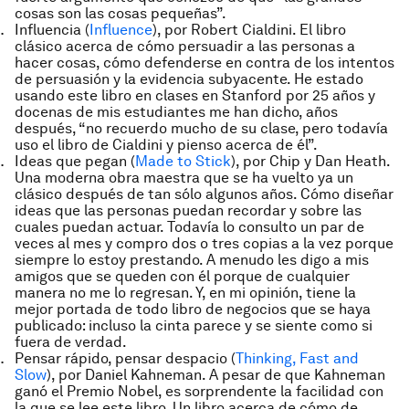
cosas son las cosas pequeñas”.
Influencia
(
Influence
), por Robert Cialdini. El libro
clásico acerca de cómo persuadir a las personas a
hacer cosas, cómo defenderse en contra de los intentos
de persuasión y la evidencia subyacente. He estado
usando este libro en clases en Stanford por 25 años y
docenas de mis estudiantes me han dicho, años
después, “no recuerdo mucho de su clase, pero todavía
uso el libro de Cialdini y pienso acerca de él”.
Ideas que pegan
(
Made to Stick
), por Chip y Dan Heath.
Una moderna obra maestra que se ha vuelto ya un
clásico después de tan sólo algunos años. Cómo diseñar
ideas que las personas puedan recordar y sobre las
cuales puedan actuar. Todavía lo consulto un par de
veces al mes y compro dos o tres copias a la vez porque
siempre lo estoy prestando. A menudo les digo a mis
amigos que se queden con él porque de cualquier
manera no me lo regresan. Y, en mi opinión, tiene la
mejor portada de todo libro de negocios que se haya
publicado: incluso la cinta parece y se siente como si
fuera de verdad.
Pensar rápido, pensar despacio
(
Thinking, Fast and
Slow
), por Daniel Kahneman. A pesar de que Kahneman
ganó el Premio Nobel, es sorprendente la facilidad con
la que se lee este libro. Un libro acerca de cómo de