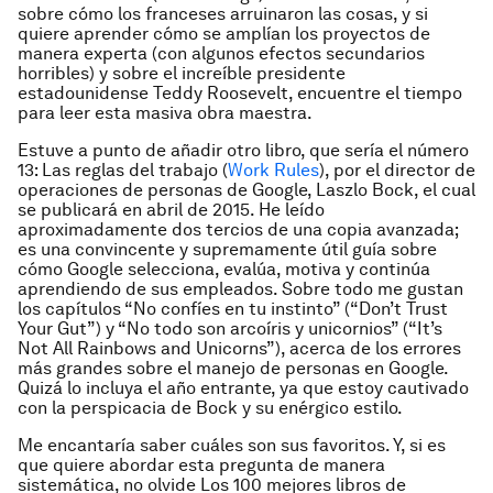
sobre cómo los franceses arruinaron las cosas, y si
quiere aprender cómo se amplían los proyectos de
manera experta (con algunos efectos secundarios
horribles) y sobre el increíble presidente
estadounidense Teddy Roosevelt, encuentre el tiempo
para leer esta masiva obra maestra.
Estuve a punto de añadir otro libro, que sería el número
13:
Las reglas del trabajo
(
Work Rules
), por el director de
operaciones de personas de Google, Laszlo Bock, el cual
se publicará en abril de 2015. He leído
aproximadamente dos tercios de una copia avanzada;
es una convincente y supremamente útil guía sobre
cómo Google selecciona, evalúa, motiva y continúa
aprendiendo de sus empleados. Sobre todo me gustan
los capítulos “No confíes en tu instinto” (“Don’t Trust
Your Gut”) y “No todo son arcoíris y unicornios” (“It’s
Not All Rainbows and Unicorns”), acerca de los errores
más grandes sobre el manejo de personas en Google.
Quizá lo incluya el año entrante, ya que estoy cautivado
con la perspicacia de Bock y su enérgico estilo.
Me encantaría saber cuáles son sus favoritos. Y, si es
que quiere abordar esta pregunta de manera
sistemática, no olvide
Los 100 mejores libros de