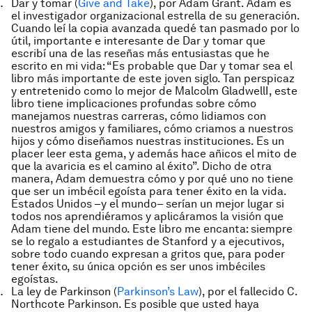
Dar y tomar
(
Give and Take
), por Adam Grant. Adam es
el investigador organizacional estrella de su generación.
Cuando leí la copia avanzada quedé tan pasmado por lo
útil, importante e interesante de
Dar y tomar
que
escribí una de las reseñas más entusiastas que he
escrito en mi vida: “Es probable que
Dar y tomar
sea el
libro más importante de este joven siglo. Tan perspicaz
y entretenido como lo mejor de Malcolm GladwellI, este
libro tiene implicaciones profundas sobre cómo
manejamos nuestras carreras, cómo lidiamos con
nuestros amigos y familiares, cómo criamos a nuestros
hijos y cómo diseñamos nuestras instituciones. Es un
placer leer esta gema, y además hace añicos el mito de
que la avaricia es el camino al éxito”. Dicho de otra
manera, Adam demuestra cómo y por qué uno no tiene
que ser un imbécil egoísta para tener éxito en la vida.
Estados Unidos –y el mundo– serían un mejor lugar si
todos nos aprendiéramos y aplicáramos la visión que
Adam tiene del mundo. Este libro me encanta: siempre
se lo regalo a estudiantes de Stanford y a ejecutivos,
sobre todo cuando expresan a gritos que, para poder
tener éxito, su única opción es ser unos imbéciles
egoístas.
La ley de Parkinson
(
Parkinson’s Law
), por el fallecido C.
Northcote Parkinson. Es posible que usted haya