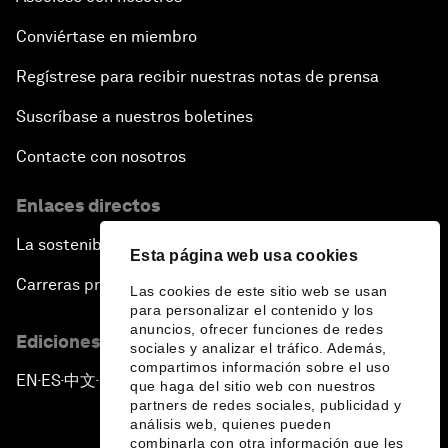
Conviértase en miembro
Regístrese para recibir nuestras notas de prensa
Suscríbase a nuestros boletines
Contacte con nosotros
Enlaces directos
La sostenibilidad en el Foro
Esta página web usa cookies
Carreras profesionales
Las cookies de este sitio web se usan
para personalizar el contenido y los
anuncios, ofrecer funciones de redes
Ediciones en otros idiomas
sociales y analizar el tráfico. Además,
compartimos información sobre el uso
EN
ES
中文
日本語
▪
▪
▪
que haga del sitio web con nuestros
partners de redes sociales, publicidad y
análisis web, quienes pueden
combinarla con otra información que les