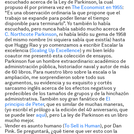
escuchado acerca de la Ley de Parkinson, la cual
propuso él por primera vez en
The Economist en 1955
:
“Es una observación ordinaria la que propone que el
trabajo se expande para poder llenar el tiempo
disponible para terminarlo”. Yo también lo había
escuchado, pero nunca había sabido mucho acerca de
C. Northcote Parkinson
, ni había leído su gema de 1958
del mismo nombre (ni siquiera sabía que existía) hasta
que Huggy Rao y yo comenzamos a escribir
Escalar la
excelencia
(
Scaling Up Excellence
) y mi bien leído
coautor me presentó esta colección de ensayos.
Parkinson fue un hombre extraordinario: académico de
administración pública, historiador naval y autor de más
de 60 libros. Para nuestro libro sobre la escala o la
ampliación, me sorprendieron sobre todo sus
argumentos, su evidencia y su exquisito y cortés
sarcasmo inglés acerca de los efectos negativos y
predecibles de los tamaños de grupos y de la hinchazón
administrativa. También soy gran fanático
de
El
principio de Peter
, que es similar de muchas maneras,
(yo escribí el prólogo a la edición del 40 aniversario, que
se puede leer
aquí
), pero
La ley de Parkinson
es un libro
mucho mejor.
Vender es asunto humano
(
To Sell is Human
), por Dan
Pink. Se preguntará, ¿qué tiene que ver esto con la