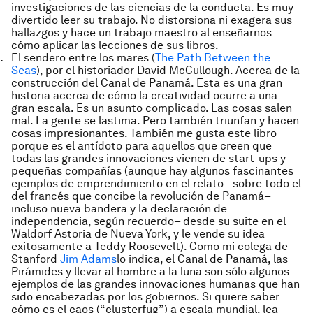
investigaciones de las ciencias de la conducta. Es muy
divertido leer su trabajo. No distorsiona ni exagera sus
hallazgos y hace un trabajo maestro al enseñarnos
cómo aplicar las lecciones de sus libros.
El sendero entre los mares
(
The Path Between the
Seas
), por el historiador David McCullough. Acerca de la
construcción del Canal de Panamá. Esta es una gran
historia acerca de cómo la creatividad ocurre a una
gran escala. Es un asunto complicado. Las cosas salen
mal. La gente se lastima. Pero también triunfan y hacen
cosas impresionantes. También me gusta este libro
porque es el antídoto para aquellos que creen que
todas las grandes innovaciones vienen de start-ups y
pequeñas compañías (aunque hay algunos fascinantes
ejemplos de emprendimiento en el relato –sobre todo el
del francés que concibe la revolución de Panamá–
incluso nueva bandera y la declaración de
independencia, según recuerdo– desde su suite en el
Waldorf Astoria de Nueva York, y le vende su idea
exitosamente a Teddy Roosevelt). Como mi colega de
Stanford
Jim Adams
lo indica, el Canal de Panamá, las
Pirámides y llevar al hombre a la luna son sólo algunos
ejemplos de las grandes innovaciones humanas que han
sido encabezadas por los gobiernos. Si quiere saber
cómo es el caos (“clusterfug”) a escala mundial, lea