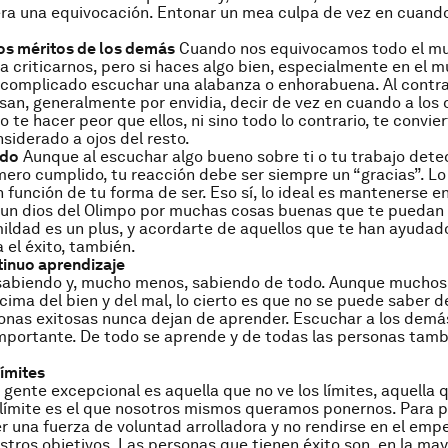
era una equivocación. Entonar un mea culpa de vez en cuand
os méritos de los demás
Cuando nos equivocamos todo el mu
ra criticarnos, pero si haces algo bien, especialmente en el 
complicado escuchar una alabanza o enhorabuena. Al contra
san, generalmente por envidia, decir de vez en cuando a los
 te hacer peor que ellos, ni sino todo lo contrario, te convie
siderado a ojos del resto.
ido
Aunque al escuchar algo bueno sobre ti o tu trabajo dete
mero cumplido, tu reacción debe ser siempre un “gracias”. L
 función de tu forma de ser. Eso sí, lo ideal es mantenerse en
 un dios del Olimpo por muchas cosas buenas que te puedan 
mildad es un plus, y acordarte de aquellos que te han ayudad
 el éxito, también.
tinuo aprendizaje
sabiendo y, mucho menos, sabiendo de todo. Aunque muchos
cima del bien y del mal, lo cierto es que no se puede saber d
rsonas exitosas nunca dejan de aprender. Escuchar a los demá
portante. De todo se aprende y de todas las personas tamb
ímites
 gente excepcional es aquella que no ve los límites, aquella 
 límite es el que nosotros mismos queramos ponernos. Para p
r una fuerza de voluntad arrolladora y no rendirse en el emp
stros objetivos. Las personas que tienen éxito son, en la ma