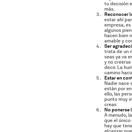
tu decisión 
más.
Reconocer l
estar ahí pa
empresa, es 
algunos pien
hacen bien no
amable y con
Ser agradec
trata de un 
seas ya va en
y no creerse
decir. La hu
camino hacia
Estar en con
Nadie nace 
están por en
ello, las pe
punto muy im
creas
No ponerse l
A menudo, la
que el único
hay que tene
alcanzar nue