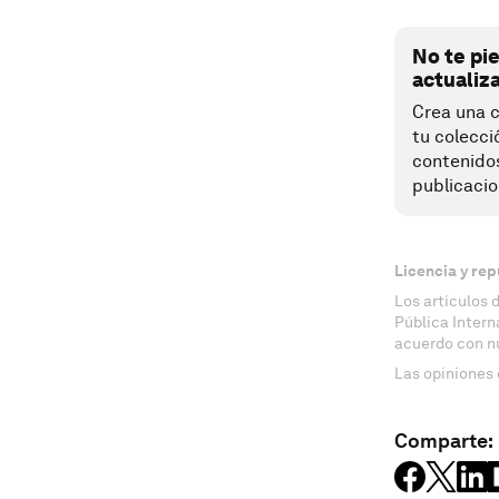
No te pi
actualiz
Crea una c
tu colecci
contenido
publicacio
Licencia y rep
Los artículos 
Pública Inter
acuerdo con n
Las opiniones 
Comparte: