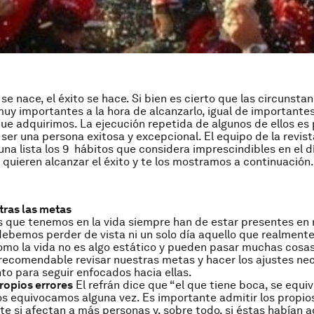
se nace, el éxito se hace. Si bien es cierto que las circunsta
uy importantes a la hora de alcanzarlo, igual de importante
que adquirimos. La ejecución repetida de algunos de ellos es 
 ser una persona exitosa y excepcional. El equipo de la revist
una lista los 9 hábitos que considera imprescindibles en el d
 quieren alcanzar el éxito y te los mostramos a continuación.
tras las metas
s que tenemos en la vida siempre han de estar presentes en
ebemos perder de vista ni un solo día aquello que realmen
omo la vida no es algo estático y pueden pasar muchas cosas
recomendable revisar nuestras metas y hacer los ajustes ne
 para seguir enfocados hacia ellas.
propios errores
El refrán dice que “el que tiene boca, se equiv
s equivocamos alguna vez. Es importante admitir los propios
e si afectan a más personas y, sobre todo, si éstas habían 