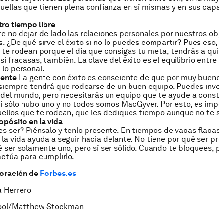
quellas que tienen plena confianza en sí mismas y en sus ca
tro tiempo libre
e no dejar de lado las relaciones personales por nuestros ob
s. ¿De qué sirve el éxito si no lo puedes compartir? Pues eso,
 te rodean porque el día que consigas tu meta, tendrás a qu
si fracasas, también. La clave del éxito es el equilibrio entre 
 lo personal.
gente
La gente con éxito es consciente de que por muy buen
 siempre tendrá que rodearse de un buen equipo. Puedes inve
del mundo, pero necesitarás un equipo que te ayude a constr
lei sólo hubo uno y no todos somos MacGyver. Por esto, es im
uellos que te rodean, que les dediques tiempo aunque no te 
opósito en la vida
es ser? Piénsalo y tenlo presente. En tiempos de vacas flacas
la vida ayuda a seguir hacia delante. No tiene por qué ser pro
é ser solamente uno, pero sí ser sólido. Cuando te bloquees, 
actúa para cumplirlo.
boración de
Forbes.es
a Herrero
ol/Matthew Stockman