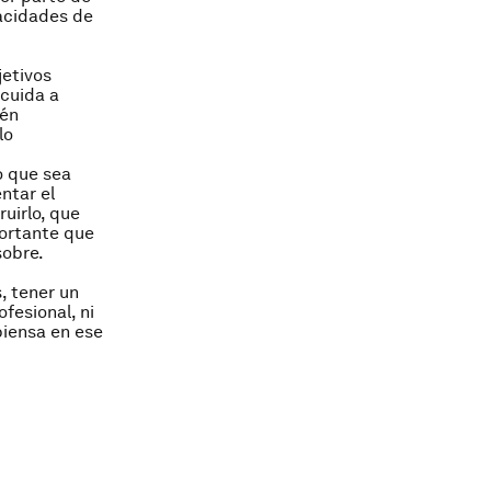
pacidades de
jetivos
 cuida a
ién
lo
o que sea
ntar el
uirlo, que
portante que
sobre.
, tener un
fesional, ni
piensa en ese