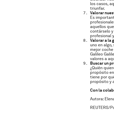
los casos, a
triunfar.
Valorar nues
Es important
profesionale
aquellos que
contárselo y 
profesional y
Valorar a la 
uno en algo,
mejor coche 
Galileo Gali
valores a aq
Buscar un pr
¿Quién quier
propósito en 
tiene por qu
propósito y 
Con la cola
Autora: Elen
REUTERS/Po