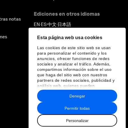
Ediciones en otros idiomas
tras notas
EN
ES
中文
日本語
▪
▪
▪
ines
Esta página web usa cookies
Las cookies de este sitio web se usan
para personalizar el contenido y los
anuncios, ofrecer funciones de redes
sociales y analizar el tráfico. Además,
compartimos información sobre el uso
que haga del sitio web con nuestros
partners de redes sociales, publicidad y
análisis web, quienes pueden
combinarla con otra información que les
Denegar
haya proporcionado o que hayan
recopilado a partir del uso que haya
hecho de sus servicios.
Permitir todas
Personalizar