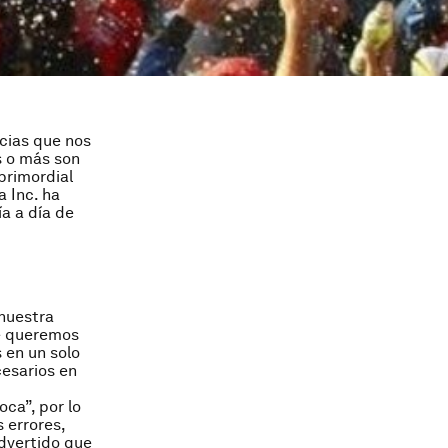
ncias que nos
s o más son
primordial
a Inc. ha
ía a día de
 nuestra
te queremos
 en un solo
cesarios en
oca”, por lo
 errores,
advertido que