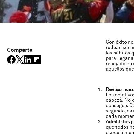
Con éxito no 
rodean son m
Comparte:
los hábitos 
para llegar a
recogido en 
aquellos que
Revisar nues
Los objetivo
cabeza. No d
conseguir. C
segundo, es 
cada momento
Admitir los 
que todos no
especialment