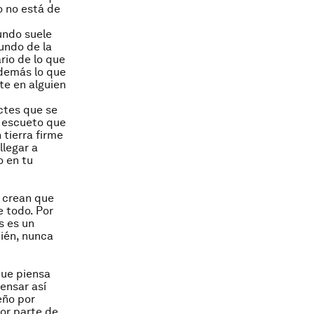
o no está de
ndo suele
mundo de la
rio de lo que
 demás lo que
rte en alguien
ctes que se
o escueto que
 tierra firme
llegar a
o en tu
 crean que
e todo. Por
s es un
ién, nunca
que piensa
ensar así
eño por
yor parte de