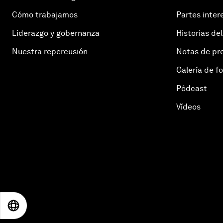
Cómo trabajamos
Partes inter
Liderazgo y gobernanza
Historias del
Nuestra repercusión
Notas de pr
Galería de f
Pódcast
Vídeos
EN
ES
中文
日本語