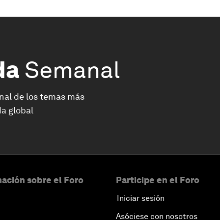
da
Semanal
nal de los temas más
a global
ación sobre el Foro
Participe en el Foro
Iniciar sesión
Asóciese con nosotros