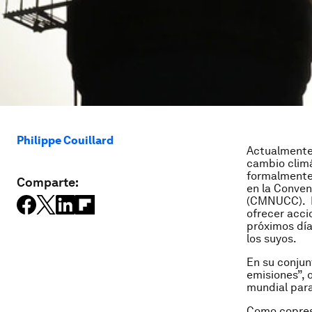
Philippe Couillard
Actualmente 
cambio climá
formalmente 
Comparte:
en la Conven
(CMNUCC). EE
ofrecer acci
próximos día
los suyos.
En su conju
emisiones”, 
mundial para
Como copresi