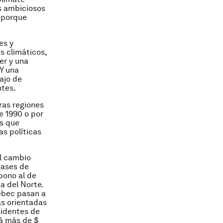
s ambiciosos
 porque
es y
s climáticos,
er y una
Y una
ajo de
ntes.
ras regiones
e 1990 o por
s que
as políticas
el cambio
gases de
bono al de
a del Norte.
ebec pasan a
vas orientadas
sidentes de
rá más de $