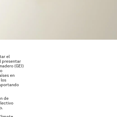
ar el
l presentar
nadero (GEI)
co
aíses en
 los
 aportando
ón de
lectivo
o.
Climate