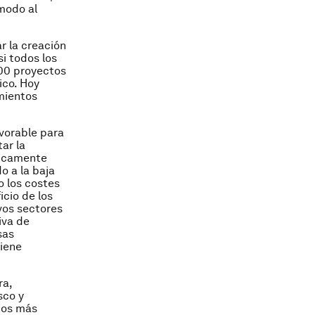
 modo al
r la creación
si todos los
00 proyectos
ico. Hoy
imientos
avorable para
ar la
ticamente
o a la baja
o los costes
icio de los
vos sectores
iva de
sas
tiene
ra,
sco y
mos más