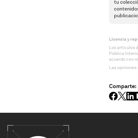
tu colecci
contenido
publicacio
Licencia y rep
Los artículos 
Pública Inter
acuerdo con n
Las opiniones 
Comparte: