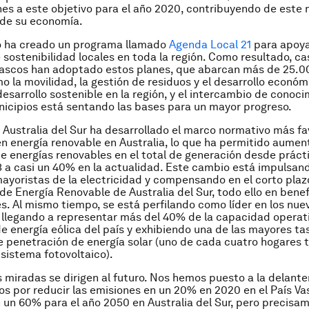
ones a este objetivo para el año 2020, contribuyendo de este
 de su economía.
co ha creado un programa llamado
Agenda Local 21
para apoya
 sostenibilidad locales en toda la región. Como resultado, ca
vascos han adoptado estos planes, que abarcan más de 25.0
o la movilidad, la gestión de residuos y el desarrollo económ
desarrollo sostenible en la región, y el intercambio de conoc
nicipios está sentando las bases para un mayor progreso.
, Australia del Sur ha desarrollado el marco normativo más f
 en energía renovable en Australia, lo que ha permitido aument
e energías renovables en el total de generación desde prác
 a casi un 40% en la actualidad. Este cambio está impulsand
mayoristas de la electricidad y compensando en el corto plaz
 de Energía Renovable de Australia del Sur, todo ello en benef
. Al mismo tiempo, se está perfilando como líder en los nue
 llegando a representar más del 40% de la capacidad operat
e energía eólica del país y exhibiendo una de las mayores ta
 penetración de energía solar (uno de cada cuatro hogares 
 sistema fotovoltaico).
 miradas se dirigen al futuro. Nos hemos puesto a la delante
s por reducir las emisiones en un 20% en 2020 en el País Va
 un 60% para el año 2050 en Australia del Sur, pero precisa