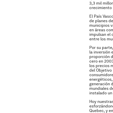
3,3 mil mill
crecimiento
El País Vas
de planes de
municipios 
en áreas com
impulsan el 
entre los mu
Por su parte
la inversión
proporción d
cero en 2003
los precios 
del Objetivo
consumidores
energéticos,
generación d
mundiales de
instalado un
Hoy nuestras
esforzándono
Quebec, y en