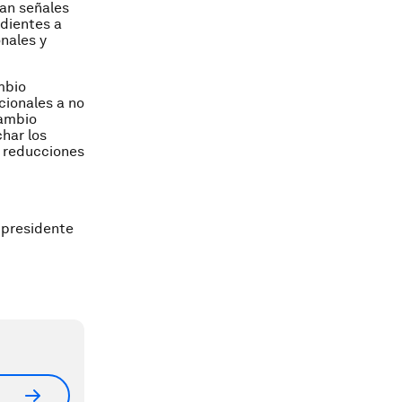
tan señales
ndientes a
nales y
mbio
cionales a no
cambio
har los
s reducciones
s presidente