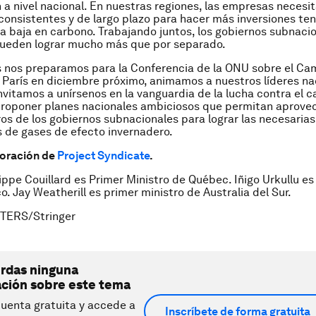
 a nivel nacional. En nuestras regiones, las empresas necesi
 consistentes y de largo plazo para hacer más inversiones te
 baja en carbono. Trabajando juntos, los gobiernos subnacio
pueden lograr mucho más que por separado.
s nos preparamos para la Conferencia de la ONU sobre el Ca
 París en diciembre próximo, animamos a nuestros líderes na
 invitamos a unírsenos en la vanguardia de la lucha contra el 
proponer planes nacionales ambiciosos que permitan aprovec
os de los gobiernos subnacionales para lograr las necesaria
 de gases de efecto invernadero.
boración de
Project Syndicate
.
lippe Couillard es Primer Ministro de Québec. Iñigo Urkullu e
o. Jay Weatherill es primer ministro de Australia del Sur.
TERS/Stringer
erdas ninguna
ación sobre este tema
uenta gratuita y accede a
Inscríbete de forma gratuita