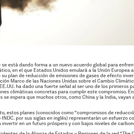
se está dando forma a un nuevo acuerdo global para enfrent
tico, en el que Estados Unidos emulará a la Unión Europea a
su plan de reducción de emisiones de gases de efecto inver
ción Marco de las Naciones Unidas sobre el Cambio Climáti
.UU. ha dado una fuerte señal al ser uno de los primeros p
ones climáticas concretas para cumplir este compromiso. En
s se espera que muchos otros, como China y la India, vayan
nto, estos planes (conocidos como “compromisos de reducci
o INDC. por sus siglas en inglés) representarán un esfuerzo co
 invertir en un futuro próspero y con bajos niveles de carbon
dentes de la Alianza de Estados y Regiones de la red “The 