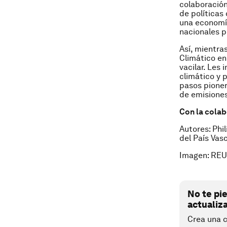
colaboración
de políticas
una economía
nacionales 
Así, mientra
Climático en
vacilar. Les
climático y 
pasos pioner
de emisiones
Con la cola
Autores: Phi
del País Vasc
Imagen: REU
No te pi
actualiz
Crea una c