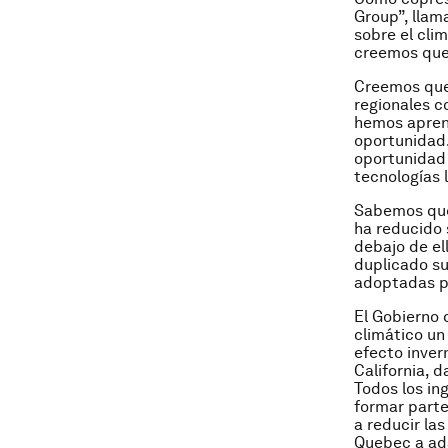
Group”, llam
sobre el cli
creemos que 
Creemos que 
regionales c
hemos aprend
oportunidad.
oportunidad 
tecnologías 
Sabemos que
ha reducido 
debajo de e
duplicado su
adoptadas po
El Gobierno 
climático u
efecto inver
California, 
Todos los in
formar part
a reducir la
Quebec a ada