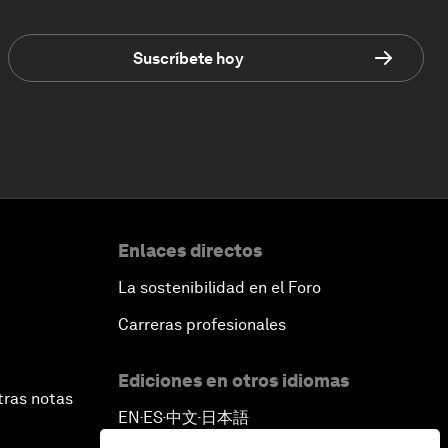
Suscríbete hoy
Enlaces directos
La sostenibilidad en el Foro
Carreras profesionales
Ediciones en otros idiomas
tras notas
EN
ES
中文
日本語
▪
▪
▪