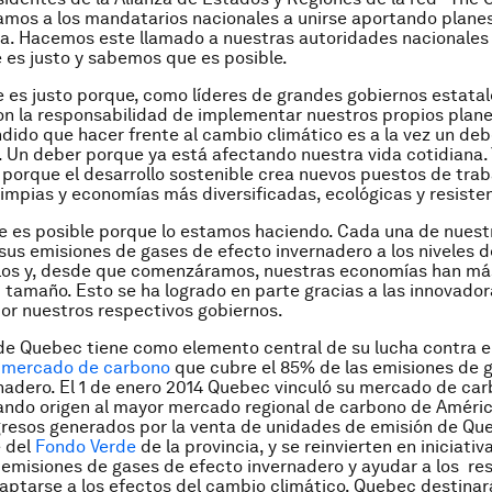
amos a los mandatarios nacionales a unirse aportando plane
ma. Hacemos este llamado a nuestras autoridades nacionales
es justo y sabemos que es posible.
es justo porque, como líderes de grandes gobiernos estatal
on la responsabilidad de implementar nuestros propios plane
ido que hacer frente al cambio climático es a la vez un deb
 Un deber porque ya está afectando nuestra vida cotidiana. 
porque el desarrollo sostenible crea nuevos puestos de trab
limpias y economías más diversificadas, ecológicas y resiste
 es posible porque lo estamos haciendo. Cada una de nuest
sus emisiones de gases de efecto invernadero a los niveles d
llos y, desde que comenzáramos, nuestras economías han má
 tamaño. Esto se ha logrado en parte gracias a las innovador
r nuestros respectivos gobiernos.
de Quebec tiene como elemento central de su lucha contra 
n
mercado de carbono
que cubre el 85% de las emisiones de 
nadero. El 1 de enero 2014 Quebec vinculó su mercado de car
dando origen al mayor mercado regional de carbono de Améric
gresos generados por la venta de unidades de emisión de Qu
e del
Fondo Verde
de la provincia, y se reinvierten en iniciati
s emisiones de gases de efecto invernadero y ayudar a los re
ptarse a los efectos del cambio climático. Quebec destina