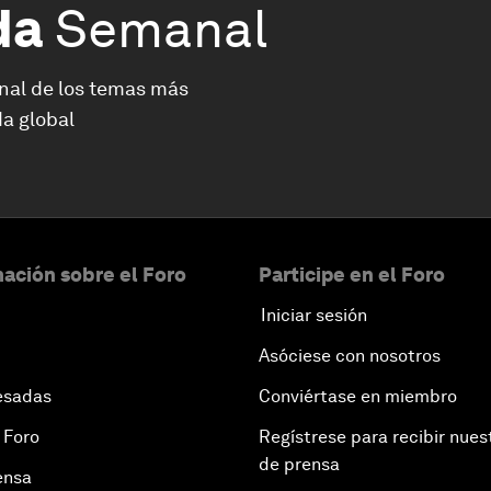
da
Semanal
nal de los temas más
a global
ación sobre el Foro
Participe en el Foro
Iniciar sesión
Asóciese con nosotros
esadas
Conviértase en miembro
 Foro
Regístrese para recibir nues
de prensa
ensa