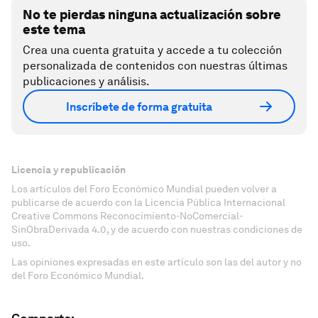
No te pierdas ninguna actualización sobre
este tema
Crea una cuenta gratuita y accede a tu colección
personalizada de contenidos con nuestras últimas
publicaciones y análisis.
Inscríbete de forma gratuita
Licencia y republicación
Los artículos del Foro Económico Mundial pueden volver a
publicarse de acuerdo con la Licencia Pública Internacional
Creative Commons Reconocimiento-NoComercial-
SinObraDerivada 4.0, y de acuerdo con nuestras condiciones de
uso.
Las opiniones expresadas en este artículo son las del autor y no
del Foro Económico Mundial.