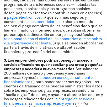
mundial, cada vez más Gobiernos están moviendo sus
programas de transferencias sociales —incluidas las
pensiones, la asistencia y los programas sociales—
desde pagos en efectivo (o contribuciones en especies)
a
pagos electrónicos
, (i) que son más seguros y
convenientes.
Los beneficiarios
(i) ahora a menudo
reciben el pago completo de los beneficios dado que se
han eliminado los intermediarios, que solían obtener un
porcentaje del dinero. Sin embargo, hay obstáculos
relacionados con el nivel de los honorarios que se cobra
y la experiencia del cliente
, (i) que se pueden abordar en
parte a través de iniciativas de alfabetización
financiera y protección del consumidor.
3. Los emprendedores podrían conseguir acceso a
servicios financieros que necesitan para crear pequeñas
empresas y acceder a nuevos mercados.
Actualmente
200 millones de micro y pequeñas y medianas
empresas (pymes)
no pueden conseguir suficiente
financiamiento
(i) para hacer crecer sus negocios. Las
cuentas de transacciones pueden suministrar los datos
sobre los empresarios y las empresas, creando una
“huella digital” de estos, y ayudar a abordar los costos y
los riesgos relacionados con
la entrega de servicios
financieros a las microempresas y pymes
. (i) Por