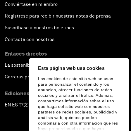
Conviértase en miembro
Regístrese para recibir nuestras notas de prensa
Suscríbase a nuestros boletines
Contacte con nosotros
Enlaces directos
La sostenibilidad en el Foro
Esta página web usa cookies
Carreras profesionales
Las cookies de este sitio web se usan
para personalizar el contenido y los
anuncios, ofrecer funciones de redes
Ediciones en otros idiomas
sociales y analizar el tráfico. Además,
compartimos información sobre el uso
EN
ES
中文
日本語
▪
▪
▪
que haga del sitio web con nuestros
partners de redes sociales, publicidad y
análisis web, quienes pueden
combinarla con otra información que les
haya proporcionado o que hayan