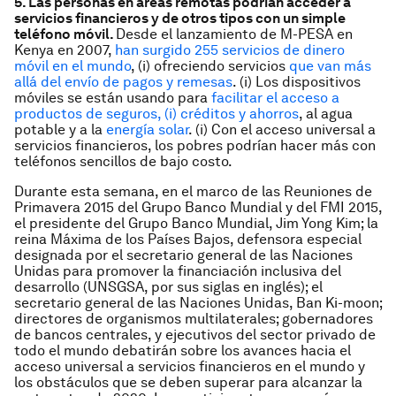
5. Las personas en áreas remotas podrían acceder a
servicios financieros y de otros tipos con un simple
teléfono móvil.
Desde el lanzamiento de M-PESA en
Kenya en 2007,
han surgido 255 servicios de dinero
móvil en el mundo
, (i) ofreciendo servicios
que van más
allá del envío de pagos y remesas
. (i) Los dispositivos
móviles se están usando para
facilitar el acceso a
productos de seguros, (i) créditos y ahorros
, al agua
potable y a la
energía solar
. (i) Con el acceso universal a
servicios financieros, los pobres podrían hacer más con
teléfonos sencillos de bajo costo.
Durante esta semana, en el marco de las Reuniones de
Primavera 2015 del Grupo Banco Mundial y del FMI 2015,
el presidente del Grupo Banco Mundial, Jim Yong Kim; la
reina Máxima de los Países Bajos, defensora especial
designada por el secretario general de las Naciones
Unidas para promover la financiación inclusiva del
desarrollo (UNSGSA, por sus siglas en inglés); el
secretario general de las Naciones Unidas, Ban Ki-moon;
directores de organismos multilaterales; gobernadores
de bancos centrales, y ejecutivos del sector privado de
todo el mundo debatirán sobre los avances hacia el
acceso universal a servicios financieros en el mundo y
los obstáculos que se deben superar para alcanzar la