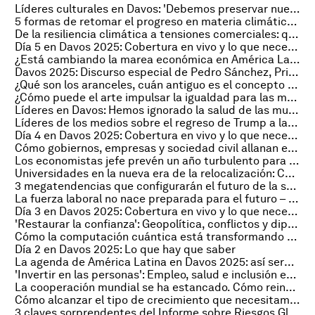
Líderes culturales en Davos: 'Debemos preservar nuestra humanidad en la era digital'
5 formas de retomar el progreso en materia climática, según los expertos de Davos
De la resiliencia climática a tensiones comerciales: qué dijeron los líderes de América Latina en Davos
Día 5 en Davos 2025: Cobertura en vivo y lo que necesitas saber
¿Está cambiando la marea económica en América Latina?
Davos 2025: Discurso especial de Pedro Sánchez, Primer Ministro de España
¿Qué son los aranceles, cuán antiguo es el concepto y para qué sirven hoy en día?
¿Cómo puede el arte impulsar la igualdad para las mujeres? La opinión de dos precursoras
Líderes en Davos: Hemos ignorado la salud de las mujeres demasiado tiempo
Líderes de los medios sobre el regreso de Trump a la Casa Blanca
Día 4 en Davos 2025: Cobertura en vivo y lo que necesitas saber
Cómo gobiernos, empresas y sociedad civil allanan el camino hacia la COP30 en América Latina
Los economistas jefe prevén un año turbulento para la economía global
Universidades en la nueva era de la relocalización: Cómo impulsar la innovación en el Sur Global
3 megatendencias que configurarán el futuro de la salud
La fuerza laboral no nace preparada para el futuro – hay que invertir en las personas
Día 3 en Davos 2025: Cobertura en vivo y lo que necesitas saber
'Restaurar la confianza': Geopolítica, conflictos y diplomacia en Davos 2025
Cómo la computación cuántica está transformando el desarrollo de medicamentos
Día 2 en Davos 2025: Lo que hay que saber
La agenda de América Latina en Davos 2025: así será la participación de la región
'Invertir en las personas': Empleo, salud e inclusión en Davos 2025
La cooperación mundial se ha estancado. Cómo reinventarla para una nueva era
Cómo alcanzar el tipo de crecimiento que necesitamos
3 claves sorprendentes del Informe sobre Riesgos Globales 2025