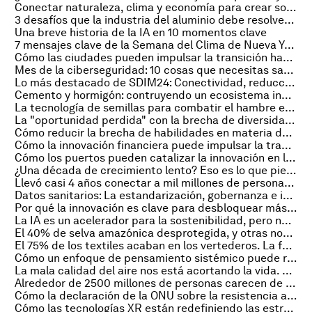
Conectar naturaleza, clima y economía para crear soluciones globales de sostenibilidad
3 desafíos que la industria del aluminio debe resolver para descarbonizarse más rápido
Una breve historia de la IA en 10 momentos clave
7 mensajes clave de la Semana del Clima de Nueva York 2024
Cómo las ciudades pueden impulsar la transición hacia el vehículo eléctrico
Mes de la ciberseguridad: 10 cosas que necesitas saber en 2024
Lo más destacado de SDIM24: Conectividad, reducción de la brecha y algunas estadísticas sorprendentes
Cemento y hormigón: contruyendo un ecosistema innovador basado en clústeres industriales
La tecnología de semillas para combatir el hambre está en el horizonte, pero ¿llegará a los agricultores que más la necesitan?
La "oportunidad perdida" con la brecha de diversidad lingüística de la IA
Cómo reducir la brecha de habilidades en materia de sostenibilidad en las cadenas de valor mundiales
Cómo la innovación financiera puede impulsar la transformación sostenible de la industria de alimentos
Cómo los puertos pueden catalizar la innovación en la economía azul
¿Una década de crecimiento lento? Eso es lo que piensa el economista jefe del Banco Mundial sobre las perspectivas económicas
Llevó casi 4 años conectar a mil millones de personas a servicios digitales vitales. ¿Cómo seguir avanzando en la era de la IA?
Datos sanitarios: La estandarización, gobernanza e intercambio pueden reducir la mortalidad global
Por qué la innovación es clave para desbloquear más inversión en capital natural
La IA es un acelerador para la sostenibilidad, pero no es una bala de plata
El 40% de selva amazónica desprotegida, y otras noticias sobre naturaleza y clima que debes leer
El 75% de los textiles acaban en los vertederos. La facilitación del comercio y la economía circular son la solución
Cómo un enfoque de pensamiento sistémico puede reimaginar la movilidad urbana
La mala calidad del aire nos está acortando la vida. Compartir los datos ayuda a cambiar eso
Alrededor de 2500 millones de personas carecen de acceso a Internet: Cómo la conectividad puede liberar su potencial
Cómo la declaración de la ONU sobre la resistencia a los antimicrobianos podría llevar al mundo en la dirección correcta
Cómo las tecnologías XR están redefiniendo las estrategias empresariales y climáticas