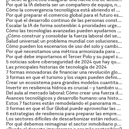
Por qué la IA debería ser un compañero de equipo, no una herramienta, para construir un futuro mejor
Cómo la convergencia tecnológica está abriendo el paso a la quinta revolución industrial
Por qué preparar el comercio global para el futuro es clave para un crecimiento sostenido
Por qué el desarrollo continuo de las personas construye una fuerza laboral resiliente
Escalar la IA de forma sostenible: 4 prioridades urgentes
Cómo las tecnologías avanzadas pueden ayudarnos a combatir la contaminación por plásticos
¿Cómo construir y consolidar la fuerza laboral del sector manufacturero del futuro?
Salud universal: un problema mundial con soluciones locales
Cómo pueden los escenarios de uso del solo y cambio climático ayudar a proteger la biodiversidad
Por qué necesitamos una métrica armonizada para medir la pérdida de naturaleza
Por qué debe importarnos el Tercer Polo y su papel crucial como recurso hídrico global
5 noticias sobre ciberseguridad de 2024 que hay que leer
Las principales historias de tecnología de 2024
7 formas innovadoras de financiar una revolución global de nuevas habilidades
3 formas en que el turismo y los viajes pueden definir el futuro de la conectividad global
Crear un ecosistema para grandes modelos cuantitativos de IA requiere colaboración. He aquí por qué
Invertir en resiliencia hídrica es crucial – y también una oportunidad por explotar
Del aula al mercado laboral: Cómo crear una fuerza de trabajo preparada para el futuro
Avances tecnológicos y desarrollo humano: una historia de dos mundos
Estos 7 factores están remodelando el panorama manufacturero mundial
3 formas en que el Sur Global puede aprovechar las cadenas de suministro de energía limpia
6 estrategias de resiliencia para preparar las empresas para un futuro disruptivo
Los sectores difíciles de descarbonizar están reduciendo sus emisiones; así es como pueden acelerar el progreso
Por qué debemos reimaginar el sector inmobiliario para construir un futuro mejor