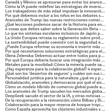
Canadá y México se apresuran para evitar los aranceles de Trump, y otras noticias sobre comercio global
Cómo la IA puede redefinir las estrategias de inversión y crear valor para las firmas financieras
Los trabajadores de más edad impulsan la innovación de la fuerza laboral en una economía digital. Así es como
Por qué debemos incluir a los niños en los debates sobre IA
Aranceles de Trump: las nuevas restricciones comerciales de EE. UU. en gráficos
¿Qué lecciones podemos sacar de la Historia para entender los Estados Unidos en 2025? 3 expertos opinan
4 cosas que debes saber sobre la Generación Beta – y cómo podría afectar a la economía global
Lo que los sistemas escolares inclusivos de Japón pueden enseñarnos sobre la resiliencia
La Unión Europea retrasa su reglamento sobre productos libres de deforestación, pero el cambio puede empezar hoy
La sostenibilidad puede coexistir con la seguridad energética, dicen los líderes del sector en Davos 2025
¿Puede Europa reformar su economía e invertir más en defensa?
Por qué necesitamos soluciones estratégicas para el desplazamiento interno
Olena Zelenska: Debemos actuar entre todos para proteger la seguridad de los niños
Por qué Europa debería buscar una integración más estrecha en un mundo cada vez más fragmentado
Metales para la movilidad: Cómo la minería puede satisfacer la demanda de vehículos eléctricos y apoyar la transición energética
¿Hay esperanza para la colaboración global? 4 expertos opinan
¿Qué son los 'desiertos de seguros' y cuáles son sus implicaciones para las empresas y las personas?
Personalidad jurídica para la naturaleza: ¿qué es y por qué se le debería otorgar?
Globalización, aranceles y democracia: por qué el aislacionismo no es la respuesta, según el economista Dani Rodrik
Cómo un modelo híbrido de comercio global puede ayudar a sortear un mundo fragmentado
Los aranceles de Trump sacuden los mercados globales, y otras noticias económicas
DeepSeek sacude el sector de la IA, y otras noticias sobre tecnología digital
De la recuperación a la reinvención: cómo Bilbao y Bizkaia cambiaron su estrategia
Colaboración para la mayor reserva de bosque tropical del mundo
Como España aprovecha los clústeres industriales y lidera la transición energética en Europa