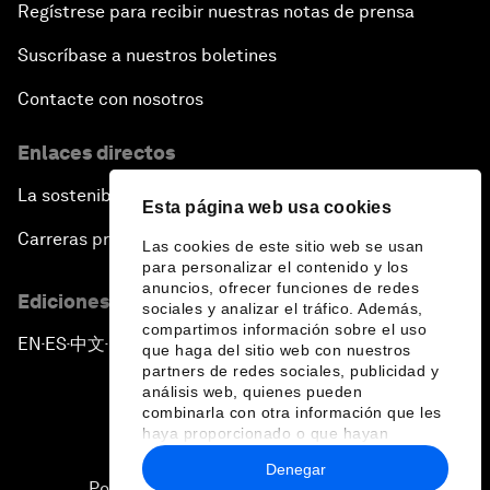
Regístrese para recibir nuestras notas de prensa
Suscríbase a nuestros boletines
Contacte con nosotros
Enlaces directos
La sostenibilidad en el Foro
Esta página web usa cookies
Carreras profesionales
Las cookies de este sitio web se usan
para personalizar el contenido y los
anuncios, ofrecer funciones de redes
Ediciones en otros idiomas
sociales y analizar el tráfico. Además,
compartimos información sobre el uso
EN
ES
中文
日本語
▪
▪
▪
que haga del sitio web con nuestros
partners de redes sociales, publicidad y
análisis web, quienes pueden
combinarla con otra información que les
haya proporcionado o que hayan
recopilado a partir del uso que haya
Denegar
hecho de sus servicios.
Política de privacidad y normas de uso