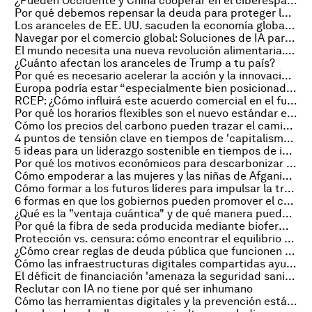
¿Pueden Occidente y China cooperar en el ciberespacio?
Por qué debemos repensar la deuda para proteger la educación y desbloquear el desarrollo a largo plazo
Los aranceles de EE. UU. sacuden la economía global, y otras noticias económicas clave
Navegar por el comercio global: Soluciones de IA para la turbulencia arancelaria
El mundo necesita una nueva revolución alimentaria. Así es cómo podemos empoderar a los agricultores
¿Cuánto afectan los aranceles de Trump a tu país?
Por qué es necesario acelerar la acción y la innovación en salud materna
Europa podría estar “especialmente bien posicionada” para manejar una guerra arancelaria
RCEP: ¿Cómo influirá este acuerdo comercial en el futuro del multilateralismo?
Por qué los horarios flexibles son el nuevo estándar en los trabajos por horas
Cómo los precios del carbono pueden trazar el camino hacia un transporte neto cero
4 puntos de tensión clave en tiempos de 'capitalismo con esteroides'
5 ideas para un liderazgo sostenible en tiempos de inestabilidad y cambio
Por qué los motivos económicos para descarbonizar el sector inmobiliario pesan más que los políticos
Cómo empoderar a las mujeres y las niñas de Afganistán para liderar el cambio
Cómo formar a los futuros líderes para impulsar la transformación digital de la manufactura
6 formas en que los gobiernos pueden promover el comercio Indígena
¿Qué es la "ventaja cuántica" y de qué manera puede beneficiar a las empresas?
Por qué la fibra de seda producida mediante biofermentación podría revolucionar la industria textil
Protección vs. censura: cómo encontrar el equilibrio al frenar la desinformación en línea
¿Cómo crear reglas de deuda pública que funcionen en la vida real?
Cómo las infraestructuras digitales compartidas ayudan a los países en desarrollo a alcanzar sus objetivos tecnológicos
El déficit de financiación 'amenaza la seguridad sanitaria mundial', y otras noticias sobre salud
Reclutar con IA no tiene por qué ser inhumano
Cómo las herramientas digitales y la prevención están mejorando los sistemas de salud en todo el mundo