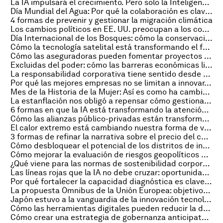
La IA impulsará el crecimiento. Pero solo la Inteligencia Auténtica puede empoderar al mundo
Día Mundial del Agua: Por qué la colaboración es clave para resolver la crisis mundial del agua
4 formas de prevenir y gestionar la migración climática
Los cambios políticos en EE. UU. preocupan a los consumidores, y otras noticias económicas clave
Día Internacional de los Bosques: cómo la conservación y restauración contribuyen con la seguridad alimentaria
Cómo la tecnología satelital está transformando el futuro de la seguridad vial
Cómo las aseguradoras pueden fomentar proyectos de energía baja en carbono
Excluidas del poder: cómo las barreras económicas limitan a las mujeres en la política
La responsabilidad corporativa tiene sentido desde el punto de vista financiero. He aquí por qué
Por qué las mejores empresas no se limitan a innovar, sino que reinventan su forma de gestión
Mes de la Historia de la Mujer: Así es como ha cambiado la vida de las niñas en los últimos 30 años
La estanflación nos obligó a repensar cómo gestionamos las economías. ¿Volverá?
6 formas en que la IA está transformando la atención de salud
Cómo las alianzas público-privadas están transformando oportunidades para las mujeres emprendedoras
El calor extremo está cambiando nuestra forma de vivir. Así es como
3 formas de refinar la narrativa sobre el precio del carbono – y 4 críticas que superar
Cómo desbloquear el potencial de los distritos de innovación
Cómo mejorar la evaluación de riesgos geopolíticos utilizando esta estrategia combinada
¿Qué viene para las normas de sostenibilidad corporativa en la UE?
Las líneas rojas que la IA no debe cruzar: oportunidades y desafíos de establecer límites
Por qué fortalecer la capacidad diagnóstica es clave para lograr la equidad de género
La propuesta Ómnibus de la Unión Europea: objetivos y perspectivas futuras
Japón estuvo a la vanguardia de la innovación tecnológica. Así es como puede recuperar su posición global
Cómo las herramientas digitales pueden reducir la desigualdad sanitaria en países de ingreso mediano bajo
Cómo crear una estrategia de gobernanza anticipatoria para un mundo con más riesgos