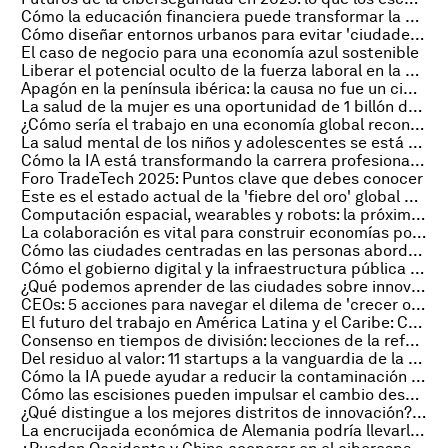
Cómo la educación financiera puede transformar la confianza y el bienestar de los empleados
Cómo diseñar entornos urbanos para evitar 'ciudades ansiosas' y mejorar el bienestar mental
El caso de negocio para una economía azul sostenible
Liberar el potencial oculto de la fuerza laboral en la economía de la longevidad
Apagón en la península ibérica: la causa no fue un ciberataque, pero la amenaza a las redes eléctricas es real. He aquí por qué
La salud de la mujer es una oportunidad de 1 billón de dólares que exige una mayor inversión
¿Cómo sería el trabajo en una economía global reconfigurada?
La salud mental de los niños y adolescentes se está deteriorando: ¿qué podemos hacer?
Cómo la IA está transformando la carrera profesional y otras tendencias sobre empleo y habilidades
Foro TradeTech 2025: Puntos clave que debes conocer
Este es el estado actual de la 'fiebre del oro' global de los centros de datos
Computación espacial, wearables y robots: la próxima frontera de la IA
La colaboración es vital para construir economías positivas para la naturaleza – y Chile lidera el camino
Cómo las ciudades centradas en las personas abordan la pobreza multidimensional en América Latina
Cómo el gobierno digital y la infraestructura pública digital impulsan el desarrollo en Brasil
¿Qué podemos aprender de las ciudades sobre innovación en agua?
CEOs: 5 acciones para navegar el dilema de 'crecer o desaparecer'
El futuro del trabajo en América Latina y el Caribe: Cerrar la brecha de habilidades digitales para atender a una demanda en evolución
Consenso en tiempos de división: lecciones de la reforma de pensiones de Chile
Del residuo al valor: 11 startups a la vanguardia de la captura y utilización de carbono
Cómo la IA puede ayudar a reducir la contaminación del aire urbano
Cómo las escisiones pueden impulsar el cambio desde dentro en el tercer sector
¿Qué distingue a los mejores distritos de innovación? Lecciones de Detroit a Diriyah
La encrucijada económica de Alemania podría llevarla a prosperar en la 'era de la reindustrialización'