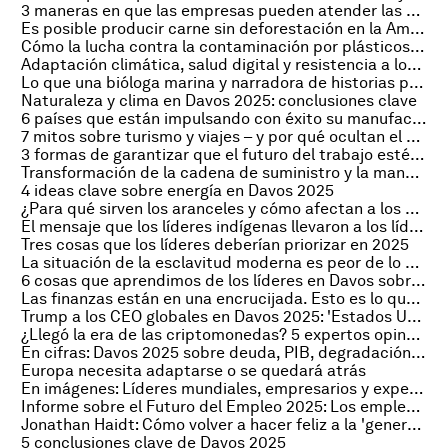
3 maneras en que las empresas pueden atender las necesidades de las mujeres y promover el progreso
Es posible producir carne sin deforestación en la Amazonía: así es como las empresas pueden contribuir
Cómo la lucha contra la contaminación por plásticos puede proteger la biodiversidad
Adaptación climática, salud digital y resistencia a los antimicrobianos: los temas de salud destacados en mi semana en Davos
Lo que una bióloga marina y narradora de historias puede enseñarnos sobre la salud de los océanos
Naturaleza y clima en Davos 2025: conclusiones clave
6 países que están impulsando con éxito su manufactura – y lo que están haciendo bien
7 mitos sobre turismo y viajes – y por qué ocultan el potencial de desarrollo sostenible del sector
3 formas de garantizar que el futuro del trabajo esté al alcance de la Generación Z
Transformación de la cadena de suministro y la manufactura: Claves de Davos 2025
4 ideas clave sobre energía en Davos 2025
¿Para qué sirven los aranceles y cómo afectan a los países?
El mensaje que los líderes indígenas llevaron a los líderes mundiales en Davos 2025
Tres cosas que los líderes deberían priorizar en 2025
La situación de la esclavitud moderna es peor de lo que crees
6 cosas que aprendimos de los líderes en Davos sobre el futuro del trabajo
Las finanzas están en una encrucijada. Esto es lo que aprendí en Davos 2025
Trump a los CEO globales en Davos 2025: 'Estados Unidos está abierto a los negocios'
¿Llegó la era de las criptomonedas? 5 expertos opinan sobre el futuro de las finanzas digitales
En cifras: Davos 2025 sobre deuda, PIB, degradación del planeta, vida útil de la IA y mujeres en el gobierno
Europa necesita adaptarse o se quedará atrás
En imágenes: Líderes mundiales, empresarios y expertos se reúnen en Davos 2025
Informe sobre el Futuro del Empleo 2025: Los empleos del futuro y las habilidades necesarias para conseguirlos
Jonathan Haidt: Cómo volver a hacer feliz a la 'generación ansiosa'
5 conclusiones clave de Davos 2025