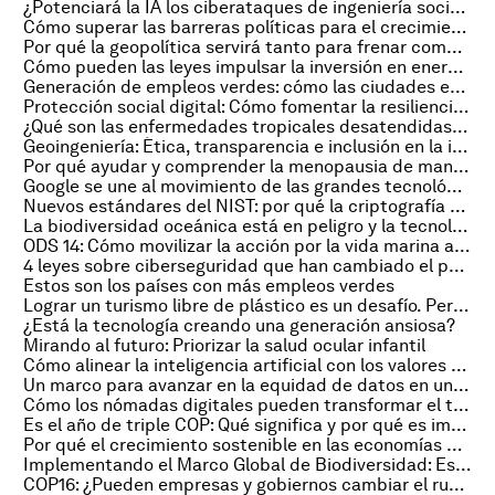
¿Potenciará la IA los ciberataques de ingeniería social?
Cómo superar las barreras políticas para el crecimiento del sector energético
Por qué la geopolítica servirá tanto para frenar como para impulsar la transición energética
Cómo pueden las leyes impulsar la inversión en energía renovable en África
Generación de empleos verdes: cómo las ciudades están marcando el camino
Protección social digital: Cómo fomentar la resiliencia y la equidad en las comunidades
¿Qué son las enfermedades tropicales desatendidas y qué estamos haciendo al respecto?
Geoingeniería: Ética, transparencia e inclusión en la investigación sobre intervenciones climáticas
Por qué ayudar y comprender la menopausia de manera eficaz mejora el bienestar de la mujer
Google se une al movimiento de las grandes tecnológicas hacia la energía nuclear, y otras noticias sobre energía
Nuevos estándares del NIST: por qué la criptografía cuántica podría haber alcanzado su madurez
La biodiversidad oceánica está en peligro y la tecnología puede ayudar a salvarla
ODS 14: Cómo movilizar la acción por la vida marina antes de la Conferencia sobre el Océano 2025
4 leyes sobre ciberseguridad que han cambiado el panorama global en 2024
Estos son los países con más empleos verdes
Lograr un turismo libre de plástico es un desafío. Pero merece la pena
¿Está la tecnología creando una generación ansiosa?
Mirando al futuro: Priorizar la salud ocular infantil
Cómo alinear la inteligencia artificial con los valores humanos
Un marco para avanzar en la equidad de datos en un mundo digital
Cómo los nómadas digitales pueden transformar el turismo y la economía de los pequeños Estados Insulares en desarrollo
Es el año de triple COP: Qué significa y por qué es importante para los líderes empresariales
Por qué el crecimiento sostenible en las economías emergentes depende del sector informal
Implementando el Marco Global de Biodiversidad: Esto es lo que está en juego en la COP16
COP16: ¿Pueden empresas y gobiernos cambiar el rumbo de la pérdida de naturaleza?