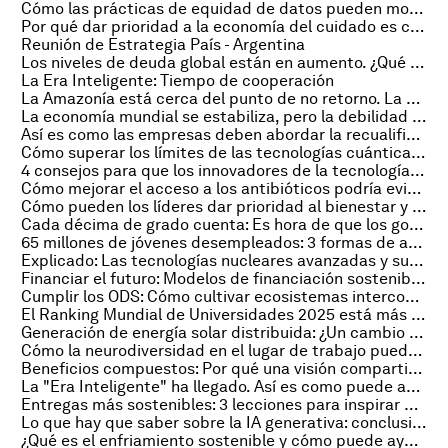
Cómo las prácticas de equidad de datos pueden moldear el futuro de la planificación urbana
Por qué dar prioridad a la economía del cuidado es clave para el crecimiento y el bienestar
Reunión de Estrategia País - Argentina
Los niveles de deuda global están en aumento. ¿Qué tan preocupados deberíamos estar?
La Era Inteligente: Tiempo de cooperación
La Amazonía está cerca del punto de no retorno. La COP16 es una oportunidad crucial para actuar
La economía mundial se estabiliza, pero la debilidad persiste: las perspectivas económicas, según los economistas jefe
Así es como las empresas deben abordar la recualificación para la IA
Cómo superar los límites de las tecnologías cuánticas para equilibrar la cooperación global con la soberanía nacional
4 consejos para que los innovadores de la tecnología mejoren su relación con los inversores
Cómo mejorar el acceso a los antibióticos podría evitar 50 millones de muertes
Cómo pueden los líderes dar prioridad al bienestar y la salud mental en el lugar de trabajo
Cada décima de grado cuenta: Es hora de que los gobiernos y las empresas dupliquen la acción por el clima
65 millones de jóvenes desempleados: 3 formas de abordar la crisis de desempleo y construir una fuerza laboral resiliente
Explicado: Las tecnologías nucleares avanzadas y su papel en la transición energética
Financiar el futuro: Modelos de financiación sostenibles para contribuir a la lucha contra la resistencia a los antimicrobianos
Cumplir los ODS: Cómo cultivar ecosistemas interconectados puede ayudarnos a recuperar el rumbo
El Ranking Mundial de Universidades 2025 está más internacional - y el Sur Global avanza
Generación de energía solar distribuida: ¿Un cambio de juego para las economías emergentes?
Cómo la neurodiversidad en el lugar de trabajo puede impulsar el éxito empresarial
Beneficios compuestos: Por qué una visión compartida es clave para una industria química más sostenible
La "Era Inteligente" ha llegado. Así es como puede acelerar el progreso de los ODS
Entregas más sostenibles: 3 lecciones para inspirar a las ciudades del Sur Global
Lo que hay que saber sobre la IA generativa: conclusiones del Foro Económico Mundial
¿Qué es el enfriamiento sostenible y cómo puede ayudar a enfrentar la crisis climática?