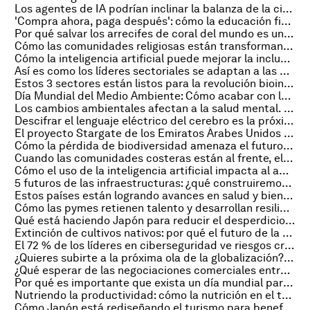
Los agentes de IA podrían inclinar la balanza de la ciberseguridad hacia la defensa
'Compra ahora, paga después': cómo la educación financiera puede romper el ciclo de endeudamiento
Por qué salvar los arrecifes de coral del mundo es una responsabilidad generacional
Cómo las comunidades religiosas están transformando la financiación oceánica
Cómo la inteligencia artificial puede mejorar la inclusión digital y combatir la desigualdad
Así es como los líderes sectoriales se adaptan a las disrupciones globales – de la IA a las cadenas de suministro
Estos 3 sectores están listos para la revolución bioindustrial
Día Mundial del Medio Ambiente: Cómo acabar con la contaminación por plásticos
Los cambios ambientales afectan a la salud mental. Estos 5 proyectos están abordando el problema
Descifrar el lenguaje eléctrico del cerebro es la próxima frontera en medicina de precisión
El proyecto Stargate de los Emiratos Árabes Unidos muestra cómo integrar IA e infraestructura nacional
Cómo la pérdida de biodiversidad amenaza el futuro económico de los países subtropicales
Cuando las comunidades costeras están al frente, el océano nos recompensa
Cómo el uso de la inteligencia artificial impacta al ambiente y qué puedes hacer al respecto
5 futuros de las infraestructuras: ¿qué construiremos en 2100?
Estos países están logrando avances en salud y bienestar de las mujeres
Cómo las pymes retienen talento y desarrollan resiliencia en Japón
Qué está haciendo Japón para reducir el desperdicio de alimentos en los hogares
Extinción de cultivos nativos: por qué el futuro de la alimentación depende de la biodiversidad
El 72 % de los líderes en ciberseguridad ve riesgos crecientes. Así responden gobiernos y empresas
¿Quieres subirte a la próxima ola de la globalización? Mirá hacia potencias emergentes como Hefei
¿Qué esperar de las negociaciones comerciales entre Estados Unidos y China?
Por qué es importante que exista un día mundial para la eliminación del cáncer de cuello uterino
Nutriendo la productividad: cómo la nutrición en el trabajo beneficia a las empresas y a las sociedades
Cómo Japón está rediseñando el turismo para beneficiar a las comunidades locales