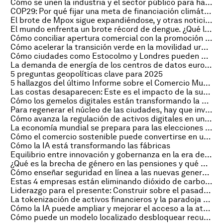
Cómo se unen la industria y el sector público para hacer frente a la ciberdelincuencia
COP29: Por qué fijar una meta de financiación climática de 1 billón de dólares para la acción global
El brote de Mpox sigue expandiéndose, y otras noticias de salud
El mundo enfrenta un brote récord de dengue. ¿Qué lo causa y cómo se puede detener?
Cómo conciliar apertura comercial con la promoción de valores
Cómo acelerar la transición verde en la movilidad urbana
Cómo ciudades como Estocolmo y Londres pueden mejorar la regulación de los e-scooters
La demanda de energía de los centros de datos europeos y otras noticias tecnológicas que debes conocer
5 preguntas geopolíticas clave para 2025
5 hallazgos del último Informe sobre el Comercio Mundial y sus perspectivas sobre la inclusión en el comercio
Las costas desaparecen: Este es el impacto de la subida del nivel del mar en Guinea-Bissau
Cómo los gemelos digitales están transformando la gestión del agua
Para regenerar el núcleo de las ciudades, hay que involucrar a las comunidades locales
Cómo avanza la regulación de activos digitales en un mundo marcado por incertidumbres
La economía mundial se prepara para las elecciones en Estados Unidos, y otras noticias financieras
Cómo el comercio sostenible puede convertirse en una oportunidad para Indonesia
Cómo la IA está transformando las fábricas
Equilibrio entre innovación y gobernanza en la era de la IA
¿Qué es la brecha de género en las pensiones y qué podemos hacer al respecto?
Cómo enseñar seguridad en línea a las nuevas generaciones
Estas 4 empresas están eliminando dióxido de carbono del océano
Liderazgo para el presente: Construir sobre el pasado para crear un futuro mejor
La tokenización de activos financieros y la paradoja de la programabilidad
Cómo la IA puede ampliar y mejorar el acceso a la atención en salud mental
Cómo puede un modelo localizado desbloquear recursos para la rehabilitación de viviendas