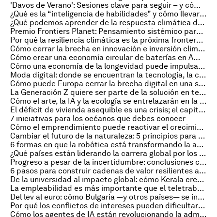
'Davos de Verano': Sesiones clave para seguir – y cómo hacerlo en línea
¿Qué es la “inteligencia de habilidades” y cómo llevará a la resiliencia económica?
¿Qué podemos aprender de la respuesta climática de África?
Premio Frontiers Planet: Pensamiento sistémico para un futuro sostenible
Por qué la resiliencia climática es la próxima frontera de la innovación en salud
Cómo cerrar la brecha en innovación e inversión climática en América Latina
Cómo crear una economía circular de baterías en América Latina y más allá
Cómo una economía de la longevidad puede impulsar el crecimiento para todas las generaciones
Moda digital: donde se encuentran la tecnología, la cultura y la creatividad
Cómo puede Europa cerrar la brecha digital en una sociedad que envejece
La Generación Z quiere ser parte de la solución en temas de salud mental
Cómo el arte, la IA y la ecología se entrelazarán en la Reunión Anual de los Nuevos Campeones 2025
El déficit de vivienda asequible es una crisis; el capital privado debe ayudar
7 iniciativas para los océanos que debes conocer
Cómo el emprendimiento puede reactivar el crecimiento de una economía global estancada
Cambiar el futuro de la naturaleza: 5 principios para transformar la narrativa
6 formas en que la robótica está transformando la atención médica
¿Qué países están liderando la carrera global por los vehículos autónomos?
Progreso a pesar de la incertidumbre: conclusiones clave del Informe Global sobre la Brecha de Género 2025
6 pasos para construir cadenas de valor resilientes al clima mediante colaboración y tecnología
De la universidad al impacto global: cómo Kerala creó un ecosistema inclusivo para startups
La empleabilidad es más importante que el teletrabajo en las prioridades del talento
Del lev al euro: cómo Bulgaria —y otros países— se incorporan a la eurozona
Por qué los conflictos de intereses pueden dificultar la inversión en naturaleza
Cómo los agentes de IA están revolucionando la administración empresarial