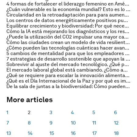
4 formas de fortalecer el liderazgo femenino en América Latina
¿Cuán vulnerable es la economía mundial? Esto es lo que dicen los principales economistas
Circularidad en la retroadaptación para para aumentar la eficiencia energética: Por qué es hora de actuar
Los centros de datos energéticamente positivos pueden liberar el potencial de la IA y transformar comunidades
Equilibrar crecimiento y biodiversidad: Por qué necesitamos coherencia política en las soluciones basadas en la naturaleza
Cómo la IA está mejorando los diagnósticos y los resultados terapéuticos, transformando la asistencia médica
¿Puede la utilización del CO2 impulsar una mayor captura de carbono?
Cómo las ciudades crean un modelo de vida resiliente y con cero emisiones netas
¿Cómo pueden las tecnologías cuánticas hacer avanzar la agenda de la sostenibilidad?
5 cambios de mentalidad para que los empleadores aborden la obesidad y el bienestar en el lugar de trabajo
7 estrategias de desarrollo sostenible que apoyan la transición hacia una economía positiva para la naturaleza
Sobrevivir al ajuste del mercado tecnológico. ¿Qué pueden aprender de Europa los inversores de capital de riesgo de todo el mundo?
El mercado laboral global está cambiando. ¿Cómo aprovechar las oportunidades de la transición?
¿Qué se requiere para escalar la innovación alimentaria?
¿Qué es el Día Internacional de la Paz y por qué es importante?
De la sala de juntas a la biodiversidad: Cómo pueden los directivos promover un mundo positivo para la naturaleza
More articles
1
2
3
4
5
6
7
8
9
10
11
12
13
14
15
16
17
18