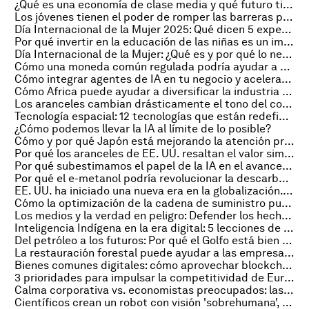
¿Qué es una economía de clase media y qué futuro tiene?
Los jóvenes tienen el poder de romper las barreras para el empoderamiento de las mujeres
Día Internacional de la Mujer 2025: Qué dicen 5 expertas sobre cómo maximizar la salud y los derechos de las mujeres
Por qué invertir en la educación de las niñas es un imperativo tanto moral como económico
Día Internacional de la Mujer: ¿Qué es y por qué lo necesitamos?
Cómo una moneda común regulada podría ayudar a África Occidental a alcanzar la neutralidad de carbono
Cómo integrar agentes de IA en tu negocio y acelerar la generación de valor
Cómo África puede ayudar a diversificar la industria global de semiconductores
Los aranceles cambian drásticamente el tono del comercio global, y otras noticias económicas
Tecnología espacial: 12 tecnologías que están redefiniendo nuestro futuro en el cosmos
¿Cómo podemos llevar la IA al límite de lo posible?
Cómo y por qué Japón está mejorando la atención prenatal y en el posparto
Por qué los aranceles de EE. UU. resaltan el valor simbólico del acero para la identidad nacional
Por qué subestimamos el papel de la IA en el avance de la sostenibilidad
Por qué el e-metanol podría revolucionar la descarbonización del transporte marítimo y la industria química
EE. UU. ha iniciado una nueva era en la globalización. ¿Cómo se están adaptando las empresas?
Cómo la optimización de la cadena de suministro puede impulsar la agricultura vertical
Los medios y la verdad en peligro: Defender los hechos en la Era Inteligente
Inteligencia Indígena en la era digital: 5 lecciones de Davos
Del petróleo a los futuros: Por qué el Golfo está bien posicionado para jugar un papel clave en la toma de decisiones globales
La restauración forestal puede ayudar a las empresas a alcanzar sus objetivos de clima y biodiversidad
Bienes comunes digitales: cómo aprovechar blockchain para una mejor gobernanza
3 prioridades para impulsar la competitividad de Europa en un mundo cambiante
Calma corporativa vs. economistas preocupados: las opiniones sobre geopolítica están divididas
Científicos crean un robot con visión 'sobrehumana', y otras noticias sobre tecnología que debes leer