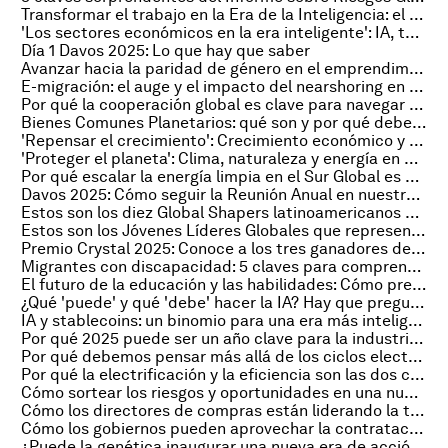
Transformar el trabajo en la Era de la Inteligencia: el camino hacia una fuerza laboral preparada para el futuro
'Los sectores económicos en la era inteligente': IA, tecnología y la "Era Inteligente" en Davos 2025
Día 1 Davos 2025: Lo que hay que saber
Avanzar hacia la paridad de género en el emprendimiento: Estrategias para un futuro más equitativo
E-migración: el auge y el impacto del nearshoring en el talento global
Por qué la cooperación global es clave para navegar por aguas económicas turbulentas
Bienes Comunes Planetarios: qué son y por qué deberían importarle a las empresas
'Repensar el crecimiento': Crecimiento económico y finanzas en Davos 2025
'Proteger el planeta': Clima, naturaleza y energía en Davos 2025
Por qué escalar la energía limpia en el Sur Global es un acto de equilibrio en tres frentes
Davos 2025: Cómo seguir la Reunión Anual en nuestros canales digitales
Estos son los diez Global Shapers latinoamericanos que participarán en Davos 2025
Estos son los Jóvenes Líderes Globales que representarán a América Latina en Davos 2025
Premio Crystal 2025: Conoce a los tres ganadores de este año
Migrantes con discapacidad: 5 claves para comprender un problema ‘invisible’
El futuro de la educación y las habilidades: Cómo preparar a los alumnos para los retos del mañana
¿Qué 'puede' y qué 'debe' hacer la IA? Hay que preguntar a los clientes
IA y stablecoins: un binomio para una era más inteligente para las finanzas digitales
Por qué 2025 puede ser un año clave para la industria farmacéutica
Por qué debemos pensar más allá de los ciclos electorales para crear sistemas de salud sostenibles
Por qué la electrificación y la eficiencia son las dos claves para alcanzar las emisiones netas cero
Cómo sortear los riesgos y oportunidades en una nueva era de políticas industriales
Cómo los directores de compras están liderando la transición hacia la sostenibilidad
Cómo los gobiernos pueden aprovechar la contratación pública para un futuro más verde
¿Puede la genética inaugurar una nueva era de acción empresarial por la naturaleza?