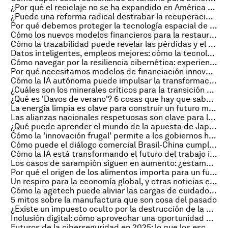
¿Por qué el reciclaje no se ha expandido en América Latina y qué hacer al respecto?
¿Puede una reforma radical destrabar la recuperación económica de Argentina?
Por qué debemos proteger la tecnología espacial de los riesgos cibernéticos
Cómo los nuevos modelos financieros para la restauración forestal crean oportunidades para la naturaleza, las comunidades y los inversores
Cómo la trazabilidad puede revelar las pérdidas y el desperdicio en nuestros sistemas alimentarios
Datos inteligentes, empleos mejores: cómo la tecnología está transformando el mercado laboral
Cómo navegar por la resiliencia cibernética: experiencias de empresas líderes globales
Por qué necesitamos modelos de financiación innovadores ante la caída del gasto sanitario mundial
Cómo la IA autónoma puede impulsar la transformación de la fuerza laboral
¿Cuáles son los minerales críticos para la transición energética – y dónde se pueden encontrar?
¿Qué es 'Davos de verano'? 6 cosas que hay que saber sobre la Reunión Anual de los Nuevos Campeones en China
La energía limpia es clave para construir un futuro más resiliente en tiempos de incertidumbre
Las alianzas nacionales respetuosas son clave para lograr impacto y eficiencia en el desarrollo internacional
¿Qué puede aprender el mundo de la apuesta de Japón por el hidrógeno?
Cómo la 'innovación frugal' permite a los gobiernos hacer más con menos
Cómo puede el diálogo comercial Brasil-China cumplir los objetivos de sostenibilidad
Cómo la IA está transformando el futuro del trabajo informal en el Sur Global
Los casos de sarampión siguen en aumento: ¿estamos ante un punto de inflexión?
Por qué el origen de los alimentos importa para un futuro sostenible
Un respiro para la economía global, y otras noticias económicas importantes
Cómo la agetech puede aliviar las cargas de cuidado y revitalizar la economía de la longevidad
5 mitos sobre la manufactura que son cosa del pasado
¿Existe un impuesto oculto por la destrucción de la naturaleza?
Inclusión digital: cómo aprovechar una oportunidad de 5 billones de dólares para las mujeres emprendedoras
Futuros de la ciberseguridad en 2025: lo que los escenarios acertaron y lo que aprendimos