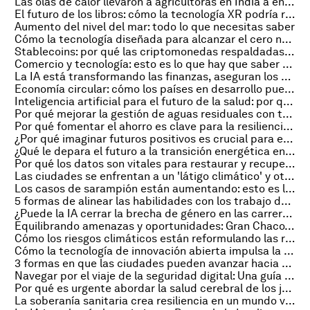
Las olas de calor llevaron a agricultoras en India a encontrar nuevas formas de proteger sus cultivos
El futuro de los libros: cómo la tecnología XR podría revolucionar la industria editorial
Aumento del nivel del mar: todo lo que necesitas saber
Cómo la tecnología diseñada para alcanzar el cero neto también puede generar cero residuos
Stablecoins: por qué las criptomonedas respaldadas por reservas están en auge
Comercio y tecnología: esto es lo que hay que saber sobre el Foro TradeTech 2025
La IA está transformando las finanzas, aseguran los CFOs. Así es como
Economía circular: cómo los países en desarrollo pueden prosperar con menos productos nuevos
Inteligencia artificial para el futuro de la salud: por qué debemos invertir en evidencia, infraestructura y equidad
Por qué mejorar la gestión de aguas residuales con tecnología fomenta la resiliencia social
Por qué fomentar el ahorro es clave para la resiliencia financiera
¿Por qué imaginar futuros positivos es crucial para el progreso de la humanidad?
¿Qué le depara el futuro a la transición energética en EE. UU.?
Por qué los datos son vitales para restaurar y recuperar los bosques en Brasil
Las ciudades se enfrentan a un 'látigo climático' y otras noticias sobre transformación urbana
Los casos de sarampión están aumentando: esto es lo que hay que hacer
5 formas de alinear las habilidades con los trabajo del futuro
¿Puede la IA cerrar la brecha de género en las carreras STEM? Esto es lo que dicen los datos
Equilibrando amenazas y oportunidades: Gran Chaco, el bioma olvidado de Sudamérica
Cómo los riesgos climáticos están reformulando las respuestas empresariales
Cómo la tecnología de innovación abierta impulsa la colaboración transfronteriza
3 formas en que las ciudades pueden avanzar hacia el futuro del transporte
Navegar por el viaje de la seguridad digital: Una guía para implementar intervenciones
Por qué es urgente abordar la salud cerebral de los jóvenes para proteger la economía global
La soberanía sanitaria crea resiliencia en un mundo volátil – estos 3 países trabajan para lograrla