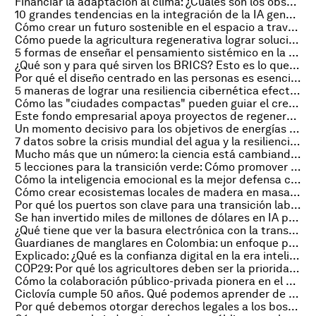
Financiar la adaptación al clima: ¿Cuáles son los obstáculos para el sector privado?
10 grandes tendencias en la integración de la IA generativa a la fuerza laboral
Cómo crear un futuro sostenible en el espacio a través de su uso responsable
Cómo puede la agricultura regenerativa lograr soluciones climáticas más resilientes
5 formas de enseñar el pensamiento sistémico en la educación
¿Qué son y para qué sirven los BRICS? Esto es lo que hay que saber sobre el bloque internacional
Por qué el diseño centrado en las personas es esencial para el futuro de internet
5 maneras de lograr una resiliencia cibernética efectiva
Cómo las "ciudades compactas" pueden guiar el crecimiento y proteger al planeta y las personas
Este fondo empresarial apoya proyectos de regeneración de la naturaleza con una pequeña tasa sobre las bolsas de plástico
Un momento decisivo para los objetivos de energías renovables, y otras noticias sobre energía
7 datos sobre la crisis mundial del agua y la resiliencia hídrica que los líderes de la COP29 deben saber
Mucho más que un número: la ciencia está cambiando cómo entendemos el envejecimiento
5 lecciones para la transición verde: Cómo promover la acción por el clima con equidad
Cómo la inteligencia emocional es la mejor defensa contra las amenazas de la IA generativa
Cómo crear ecosistemas locales de madera en masa para apoyar la descarbonización
Por qué los puertos son clave para una transición laboral justa en un futuro automatizado
Se han invertido miles de millones de dólares en IA para la salud. Pero, ¿estamos gastando en los lugares adecuados?
¿Qué tiene que ver la basura electrónica con la transición digital en los países menos adelantados?
Guardianes de manglares en Colombia: un enfoque positivo para el clima y la naturaleza
Explicado: ¿Qué es la confianza digital en la era inteligente?
COP29: Por qué los agricultores deben ser la prioridad de la indemnización climática
Cómo la colaboración público-privada pionera en el sector financiero puede ayudar a asegurar su futuro cuántico
Ciclovía cumple 50 años. Qué podemos aprender de la iniciativa de calles abiertas de Bogotá
Por qué debemos otorgar derechos legales a los bosques para afrontar la crisis climática