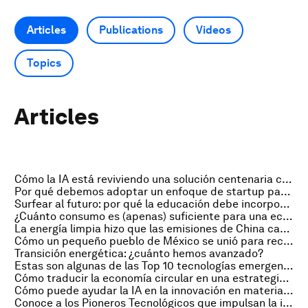
Articles
Publications
Videos
Topics
Articles
Cómo la IA está reviviendo una solución centenaria contra la resistencia a los antibióticos
Por qué debemos adoptar un enfoque de startup para proteger la naturaleza
Surfear al futuro: por qué la educación debe incorporar la IA, las habilidades blandas y la autoconciencia
¿Cuánto consumo es (apenas) suficiente para una economía?
La energía limpia hizo que las emisiones de China cayeran por primera vez. ¿Seguirán bajando?
Cómo un pequeño pueblo de México se unió para recuperar su arrecife de coral degradado
Transición energética: ¿cuánto hemos avanzado?
Estas son algunas de las Top 10 tecnologías emergentes de 2025 – y lo que dicen sobre el mundo actual
Cómo traducir la economía circular en una estrategia de desarrollo empresarial sólida
Cómo puede ayudar la IA en la innovación en materiales: desde el descubrimiento hasta el diseño
Conoce a los Pioneros Tecnológicos que impulsan la innovación en 2025