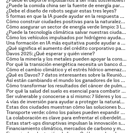
¿Puede el deporte impulsarnos a ser más sostenibles?
¿Puede la comida china ser la fuente de energía para tu próximo vuelo?
¿Debe el diseño de robots seguir estas tres leyes?
5 formas en que la IA puede ayudar en la respuesta a las crisis en todo el mundo
Cómo construir ciudades positivas para la naturaleza – y un futuro sostenible y resiliente
Cómo asegurar un sector de energía verde limpio: 3 lecciones anticorrupción de la transición en Ucrania
¿Puede la tecnología climática salvar nuestras ciudades?
Cómo los vehículos impulsados por hidrógeno ayudarán a India a alcanzar sus objetivos de emisiones
Una formación en IA más equitativa puede ayudar a resolver la escasez de talento
¿Qué significa el aumento del crédito corporativo para los responsables políticos y las empresas?
Davos 2025: ¿Qué esperar y quién viene?
Cómo la minería y los metales pueden apoyar la construcción de megaciudades sostenibles
Por qué la transición energética necesita un banco de datos mundial sobre materiales críticos
Cómo el cambio climático y el estrés hídrico amenazan el suministro de semiconductores
¿Qué es Davos? 7 datos interesantes sobre la Reunión Anual del Foro Económico Mundial
Así están cambiando el mundo los ganadores de los New Champions Awards 2024
Cómo transformar los resultados del cáncer de pulmón en países de ingresos bajos y medios
Por qué la salud del suelo es esencial para combatir el cambio climático
Ser vulnerable y conocerse a sí mismo: 7 líderes y los consejos más valiosos que han recibido
4 vías de inversión para ayudar a proteger la naturaleza en Brasil
Estas dos ciudades muestran cómo las soluciones basadas en la naturaleza ayudan a enfrentar las inundaciones
Transporte verde: cómo los países pueden expandir su infraestructura de movilidad sostenible
La colaboración es clave para enfrentar el ciberdelito. Así lo demuestran los operativos recientes
Estas start-ups disruptivas impulsan la innovación sostenible en la industria minera
Financiamiento climático, mercados de carbono y más: 4 conclusiones clave de la COP29