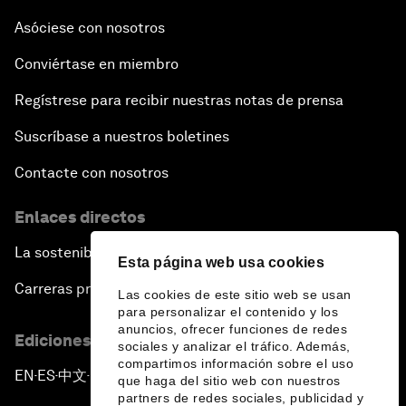
Asóciese con nosotros
Conviértase en miembro
Regístrese para recibir nuestras notas de prensa
Suscríbase a nuestros boletines
Contacte con nosotros
Enlaces directos
La sostenibilidad en el Foro
Esta página web usa cookies
Carreras profesionales
Las cookies de este sitio web se usan
para personalizar el contenido y los
anuncios, ofrecer funciones de redes
Ediciones en otros idiomas
sociales y analizar el tráfico. Además,
compartimos información sobre el uso
EN
ES
中文
日本語
▪
▪
▪
que haga del sitio web con nuestros
partners de redes sociales, publicidad y