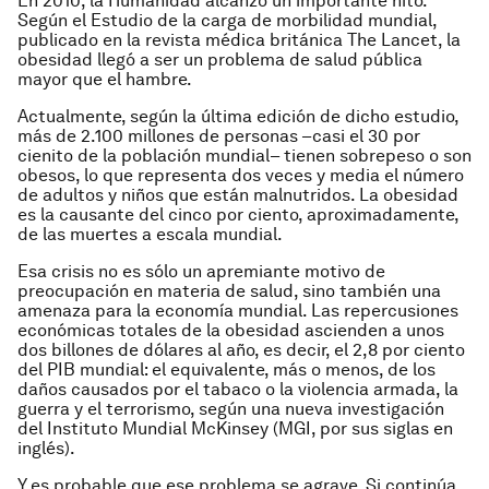
En 2010, la Humanidad alcanzó un importante hito.
Según el Estudio de la carga de morbilidad mundial,
publicado en la revista médica británica The Lancet, la
obesidad llegó a ser un problema de salud pública
mayor que el hambre.
Actualmente, según la última edición de dicho estudio,
más de 2.100 millones de personas –casi el 30 por
cienito de la población mundial– tienen sobrepeso o son
obesos, lo que representa dos veces y media el número
de adultos y niños que están malnutridos. La obesidad
es la causante del cinco por ciento, aproximadamente,
de las muertes a escala mundial.
Esa crisis no es sólo un apremiante motivo de
preocupación en materia de salud, sino también una
amenaza para la economía mundial. Las repercusiones
económicas totales de la obesidad ascienden a unos
dos billones de dólares al año, es decir, el 2,8 por ciento
del PIB mundial: el equivalente, más o menos, de los
daños causados por el tabaco o la violencia armada, la
guerra y el terrorismo, según una nueva investigación
del Instituto Mundial McKinsey (MGI, por sus siglas en
inglés).
Y es probable que ese problema se agrave. Si continúa