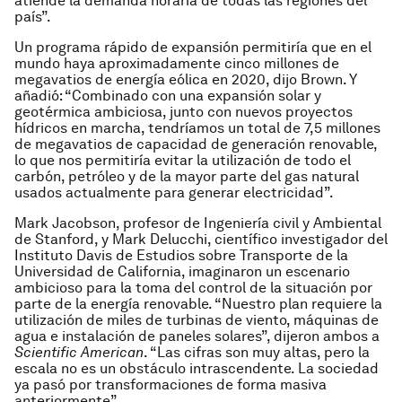
atiende la demanda horaria de todas las regiones del
país”.
Un programa rápido de expansión permitiría que en el
mundo haya aproximadamente cinco millones de
megavatios de energía eólica en 2020, dijo Brown. Y
añadió: “Combinado con una expansión solar y
geotérmica ambiciosa, junto con nuevos proyectos
hídricos en marcha, tendríamos un total de 7,5 millones
de megavatios de capacidad de generación renovable,
lo que nos permitiría evitar la utilización de todo el
carbón, petróleo y de la mayor parte del gas natural
usados actualmente para generar electricidad”.
Mark Jacobson, profesor de Ingeniería civil y Ambiental
de Stanford, y Mark Delucchi, científico investigador del
Instituto Davis de Estudios sobre Transporte de la
Universidad de California, imaginaron un escenario
ambicioso para la toma del control de la situación por
parte de la energía renovable. “Nuestro plan requiere la
utilización de miles de turbinas de viento, máquinas de
agua e instalación de paneles solares”, dijeron ambos a
Scientific American
. “Las cifras son muy altas, pero la
escala no es un obstáculo intrascendente. La sociedad
ya pasó por transformaciones de forma masiva
anteriormente”.