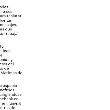
teles,
r a sus
ara reclutar
fuerza
mensajes
.
mas que
se trabaja
to
videos
.
te
enido y
eres del
os de
 víctimas de
berespacio
neficios
dirigiéndose
acebook en
 gran número
estros de