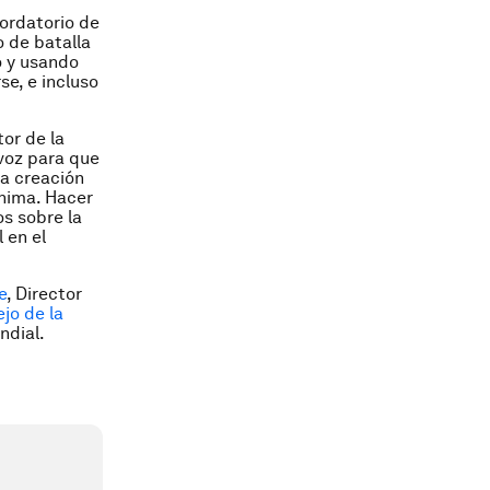
ordatorio de
o de batalla
o y usando
se, e incluso
tor de la
voz para que
la creación
nima. Hacer
s sobre la
 en el
e
, Director
jo de la
ndial.