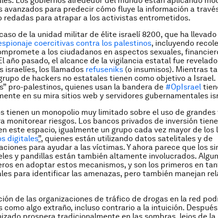
les. Los gobiernos alrededor del mundo están aplicando mo
avanzados para predecir cómo fluye la información a través
 redadas para atrapar a los activistas entrometidos.
aso de la unidad militar de élite israelí 8200, que ha llevado
espionaje coercitivas contra los palestinos
, incluyendo recol
mpromete a los ciudadanos en aspectos sexuales, financier
l año pasado, el alcance de la vigilancia estatal fue revelado
 israelíes, los llamados
refuseniks
(o insumisos). Mientras ta
 grupo de hackers no estatales tienen como objetivo a Israel.
s” pro-palestinos, quienes usan la bandera de
#OpIsrael
tie
ente en su mira sitios web y servidores gubernamentales isr
s tienen un monopolio muy limitado sobre el uso de grande
a monitorear riesgos. Los bancos privados de inversión tien
en este espacio, igualmente un grupo cada vez mayor de los
s digitales
”
, quienes están utilizando datos satelitales y de
ciones para ayudar a las víctimas. Y ahora parece que los si
eles y pandillas están también altamente involucrados. Algun
eros en adoptar estos mecanismos, y son los primeros en tan
les para identificar las amenazas, pero también manejan re
ción de las organizaciones de tráfico de drogas en la red pod
s como algo extraño, incluso contrario a la intuición. Después
izado prospera tradicionalmente en las sombras, lejos de la