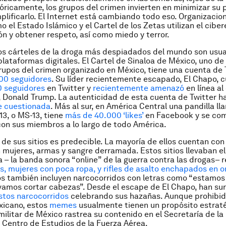
óricamente, los grupos del crimen invierten en minimizar su p
plificarlo. El Internet está cambiando todo eso. Organizacio
o el Estado Islámico y el Cartel de los Zetas utilizan el cibe
ón y obtener respeto, así como miedo y terror.
os cárteles de la droga más despiadados del mundo son usua
plataformas digitales. El Cartel de Sinaloa de México, uno de
upos del crimen organizado en México, tiene una cuenta de 
00 seguidores
. Su líder recientemente escapado, El Chapo, 
 seguidores
en Twitter y
recientemente amenazó
en línea al
, Donald Trump. La autenticidad de esta cuenta de Twitter h
 cuestionada
. Más al sur, en América Central una pandilla l
13
, o MS-13, tiene
más de 40.000 ‘likes’
en Facebook y se com
on sus miembros a lo largo de todo América.
 de sus sitios es predecible. La mayoría de ellos cuentan con
mujeres, armas y sangre derramada. Estos sitios llevaban el 
a
– la banda sonora “online” de la guerra contra las drogas– 
s, mujeres con poca ropa, y rifles de asalto enchapados en o
os también incluyen
narcocorridos
con letras como “estamos
vamos cortar cabezas”. Desde el escape de El Chapo, han su
stos narcocorridos
celebrando sus hazañas. Aunque prohibid
xicano, estos
memes
usualmente tienen un propósito estraté
 militar de México rastrea su contenido en el Secretaría de l
l Centro de Estudios de la Fuerza Aérea.