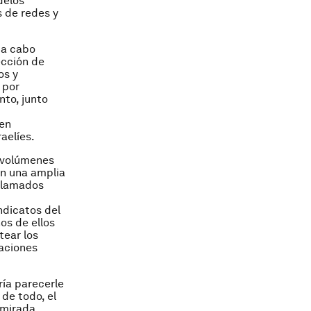
delos
 de redes y
 a cabo
ección de
os y
 por
nto, junto
nen
aelíes.
s volúmenes
en una amplia
 llamados
ndicatos del
os de ellos
tear los
laciones
ría parecerle
 de todo, el
 mirada