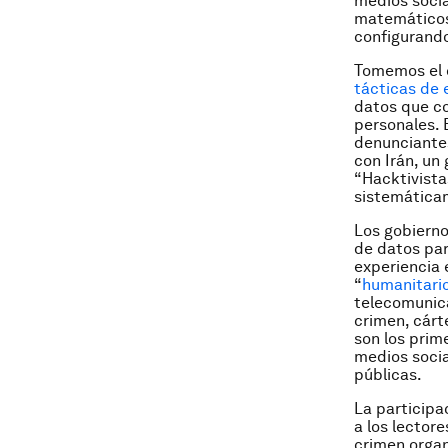
medios socia
matemáticos 
configurando
Tomemos el c
tácticas de 
datos que co
personales. E
denunciantes
con Irán, un
“Hacktivista
sistemáticam
Los gobierno
de datos par
experiencia 
“
humanitario
telecomunica
crimen, cárt
son los prim
medios socia
públicas.
La participa
a los lectore
crimen organ