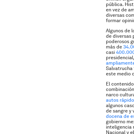
pública. Hist
en vez de am
diversas com
formar opini
Algunos de l
de diversas 
poderosos gr
más de
34.0
casi
400.000
presidencial
ampliamente
Salvatrucha 
este medio c
El contenido
combinación 
narco cultur
autos rápido
algunos cas
de sangre y 
docena de e
gobierno me
inteligencia
Nacional y e