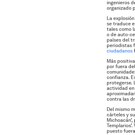
ingenieros d
organizado p
La explosión 
se traduce 
tales como 
o de auto-ce
países del t
periodistas 
ciudadanos
h
Más positiva
por fuera de
comunidades 
confianza. E
protegerse. 
actividad en
aproximadame
contra las d
Del mismo mo
cárteles y s
Michoacán’, p
Templarios’.
puesto fuera