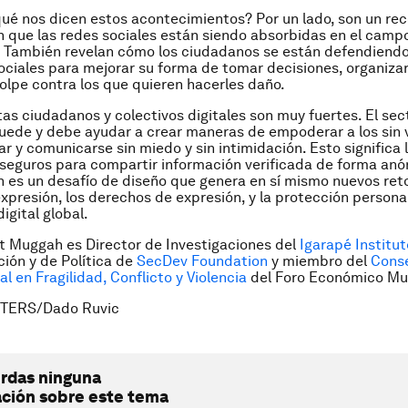
ué nos dicen estos acontecimientos? Por un lado, son un rec
n que las redes sociales están siendo absorbidas en el camp
I. También revelan cómo los ciudadanos se están defendiend
ociales para mejorar su forma de tomar decisiones, organizar
golpe contra los que quieren hacerles daño.
tas ciudadanos y colectivos digitales son muy fuertes. El sec
uede y debe ayudar a crear maneras de empoderar a los sin 
r y comunicarse sin miedo y sin intimidación. Esto significa 
seguros para compartir información verificada de forma anó
 es un desafío de diseño que genera en sí mismo nuevos reto
expresión, los derechos de expresión, y la protección personal
igital global.
t Muggah es Director de Investigaciones del
Igarapé Institut
ción y de Política de
SecDev Foundation
y miembro del
Conse
l en Fragilidad, Conflicto y Violencia
del Foro Económico Mu
UTERS/Dado Ruvic
erdas ninguna
ación sobre este tema