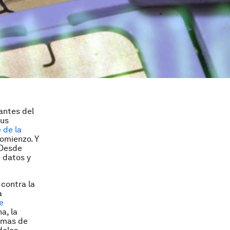
tantes del
sus
 de la
omienzo. Y
 Desde
e datos y
contra la
a
e
a, la
ormas de