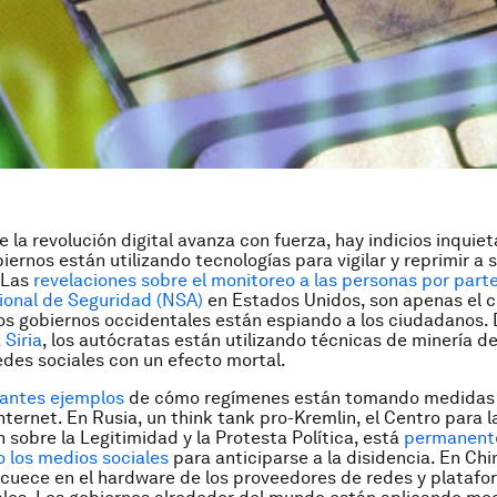
 la revolución digital avanza con fuerza, hay indicios inquie
iernos están utilizando tecnologías para vigilar y reprimir a 
 Las
revelaciones sobre el monitoreo a las personas por parte
ional de Seguridad (NSA)
en Estados Unidos, son apenas el c
los gobiernos occidentales están espiando a los ciudadanos.
a
Siria
, los autócratas están utilizando técnicas de minería d
redes sociales con un efecto mortal.
antes ejemplos
de cómo regímenes están tomando medidas 
nternet. En Rusia, un think tank pro-Kremlin, el Centro para l
n sobre la Legitimidad y la Protesta Política, está
permanent
 los medios sociales
para anticiparse a la disidencia. En Chin
e cuece en el hardware de los proveedores de redes y plataf