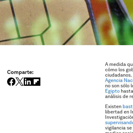
A medida que
cómo los gob
Comparte:
ciudadanos.
Agencia Nac
no son sólo 
Egipto
hast
análisis de 
Existen
bast
libertad en I
Investigació
supervisando
vigilancia s