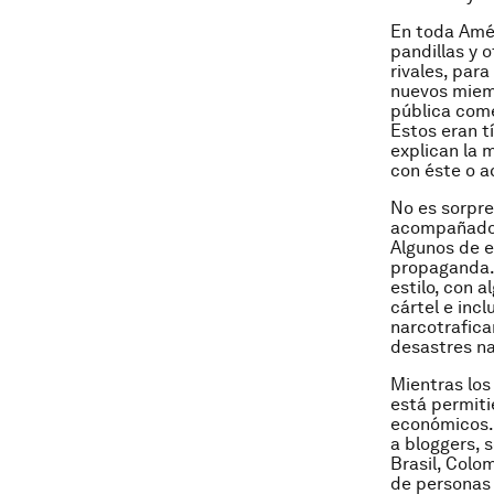
En toda Amér
pandillas y 
rivales, par
nuevos miemb
pública come
Estos eran t
explican la 
con éste o aq
No es sorpre
acompañado 
Algunos de e
propaganda. 
estilo, con 
cártel e inc
narcotrafica
desastres na
Mientras los
está permiti
económicos. 
a bloggers, 
Brasil, Colo
de personas 