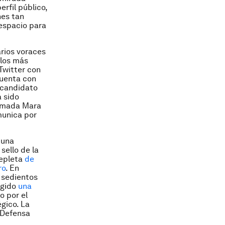
erfil público,
nes tan
respacio para
rios voraces
 los más
Twitter con
cuenta con
 candidato
a sido
lamada
Mara
unica por
 una
sello de la
repleta
de
ro
. En
 sedientos
rgido
una
o por el
gico. La
a Defensa