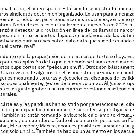
ica Latina, el ciberespacio está siendo secuestrado por cár
otros sindicatos del crimen organizado. Lo usan para amenaza
a vender productos, para comunicar instrucciones, así como p
ros. Nada de esto es particularmente nuevo. Ya en 2005 la 
nzó a detectar la circulación en línea de los llamados
narco
ípicamente textos cortos dejados en cadáveres de las vícti
motivación para su asesinato: “esto es lo que sucede cuando 
uel cartel rival”
ndente que la propagación de mensajes de texto se haya vis
por una explosión de lo que a menudo se llama como
narco
stos clips cortos son “películas snuff”. Otros son básicamen
Una revisión de algunos de ellos muestra que varían en cont
algunos mostrando torturas y ejecuciones, discursos de los líd
luso ocasionalmente, gestos de buena voluntad. Algunos grup
ntes les gusta grabar a sus miembros prestando asistencia a
turales.
 cárteles y las pandillas han existido por generaciones, el ci
endo que expandan enormemente su poder, su prestigio y be
También se están tomando la violencia en el ámbito virtual, 
soplones y competidores. Dado el volumen de personas en F
mbia, El Salvador y México, ahora es posible extorsionar a un
con solo un clic. También ha habido un aumento en los secu