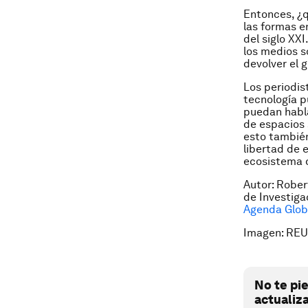
Entonces, ¿q
las formas e
del siglo XX
los medios s
devolver el 
Los periodis
tecnología p
puedan habla
de espacios 
esto también
libertad de 
ecosistema d
Autor: Rober
de Investiga
Agenda Globa
Imagen: RE
No te pi
actualiz