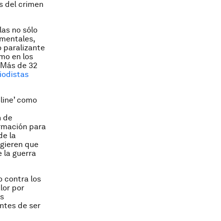
s del crimen
las no sólo
amentales,
o paralizante
mo en los
. Más de 32
iodistas
line’ como
n de
ormación para
de la
ugieren que
 la guerra
 contra los
lor por
os
ntes de ser