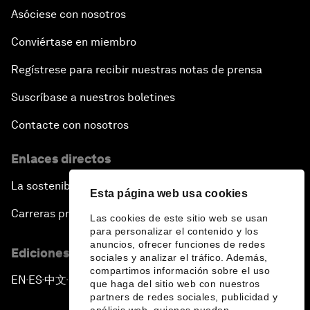
Asóciese con nosotros
Conviértase en miembro
Regístrese para recibir nuestras notas de prensa
Suscríbase a nuestros boletines
Contacte con nosotros
Enlaces directos
La sostenibilidad en el Foro
Esta página web usa cookies
Carreras profesionales
Las cookies de este sitio web se usan
para personalizar el contenido y los
anuncios, ofrecer funciones de redes
Ediciones en otros idiomas
sociales y analizar el tráfico. Además,
compartimos información sobre el uso
EN
ES
中文
日本語
▪
▪
▪
que haga del sitio web con nuestros
partners de redes sociales, publicidad y