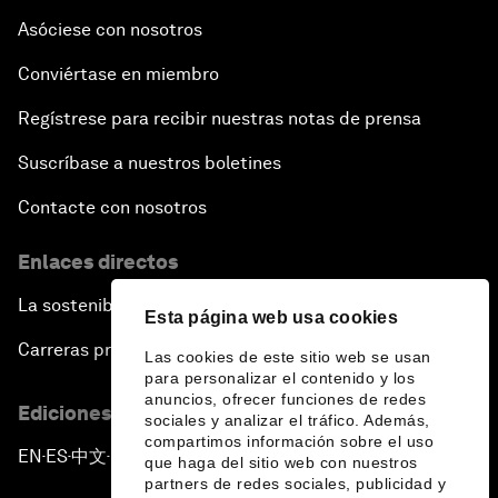
Asóciese con nosotros
Conviértase en miembro
Regístrese para recibir nuestras notas de prensa
Suscríbase a nuestros boletines
Contacte con nosotros
Enlaces directos
La sostenibilidad en el Foro
Esta página web usa cookies
Carreras profesionales
Las cookies de este sitio web se usan
para personalizar el contenido y los
anuncios, ofrecer funciones de redes
Ediciones en otros idiomas
sociales y analizar el tráfico. Además,
compartimos información sobre el uso
EN
ES
中文
日本語
▪
▪
▪
que haga del sitio web con nuestros
partners de redes sociales, publicidad y