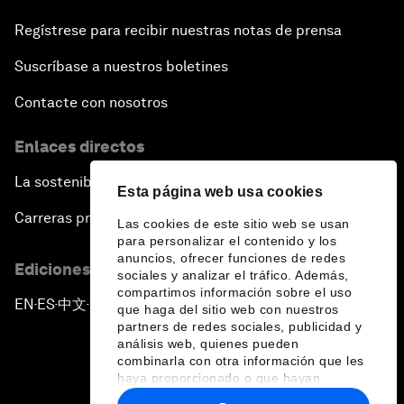
Regístrese para recibir nuestras notas de prensa
Suscríbase a nuestros boletines
Contacte con nosotros
Enlaces directos
La sostenibilidad en el Foro
Esta página web usa cookies
Carreras profesionales
Las cookies de este sitio web se usan
para personalizar el contenido y los
anuncios, ofrecer funciones de redes
Ediciones en otros idiomas
sociales y analizar el tráfico. Además,
compartimos información sobre el uso
EN
ES
中文
日本語
▪
▪
▪
que haga del sitio web con nuestros
partners de redes sociales, publicidad y
análisis web, quienes pueden
combinarla con otra información que les
haya proporcionado o que hayan
recopilado a partir del uso que haya