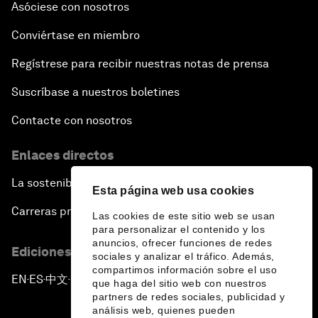
Asóciese con nosotros
Conviértase en miembro
Regístrese para recibir nuestras notas de prensa
Suscríbase a nuestros boletines
Contacte con nosotros
Enlaces directos
La sostenibilidad en el Foro
Esta página web usa cookies
Carreras profesionales
Las cookies de este sitio web se usan
para personalizar el contenido y los
anuncios, ofrecer funciones de redes
Ediciones en otros idiomas
sociales y analizar el tráfico. Además,
compartimos información sobre el uso
EN
ES
中文
日本語
▪
▪
▪
que haga del sitio web con nuestros
partners de redes sociales, publicidad y
análisis web, quienes pueden