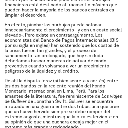
financieras está destinado al fracaso. Lo máximo que
pueden hacer la mayoría de los bancos centrales es
limpiar el desorden.
En efecto, pinchar las burbujas puede sofocar
innecesariamente el crecimiento –y con un costo social
elevado-. Pero existe un contraargumento. Los
economistas del Banco de Pagos Internacionales (BIS
por su sigla en inglés) han sostenido que los costos de
la crisis fueron tan grandes, y el proceso de
saneamiento tan prolongado, que hoy sin duda
deberíamos buscar maneras de actuar de modo
preventivo cuando volvamos a ver un crecimiento
peligroso de la liquidez y el crédito.
De ahí la disputa feroz (si bien secreta y cortés) entre
los dos bandos en la reciente reunión del Fondo
Monetario Internacional en Lima, Perú. Para los
amantes de la literatura, fue reminiscente de
Los viajes
de Gulliver
de Jonathan Swift. Gulliver se encuentra
atrapado en una guerra entre dos tribus: una que cree
que un huevo hervido siempre se debe romper del
extremo angosto, mientras que la otra es ferviente en
su opinión de que una cuchara encaja mejor en el
extremo más grande y redondeado.