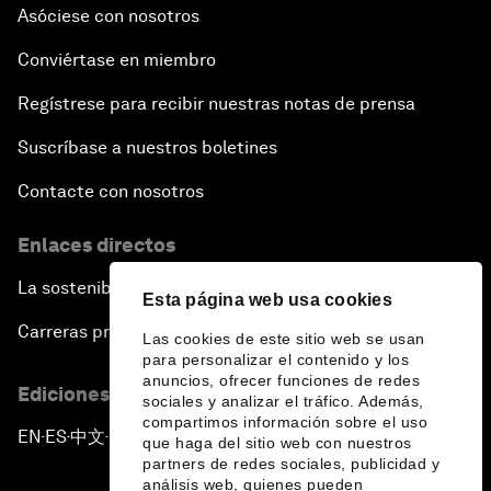
Asóciese con nosotros
Conviértase en miembro
Regístrese para recibir nuestras notas de prensa
Suscríbase a nuestros boletines
Contacte con nosotros
Enlaces directos
La sostenibilidad en el Foro
Esta página web usa cookies
Carreras profesionales
Las cookies de este sitio web se usan
para personalizar el contenido y los
anuncios, ofrecer funciones de redes
Ediciones en otros idiomas
sociales y analizar el tráfico. Además,
compartimos información sobre el uso
EN
ES
中文
日本語
▪
▪
▪
que haga del sitio web con nuestros
partners de redes sociales, publicidad y
análisis web, quienes pueden