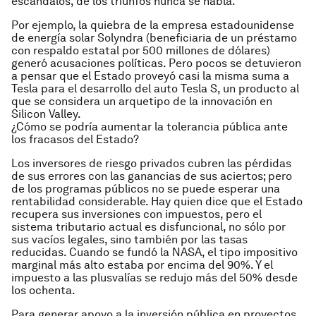
escándalos, de los triunfos nunca se habla.
Por ejemplo, la quiebra de la empresa estadounidense
de energía solar Solyndra (beneficiaria de un préstamo
con respaldo estatal por 500 millones de dólares)
generó acusaciones políticas. Pero pocos se detuvieron
a pensar que el Estado proveyó casi la misma suma a
Tesla para el desarrollo del auto Tesla S, un producto al
que se considera un arquetipo de la innovación en
Silicon Valley.
¿Cómo se podría aumentar la tolerancia pública ante
los fracasos del Estado?
Los inversores de riesgo privados cubren las pérdidas
de sus errores con las ganancias de sus aciertos; pero
de los programas públicos no se puede esperar una
rentabilidad considerable. Hay quien dice que el Estado
recupera sus inversiones con impuestos, pero el
sistema tributario actual es disfuncional, no sólo por
sus vacíos legales, sino también por las tasas
reducidas. Cuando se fundó la NASA, el tipo impositivo
marginal más alto estaba por encima del 90%. Y el
impuesto a las plusvalías se redujo más del 50% desde
los ochenta.
Para generar apoyo a la inversión pública en proyectos