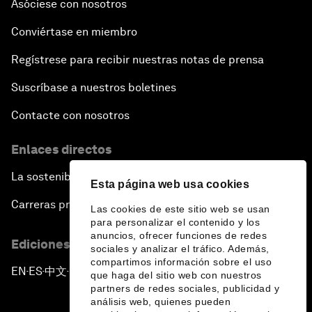
Asóciese con nosotros
Conviértase en miembro
Regístrese para recibir nuestras notas de prensa
Suscríbase a nuestros boletines
Contacte con nosotros
Enlaces directos
La sostenibilidad en el Foro
Esta página web usa cookies
Carreras profesionales
Las cookies de este sitio web se usan
para personalizar el contenido y los
anuncios, ofrecer funciones de redes
Ediciones en otros idiomas
sociales y analizar el tráfico. Además,
compartimos información sobre el uso
EN
ES
中文
日本語
▪
▪
▪
que haga del sitio web con nuestros
partners de redes sociales, publicidad y
análisis web, quienes pueden