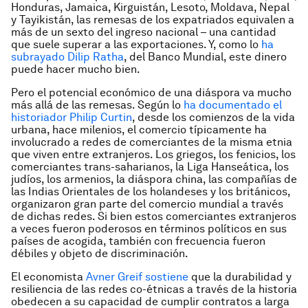
Honduras, Jamaica, Kirguistán, Lesoto, Moldava, Nepal
y Tayikistán, las remesas de los expatriados equivalen a
más de un sexto del ingreso nacional – una cantidad
que suele superar a las exportaciones. Y, como lo
ha
subrayado Dilip Ratha
, del Banco Mundial, este dinero
puede hacer mucho bien.
Pero el potencial económico de una diáspora va mucho
más allá de las remesas. Según lo
ha documentado el
historiador Philip Curtin
, desde los comienzos de la vida
urbana, hace milenios, el comercio típicamente ha
involucrado a redes de comerciantes de la misma etnia
que viven entre extranjeros. Los griegos, los fenicios, los
comerciantes trans-saharianos, la Liga Hanseática, los
judíos, los armenios, la diáspora china, las compañías de
las Indias Orientales de los holandeses y los británicos,
organizaron gran parte del comercio mundial a través
de dichas redes. Si bien estos comerciantes extranjeros
a veces fueron poderosos en términos políticos en sus
países de acogida, también con frecuencia fueron
débiles y objeto de discriminación.
El economista
Avner Greif sostiene
que la durabilidad y
resiliencia de las redes co-étnicas a través de la historia
obedecen a su capacidad de cumplir contratos a larga