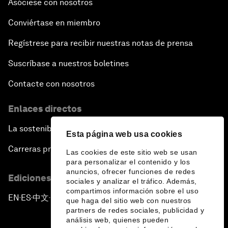
Asóciese con nosotros
Conviértase en miembro
Regístrese para recibir nuestras notas de prensa
Suscríbase a nuestros boletines
Contacte con nosotros
Enlaces directos
La sostenibilidad en el Foro
Esta página web usa cookies
Carreras profesionales
Las cookies de este sitio web se usan
para personalizar el contenido y los
anuncios, ofrecer funciones de redes
Ediciones en otros idiomas
sociales y analizar el tráfico. Además,
compartimos información sobre el uso
EN
ES
中文
日本語
▪
▪
▪
que haga del sitio web con nuestros
partners de redes sociales, publicidad y
análisis web, quienes pueden