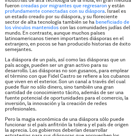
industrias de alta tecnología de la India, en gran medida
fueron
creadas por migrantes que regresaron
y están
profundamente conectadas con su diáspora
. Israel es
un estado creado por su diáspora, y su floreciente
sector de alta tecnología también se ha
beneficiado de
los vínculos mantenidos
con las comunidades judías del
mundo. En contraste, aunque muchos países
latinoamericanos tienen importantes diásporas en el
extranjero, en pocos se han producido historias de éxito
semejantes.
La diáspora de un país, así como las diásporas que un
país acoge, pueden ser un gran activo para su
desarrollo. Las diásporas no son gusanos, para emplear
el término con que Fidel Castro se refiere a los cubanos
que viven en el exterior. Son un canal a través del cual
puede fluir no sólo dinero, sino también una gran
cantidad de conocimiento tácito, además de ser una
fuente potencial de oportunidades para el comercio, la
inversión, la innovación y la creación de redes
profesionales.
Pero la magia económica de una diáspora sólo puede
funcionar si el país anfitrión la tolera y el país de origen
la aprecia. Los gobiernos deberían desarrollar
estrategias para sus diásporas que aprovechen los