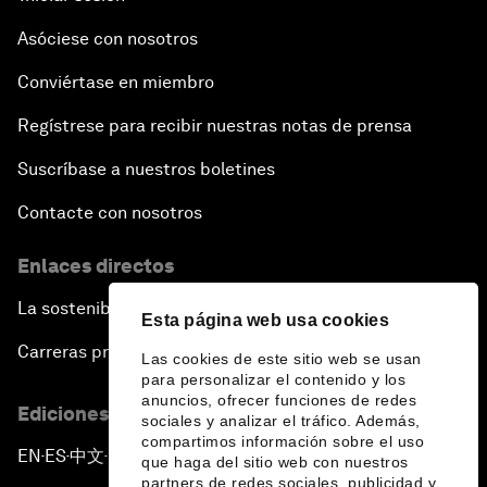
Asóciese con nosotros
Conviértase en miembro
Regístrese para recibir nuestras notas de prensa
Suscríbase a nuestros boletines
Contacte con nosotros
Enlaces directos
La sostenibilidad en el Foro
Esta página web usa cookies
Carreras profesionales
Las cookies de este sitio web se usan
para personalizar el contenido y los
anuncios, ofrecer funciones de redes
Ediciones en otros idiomas
sociales y analizar el tráfico. Además,
compartimos información sobre el uso
EN
ES
中文
日本語
▪
▪
▪
que haga del sitio web con nuestros
partners de redes sociales, publicidad y