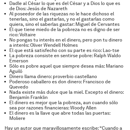
Dadle al César lo que es del César y a Dios lo que es
de Dios
: Jesús de Nazareth
Al poseedor de las riquezas no le hace dichoso el
tenerlas, sino el gastarlas, y no el gastarlas como
quiera, sino el saberlas gastar
: Miguel de Cervantes
El que tiene miedo de la pobreza no es digno de ser
rico
: Voltaire
No pongas tu interés en el dinero, pero pon tu dinero
a interés
: Oliver Wendell Holmes
El que está satisfecho con su parte es rico
: Lao-tse
La pobreza consiste en sentirse pobre
: Ralph Waldo
Emerson
Sólo es pobre aquel que siempre desea más
: Mariano
Aguiló
Dinero llama dinero
: proverbio castellano
Poderoso caballero es don dinero
: Francisco de
Quevedo
Nada existe más dulce que la miel. Excepto el dinero
:
Benjamín Franklin
El dinero es mejor que la pobreza, aun cuando sólo
sea por razones financieras
: Woody Allen
El dinero es la llave que abre todas las puertas
:
Moliere
Hay un autor que maravillosamente escribe: “Cuando a