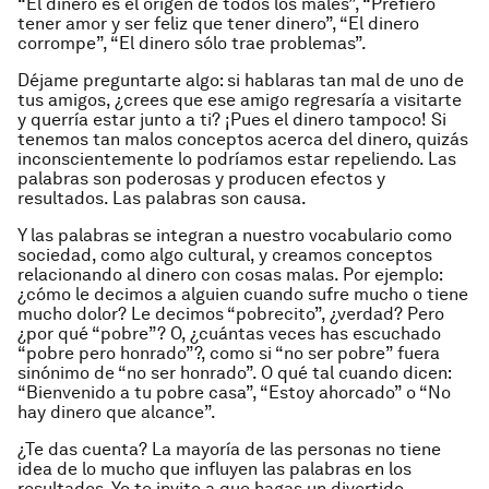
“El dinero es el origen de todos los males”, “Prefiero
tener amor y ser feliz que tener dinero”, “El dinero
corrompe”, “El dinero sólo trae problemas”.
Déjame preguntarte algo: si hablaras tan mal de uno de
tus amigos, ¿crees que ese amigo regresaría a visitarte
y querría estar junto a ti? ¡Pues el dinero tampoco! Si
tenemos tan malos conceptos acerca del dinero, quizás
inconscientemente lo podríamos estar repeliendo. Las
palabras son poderosas y producen efectos y
resultados. Las palabras son causa.
Y las palabras se integran a nuestro vocabulario como
sociedad, como algo cultural, y creamos conceptos
relacionando al dinero con cosas malas. Por ejemplo:
¿cómo le decimos a alguien cuando sufre mucho o tiene
mucho dolor? Le decimos “pobrecito”, ¿verdad? Pero
¿por qué “pobre”? O, ¿cuántas veces has escuchado
“pobre pero honrado”?, como si “no ser pobre” fuera
sinónimo de “no ser honrado”. O qué tal cuando dicen:
“Bienvenido a tu pobre casa”, “Estoy ahorcado” o “No
hay dinero que alcance”.
¿Te das cuenta? La mayoría de las personas no tiene
idea de lo mucho que influyen las palabras en los
resultados. Yo te invito a que hagas un divertido