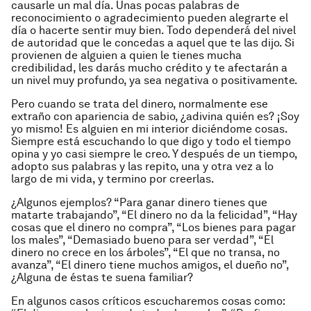
causarle un mal día. Unas pocas palabras de
reconocimiento o agradecimiento pueden alegrarte el
día o hacerte sentir muy bien. Todo dependerá del nivel
de autoridad que le concedas a aquel que te las dijo. Si
provienen de alguien a quien le tienes mucha
credibilidad, les darás mucho crédito y te afectarán a
un nivel muy profundo, ya sea negativa o positivamente.
Pero cuando se trata del dinero, normalmente ese
extraño con apariencia de sabio, ¿adivina quién es? ¡Soy
yo mismo! Es alguien en mi interior diciéndome cosas.
Siempre está escuchando lo que digo y todo el tiempo
opina y yo casi siempre le creo. Y después de un tiempo,
adopto sus palabras y las repito, una y otra vez a lo
largo de mi vida, y termino por creerlas.
¿Algunos ejemplos? “Para ganar dinero tienes que
matarte trabajando”, “El dinero no da la felicidad”, “Hay
cosas que el dinero no compra”, “Los bienes para pagar
los males”, “Demasiado bueno para ser verdad”, “El
dinero no crece en los árboles”, “El que no transa, no
avanza”, “El dinero tiene muchos amigos, el dueño no”,
¿Alguna de éstas te suena familiar?
En algunos casos críticos escucharemos cosas como: