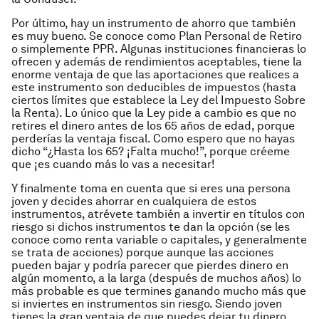
Por último, hay un instrumento de ahorro que también
es muy bueno. Se conoce como Plan Personal de Retiro
o simplemente PPR. Algunas instituciones financieras lo
ofrecen y además de rendimientos aceptables, tiene la
enorme ventaja de que las aportaciones que realices a
este instrumento son deducibles de impuestos (hasta
ciertos límites que establece la Ley del Impuesto Sobre
la Renta). Lo único que la Ley pide a cambio es que no
retires el dinero antes de los 65 años de edad, porque
perderías la ventaja fiscal. Como espero que no hayas
dicho “¿Hasta los 65? ¡Falta mucho!”, porque créeme
que ¡es cuando más lo vas a necesitar!
Y finalmente toma en cuenta que si eres una persona
joven y decides ahorrar en cualquiera de estos
instrumentos, atrévete también a invertir en títulos con
riesgo si dichos instrumentos te dan la opción (se les
conoce como renta variable o capitales, y generalmente
se trata de acciones) porque aunque las acciones
pueden bajar y podría parecer que pierdes dinero en
algún momento, a la larga (después de muchos años) lo
más probable es que termines ganando mucho más que
si inviertes en instrumentos sin riesgo. Siendo joven
tienes la gran ventaja de que puedes dejar tu dinero