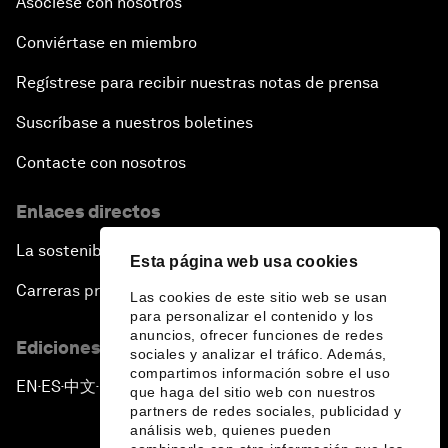
Asóciese con nosotros
Conviértase en miembro
Regístrese para recibir nuestras notas de prensa
Suscríbase a nuestros boletines
Contacte con nosotros
Enlaces directos
La sostenibilidad en el Foro
Esta página web usa cookies
Carreras profesionales
Las cookies de este sitio web se usan
para personalizar el contenido y los
anuncios, ofrecer funciones de redes
Ediciones en otros idiomas
sociales y analizar el tráfico. Además,
compartimos información sobre el uso
EN
ES
中文
日本語
▪
▪
▪
que haga del sitio web con nuestros
partners de redes sociales, publicidad y
análisis web, quienes pueden