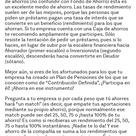
de ahorros (no confundir con Fondo de Ahorro) ésta es
un excelente medio de ahorro. Las tasas de rendimiento
suelen ser de las mejores, porque las personas que
piden un préstamo pagan una tasa de interés que se
convierte en un beneficio (rendimiento) para los que
ahorran. Si tu empresa cuenta con una Caja de ahorros
te recomiendo ampliamente que participes. Sólo
resiste la tentación de pedir un préstamo, pues si lo
haces, en lugar de subir por la escalera financiera hacia
Ahorrador (primer escalón) o Inversionista (segundo
escalón), descenderás hacia convertirte en Deudor
(sótano).
Mejor aún, si eres de los afortunados para los que tu
empresa ha creado un Plan de Pensiones de los que se
conocen como de “Contribución Definida”, ¡Participa en
él! ¡Ahorra en ese instrumento!
Pregunta a tu empresa si por cada peso que tú ahorres
hará “un match” (es decir, que empate tus aportaciones
mediante su propio ahorro), porque normalmente ese
match puede ser del 25, 50, 75 o ¡hasta 100% de tu
ahorro! Es como si recibieras un rendimiento del 25, 50,
75 o hasta 100% instantáneo. ¡Nadie te lo da! Y ese
ahorro de la compañía se suma a los rendimientos que