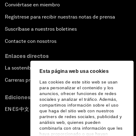
Conviértase en miembro
Regístrese para recibir nuestras notas de prensa
Suscríbase a nuestros boletines
Contacte con nosotros
Enlaces directos
La sostenibilidad en el Foro
Esta página web usa cookies
Carreras profesionales
Las cookies de este sitio web se usan
para personalizar el contenido y los
anuncios, ofrecer funciones de redes
Ediciones en otros idiomas
sociales y analizar el tráfico. Además,
compartimos información sobre el uso
EN
ES
中文
日本語
▪
▪
▪
que haga del sitio web con nuestros
partners de redes sociales, publicidad y
análisis web, quienes pueden
combinarla con otra información que les
haya proporcionado o que hayan