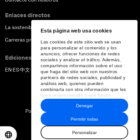
Enlaces directos
La sostenibilidad en el Foro
Esta página web usa cookies
Carreras profesionales
Las cookies de este sitio web se usan
para personalizar el contenido y los
anuncios, ofrecer funciones de redes
Ediciones en otros idiomas
sociales y analizar el tráfico. Además,
compartimos información sobre el uso
EN
ES
中文
日本語
▪
▪
▪
que haga del sitio web con nuestros
partners de redes sociales, publicidad y
análisis web, quienes pueden
combinarla con otra información que les
haya proporcionado o que hayan
recopilado a partir del uso que haya
Denegar
hecho de sus servicios.
Política de privacidad y normas de uso
Permitir todas
Sitemap
Personalizar
©
2026
Foro Económico Mundial
EN
ES
中文
日本語