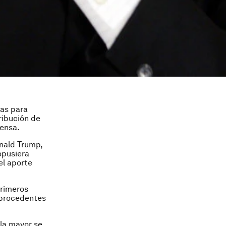
cas para
ribución de
tensa.
onald Trump,
opusiera
el aporte
primeros
 procedentes
 la mayor se