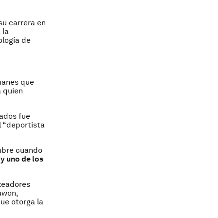
su carrera en
 la
ología de
manes que
a quien
ados fue
 “deportista
ombre cuando
y uno de los
oxeadores
uwon,
ue otorga la