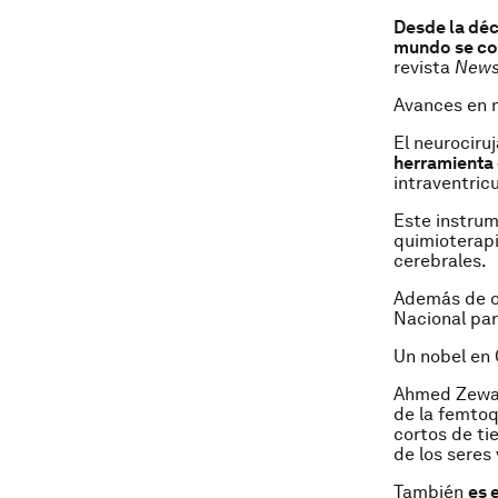
Desde la déc
mundo se co
revista
New
Avances en n
El neurocir
herramienta 
intraventric
Este instrum
quimioterapi
cerebrales.
Además de ot
Nacional par
Un nobel en
Ahmed Zewail
de la femtoq
cortos de ti
de los seres 
También
es 