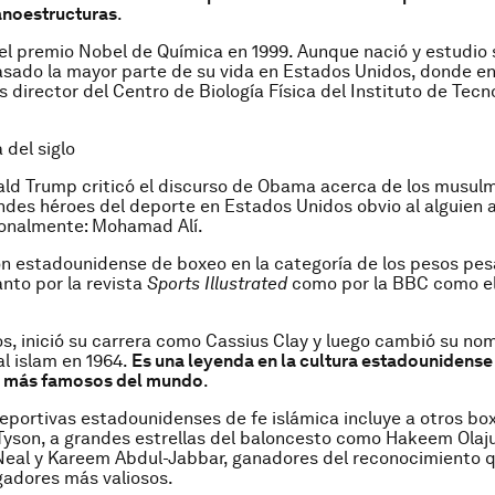
anoestructuras
.
el premio Nobel de Química en 1999. Aunque nació y estudio 
asado la mayor parte de su vida en Estados Unidos, donde en
s director del Centro de Biología Física del Instituto de Tecn
 del siglo
ld Trump criticó el discurso de Obama acerca de los musul
ndes héroes del deporte en Estados Unidos obvio al alguien 
onalmente: Mohamad Alí.
n estadounidense de boxeo en la categoría de los pesos pes
nto por la revista
Sports Illustrated
como por la BBC como el
ños, inició su carrera como Cassius Clay y luego cambió su n
al islam en 1964.
Es una leyenda en la cultura estadounidense 
 más famosos del mundo
.
deportivas estadounidenses de fe islámica incluye a otros b
yson, a grandes estrellas del baloncesto como Hakeem Olaj
Neal y Kareem Abdul-Jabbar, ganadores del reconocimiento q
gadores más valiosos.