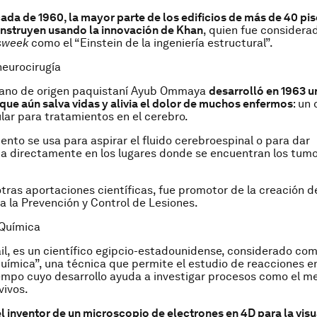
ada de 1960, la mayor parte de los edificios de más de 40 pis
nstruyen usando la innovación de Khan
, quien fue considerad
sweek
como el “Einstein de la ingeniería estructural”.
eurocirugía
ujano de origen paquistaní Ayub Ommaya
desarrolló en 1963 u
que aún salva vidas y alivia el dolor de muchos enfermos
: un
ular para tratamientos en el cerebro.
ento se usa para aspirar el fluido cerebroespinal o para dar
a directamente en los lugares donde se encuentran los tum
ras aportaciones científicas, fue promotor de la creación d
a la Prevención y Control de Lesiones.
 Química
, es un científico egipcio-estadounidense, considerado com
uímica”, una técnica que permite el estudio de reacciones e
empo cuyo desarrollo ayuda a investigar procesos como el m
vivos.
el inventor de un microscopio de electrones en 4D para la vis