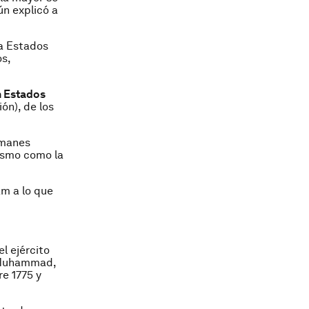
ún explicó a
 a Estados
s,
n Estados
ón), de los
lmanes
aísmo como la
am a lo que
l ejército
t Muhammad,
re 1775 y