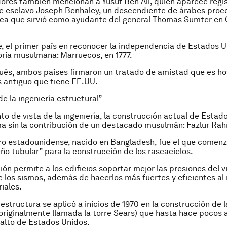
dores también mencionan a Yusuf Ben Ali, quien aparece regi
e esclavo Joseph Benhaley, un descendiente de árabes proc
ica que sirvió como ayudante del general Thomas Sumter en 
 el primer país en reconocer la independencia de Estados U
ría musulmana: Marruecos, en 1777.
és, ambos países firmaron un tratado de amistad que es ho
s antiguo que tiene EE.UU.
de la ingeniería estructural”
to de vista de la ingeniería, la construcción actual de Estad
ma sin la contribución de un destacado musulmán: Fazlur Ra
ro estadounidense, nacido en Bangladesh, fue el que comenzó
eño tubular” para la construcción de los rascacielos.
ón permite a los edificios soportar mejor las presiones del vi
 los sismos, además de hacerlos más fuertes y eficientes al 
iales.
estructura se aplicó a inicios de 1970 en la construcción de la
originalmente llamada la torre Sears) que hasta hace pocos a
 alto de Estados Unidos.