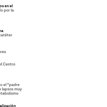
os en el
o por la
na
 catéter
ores
el Centro
o el “padre
n lapsos muy
etabolismo
ualización