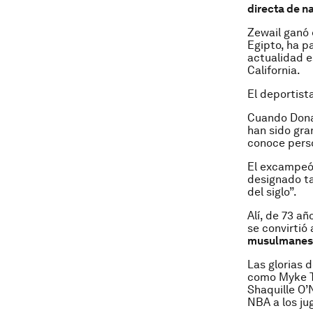
directa de n
Zewail ganó 
Egipto, ha p
actualidad e
California.
El deportista
Cuando Dona
han sido gra
conoce pers
El excampeó
designado ta
del siglo”.
Alí, de 73 a
se convirtió 
musulmanes
Las glorias 
como Myke T
Shaquille O’
NBA a los ju