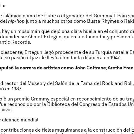
lar
fe islámica como Ice Cube o el ganador del Grammy T-Pain so
del
hip-hop
junto a muchos otros como Busta Rhymes o Rak
 hay un musulmán que dejó una clara huella en el conjunto de
dounidense: Ahmet Ertegun, quien fue fundador y presidente
antic Records.
olescente, Ertegun llegó procedente de su Turquía natal a 
 su pasión el jazz le llevó a fundar la disquera en 1947.
pulsó la carrera de artistas como John Coltrane, Aretha Fran
director del Museo y del Salón de la Fama del Rock and Roll, 
ó en 1987.
ibió un premio Grammy especial en reconocimiento de su tray
fue reconocido por la Biblioteca del Congreso de Estados U
 viva”.
e alcance mundial
 contribuciones de fieles musulmanes a la construcción del 