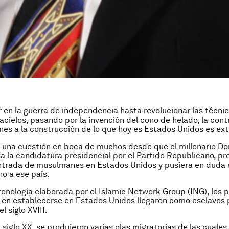
 en la guerra de independencia hasta revolucionar las técni
cacielos, pasando por la invención del cono de helado, la cont
es a la construcción de lo que hoy es Estados Unidos es ex
e una cuestión en boca de muchos desde que el millonario D
 a la candidatura presidencial por el Partido Republicano, pr
entrada de musulmanes en Estados Unidos y pusiera en duda 
o a ese país.
onología elaborada por el Islamic Network Group (ING), los 
en establecerse en Estados Unidos llegaron como esclavos
l siglo XVIII.
l siglo XX, se produjeron varias olas migratorias de las cuales