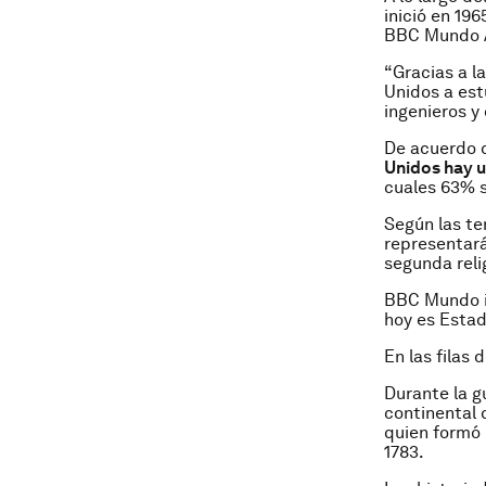
inició en 19
BBC Mundo A
“Gracias a l
Unidos a est
ingenieros y 
De acuerdo c
Unidos hay 
cuales 63% s
Según las te
representará
segunda relig
BBC Mundo in
hoy es Estad
En las filas
Durante la g
continental
quien formó 
1783.