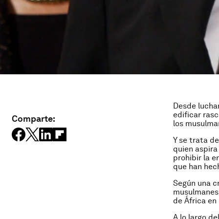
Desde luchar
edificar ras
Comparte:
los musulman
Y se trata d
quien aspira
prohibir la 
que han hech
Según una cr
musulmanes 
de África en e
A lo largo de