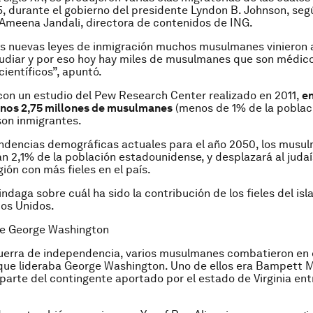
65, durante el gobierno del presidente Lyndon B. Johnson, seg
meena Jandali, directora de contenidos de ING.
as nuevas leyes de inmigración muchos musulmanes vinieron
udiar y por eso hoy hay miles de musulmanes que son médico
científicos”, apuntó.
on un estudio del Pew Research Center realizado en 2011,
e
unos 2,75 millones de musulmanes
(menos de 1% de la poblaci
on inmigrantes.
ndencias demográficas actuales para el año 2050, los musu
n 2,1% de la población estadounidense, y desplazará al jud
ión con más fieles en el país.
daga sobre cuál ha sido la contribución de los fieles del isl
os Unidos.
 de George Washington
uerra de independencia, varios musulmanes combatieron en e
 que lideraba George Washington. Uno de ellos era Bampet
parte del contingente aportado por el estado de Virginia ent