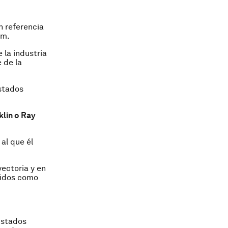
n referencia
im.
 la industria
 de la
Estados
klin o Ray
al que él
ectoria y en
nidos como
Estados