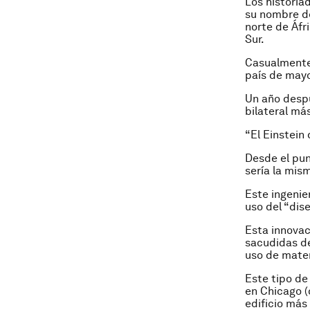
Los historia
su nombre d
norte de Áfr
Sur.
Casualmente,
país de mayo
Un año despu
bilateral má
“El Einstein 
Desde el pun
sería la mis
Este ingenie
uso del “dis
Esta innovaci
sacudidas de
uso de mater
Este tipo de 
en Chicago (
edificio más