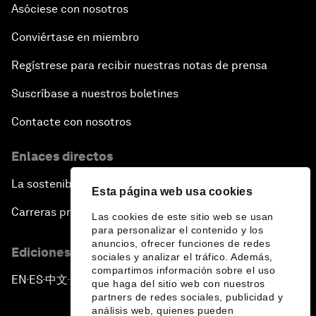
Asóciese con nosotros
Conviértase en miembro
Regístrese para recibir nuestras notas de prensa
Suscríbase a nuestros boletines
Contacte con nosotros
Enlaces directos
La sostenibilidad en el Foro
Esta página web usa cookies
Carreras profesionales
Las cookies de este sitio web se usan
para personalizar el contenido y los
anuncios, ofrecer funciones de redes
Ediciones en otros idiomas
sociales y analizar el tráfico. Además,
compartimos información sobre el uso
EN
ES
中文
日本語
▪
▪
▪
que haga del sitio web con nuestros
partners de redes sociales, publicidad y
análisis web, quienes pueden