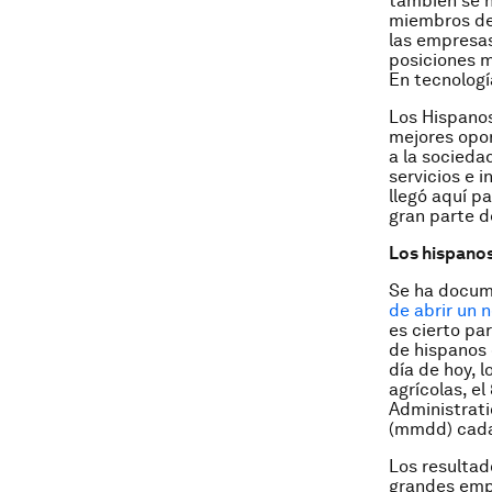
también se n
miembros de
las empresas
posiciones m
En tecnologí
Los Hispanos
mejores opor
a la socieda
servicios e 
llegó aquí p
gran parte d
Los hispanos
Se ha docum
de abrir un 
es cierto p
de hispanos
día de hoy, 
agrícolas, e
Administrat
(mmdd) cada
Los resultad
grandes emp