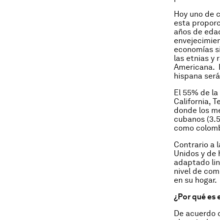
Hoy uno de c
esta propor
años de edad
envejecimie
economías si
las etnias y 
Americana. 
hispana será
El 55% de la
California, 
donde los me
cubanos (3.5
como colombi
Contrario a 
Unidos y de
adaptado lin
nivel de com
en su hogar.
¿Por qué es
De acuerdo c