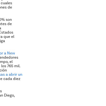
 cuales
ones de
20% son
ntes de
a
 Estados
ra que el
iga
for a New
rendedores
empo, el
los 765 mil.
ción
as a abrir un
de cada diez
is
an Diego,