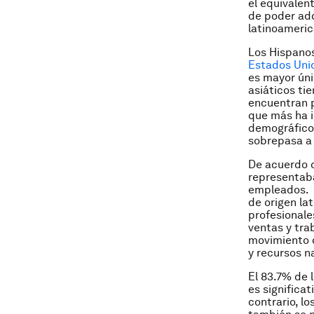
el equivalen
de poder adq
latinoameric
Los Hispano
Estados Uni
es mayor úni
asiáticos ti
encuentran p
que más ha i
demográfico 
sobrepasa a 
De acuerdo c
representaba
empleados. P
de origen la
profesionales
ventas y trab
movimiento d
y recursos n
El 83.7% de 
es significa
contrario, l