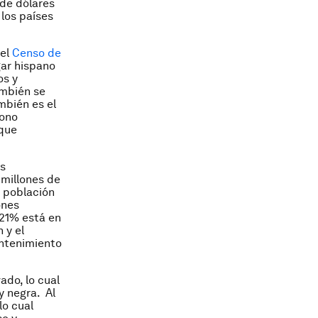
 de dólares
los países
 el
Censo de
gar hispano
os y
ambién se
mbién es el
bono
 que
os
 millones de
a población
ones
 21% está en
 y el
antenimiento
ado, lo cual
y negra. Al
lo cual