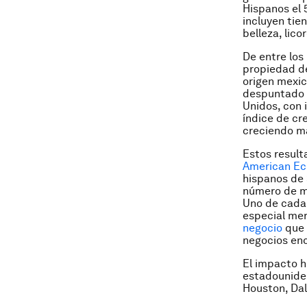
Hispanos el 
incluyen tie
belleza, lico
De entre los
propiedad de
origen mexic
despuntado a
Unidos, con 
índice de cr
creciendo m
Estos result
American E
hispanos de 
número de m
Uno de cada
especial mer
negocio
que 
negocios enc
El impacto h
estadouniden
Houston, Dal