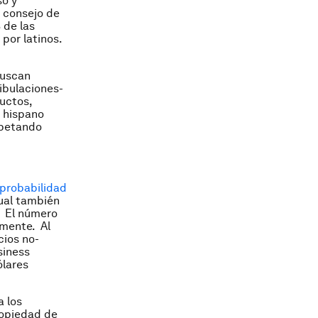
so y
e consejo de
 de las
por latinos.
buscan
ibulaciones-
uctos,
o hispano
spetando
 probabilidad
ual también
. El número
mente. Al
cios no-
siness
ólares
a los
ropiedad de