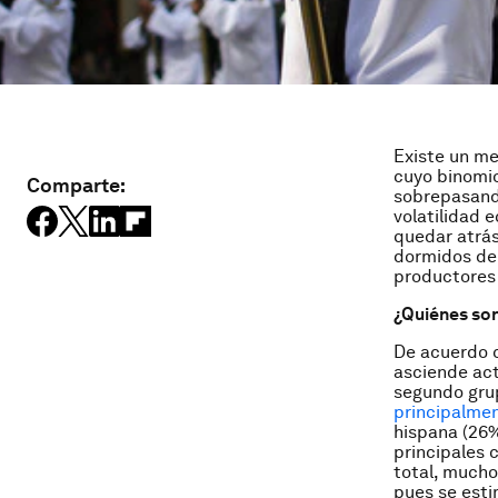
Existe un m
cuyo binomio
Comparte:
sobrepasando
volatilidad 
quedar atrás
dormidos de
productores 
¿Quiénes son
De acuerdo c
asciende act
segundo grup
principalmen
hispana (26%
principales 
total, mucho
pues se esti