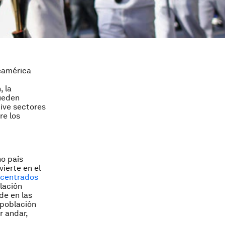
eamérica
 la
pueden
ive sectores
re los
ho país
vierte en el
ncentrados
blación
de en las
 población
r andar,