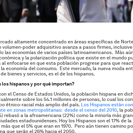
ercado altamente concentrado en áreas específicas de Nort
 volumen-poder adquisitivo avanza a pasos firmes, inclusive
 las economías de varios países latinoamericanos. Más aún,
económica y la polarización política que existe en el mundo 
 al enfocarse en que esta población progrese para que react
 la economía del consumo. Este mercado, la nueva moda ent
de bienes y servicios, es el de los hispanos.
 los hispanos y por qué importan?
on el Censo de Estados Unidos, la población hispana en dic
ualmente sobre los 54.1 millones de personas, lo cual los con
o étnico-racial más amplio del país.
Los Hispanos están co
te en zonas metropolitanas: desde el censo del 2010
, la po
) rebasó a la afroamericana (22%) como la minoría más gran
ciudades estadounidenses. Hoy los Hispanos son el 17% de la
 más que el 5% que eran en 1970. Pero aún tienen camino po
ma que serán el 26% hacia el 2050.