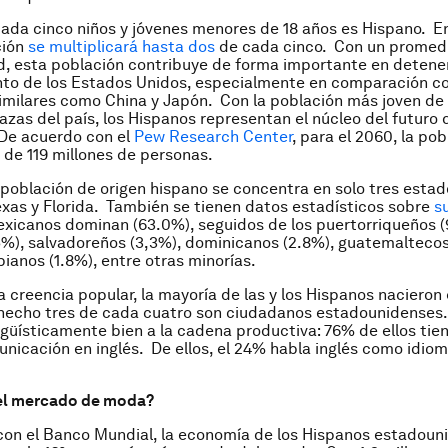
ada cinco niños y jóvenes menores de 18 años es Hispano. En
ción
se multiplicará hasta dos
de cada cinco. Con un promedi
, esta población contribuye de forma importante en detener
nto de los Estados Unidos, especialmente en comparación c
milares como China y Japón. Con la población más joven de
razas del país, los Hispanos representan el núcleo del futuro 
De acuerdo con el
Pew Research Center
, para el 2060, la po
 de 119 millones de personas.
 población de origen hispano se concentra en solo tres estad
Texas y Florida. También se tienen datos estadísticos sobre
s
xicanos dominan (63.0%), seguidos de los puertorriqueños (9
%), salvadoreños (3,3%), dominicanos (2.8%), guatemaltecos (
anos (1.8%), entre otras minorías.
la creencia popular, la mayoría de las y los Hispanos naciero
 hecho tres de cada cuatro son ciudadanos estadounidenses
güísticamente bien a la cadena productiva: 76% de ellos tie
unicación en inglés. De ellos, el 24% habla inglés como idio
 el mercado de moda?
on el Banco Mundial, la economía de los Hispanos estadoun