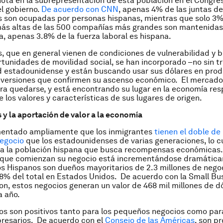
ota en la subrepresentación de esta población en el Congre
l gobierno.
De acuerdo con CNN
, apenas 4% de las juntas d
 son ocupadas por personas hispanas, mientras que solo 3%
ás altas de las 500 compañías más grandes son mantenidas 
a, apenas 3.8% de la fuerza laboral es hispana.
, que en general vienen de condiciones de vulnerabilidad y 
tunidades de movilidad social, se han incorporado –no sin tr
d estadounidense y están buscando usar sus dólares en prod
inversiones que confirmen su ascenso económico. El mercad
ara quedarse, y está encontrando su lugar en la economía re
e los valores y características de sus lugares de origen.
 y la aportación de valor a la economía
entado ampliamente que los inmigrantes
tienen el doble de
negocio
que los estadounidenses de varias generaciones, lo c
ara la población hispana que busca recompensas económicas
 que comienzan su negocio está incrementándose dramática
los Hispanos son dueños mayoritarios de 2.3 millones de nego
l 8% del total en Estados Unidos. De acuerdo con la
Small Bu
ion
, estos negocios generan un valor de 468 mil millones de d
 año.
os son positivos tanto para los pequeños negocios como par
resarios. De acuerdo con el
Consejo de las Américas
, son p