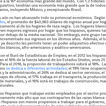
te a la 16ª economía más grande del mundo. Con 1.3 trillones
uisitivo, tendrían una economía más grande que la de todos 
anos, incluyendo México, y exceptuando Brasil.
s aún no han alcanzado todo su potencial económico. Según
dos
, el promedio de $40,963 dólares de ingreso anual por ho
camente al de los hogares de raza negra. Los hogares blanc
enen mayores ingresos por hogar que los hispanos, quienes t
or debajo de la media nacional. Sin embargo, este grupo ta
ncrementado sus ingresos en los últimos años. Además, el 
ya descrito les permite tener un poder adquisitivo efectivo
los blancos, afro-americanos y asiático-americanos.
on el Buró de Estadísticas de Empleo, en el 2012 los hispan
n el 16% de la fuerza laboral de los Estados Unidos, unos 25
ara el 2018, la proporción de trabajadores subirá al 18%. L
tino
se dedica a diferentes actividades
: el 19% tiene ocupaci
 y la administración, el 26% se dedica al sector servicios, el
ajos de oficina, el 17% trabaja en el transporte, la producción
e materiales, y el 16% está en trabajos de construcción, m
aturales.
los Hispanos que trabajan están empleados por el sector priv
tivamente más alto que sus contrapartes de las razas blanca 
os Hispanos son menos propensos a trabajar para el gobierno, 