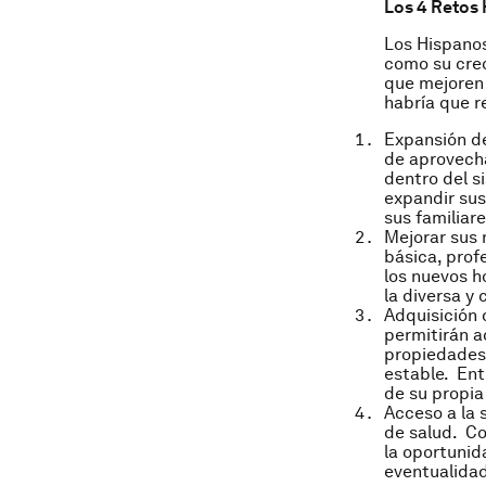
Los 4 Retos
Los Hispanos
como su cre
que mejoren 
habría que r
Expansión de
de aprovecha
dentro del s
expandir sus
sus familiare
Mejorar sus 
básica, prof
los nuevos h
la diversa y
Adquisición 
permitirán a
propiedades 
estable. Ent
de su propia
Acceso a la 
de salud. Co
la oportunid
eventualida