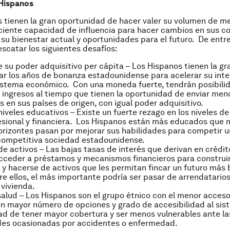
 Hispanos
 tienen la gran oportunidad de hacer valer su volumen de m
ciente capacidad de influencia para hacer cambios en sus 
su bienestar actual y oportunidades para el futuro. De entre 
escatar los siguientes desafíos:
 su poder adquisitivo per cápita – Los Hispanos tienen la gr
r los años de bonanza estadounidense para acelerar su inte
istema económico. Con una moneda fuerte, tendrán posibili
 ingresos al tiempo que tienen la oportunidad de enviar men
s en sus países de origen, con igual poder adquisitivo.
niveles educativos – Existe un fuerte rezago en los niveles d
esional y financiera. Los Hispanos están más educados que 
orizontes pasan por mejorar sus habilidades para competir u
 competitiva sociedad estadounidense.
de activos – Las bajas tasas de interés que derivan en crédit
cceder a préstamos y mecanismos financieros para construi
y hacerse de activos que les permitan fincar un futuro más 
re ellos, el más importante podría ser pasar de arrendatario
 vivienda.
salud – Los Hispanos son el grupo étnico con el menor acceso
n mayor número de opciones y grado de accesibilidad al sis
ad de tener mayor cobertura y ser menos vulnerables ante la
des ocasionadas por accidentes o enfermedad.