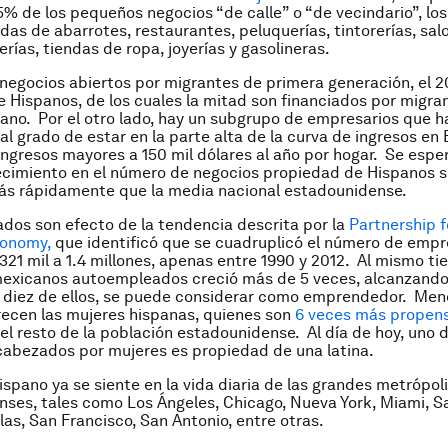
5% de los pequeños negocios “de calle” o “de vecindario”, los
ndas de abarrotes, restaurantes, peluquerías, tintorerías, sal
rerías, tiendas de ropa, joyerías y gasolineras.
 negocios abiertos por migrantes de primera generación, el 
 Hispanos, de los cuales la mitad son financiados por migra
ano. Por el otro lado, hay un subgrupo de empresarios que h
l grado de estar en la parte alta de la curva de ingresos en
ingresos mayores a 150 mil dólares al año por hogar. Se espe
ecimiento en el número de negocios propiedad de Hispanos s
ás rápidamente que la media nacional estadounidense.
ados son efecto de la tendencia descrita por la
Partnership 
conomy
,
que identificó que se cuadruplicó el número de emp
321 mil a 1.4 millones, apenas entre 1990 y 2012. Al mismo ti
exicanos autoempleados creció más de 5 veces, alcanzando 
 diez de ellos, se puede considerar como emprendedor. Men
ecen las mujeres hispanas, quienes son
6 veces más propens
el resto de la población estadounidense. Al día de hoy, uno 
abezados por mujeres es propiedad de una latina.
ispano ya se siente en la vida diaria de las grandes metrópol
ses, tales como Los Ángeles, Chicago, Nueva York, Miami, S
las, San Francisco, San Antonio, entre otras.