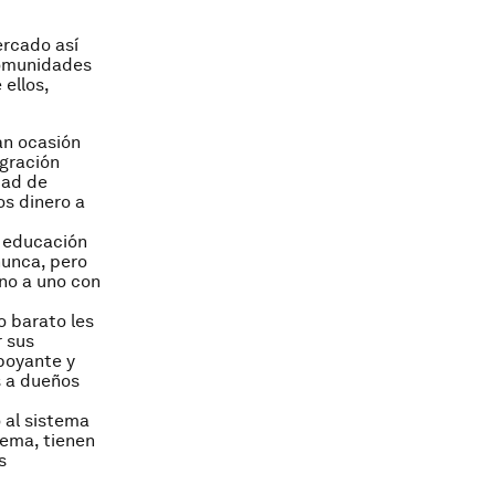
ercado así
comunidades
ellos,
an ocasión
gración
dad de
os dinero a
e educación
nunca, pero
no a uno con
o barato les
r sus
boyante y
s a dueños
 al sistema
tema, tienen
s