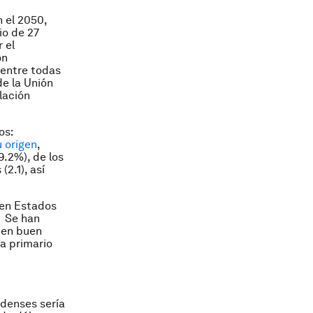
 el 2050,
o de 27
 el
on
 entre todas
de la Unión
blación
os:
u origen
,
.2%), de los
2.1), así
n en Estados
. Se han
nen buen
ma primario
idenses sería