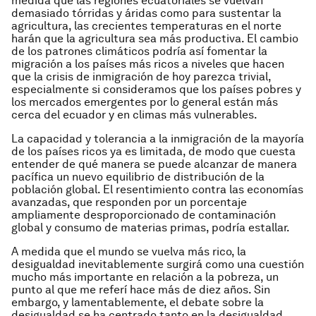
medida que las regiones ecuatoriales se vuelvan
demasiado tórridas y áridas como para sustentar la
agricultura, las crecientes temperaturas en el norte
harán que la agricultura sea más productiva. El cambio
de los patrones climáticos podría así fomentar la
migración a los países más ricos a niveles que hacen
que la crisis de inmigración de hoy parezca trivial,
especialmente si consideramos que los países pobres y
los mercados emergentes por lo general están más
cerca del ecuador y en climas más vulnerables.
La capacidad y tolerancia a la inmigración de la mayoría
de los países ricos ya es limitada, de modo que cuesta
entender de qué manera se puede alcanzar de manera
pacífica un nuevo equilibrio de distribución de la
población global. El resentimiento contra las economías
avanzadas, que responden por un porcentaje
ampliamente desproporcionado de contaminación
global y consumo de materias primas, podría estallar.
A medida que el mundo se vuelva más rico, la
desigualdad inevitablemente surgirá como una cuestión
mucho más importante en relación a la pobreza, un
punto al que me referí hace más de diez años. Sin
embargo, y lamentablemente, el debate sobre la
desigualdad se ha centrado tanto en la desigualdad