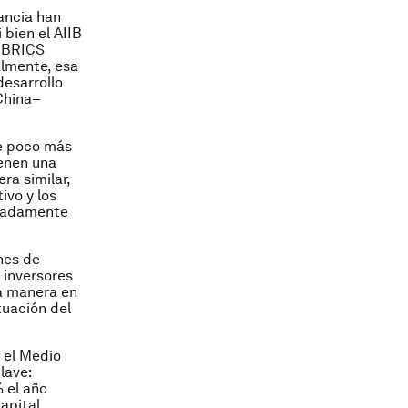
tancia han
bien el AIIB
s BRICS
nalmente, esa
desarrollo
China–
de poco más
ienen una
ra similar,
vo y los
imadamente
nes de
 inversores
La manera en
tuación del
 el Medio
lave:
% el año
capital