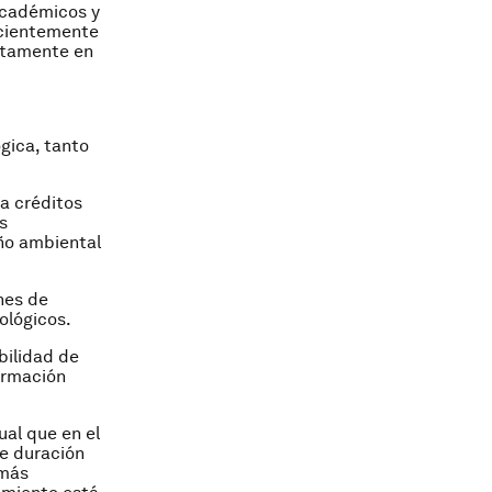
 académicos y
ecientemente
untamente en
gica, tanto
a créditos
s
ño ambiental
nes de
ológicos.
bilidad de
formación
ual que en el
e duración
 más