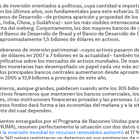
s de inversión orientados a políticas, cuya cantidad e impor
 los últimos años, son fundamentales para este esfuerzo. Si 
anco de Desarrollo –de próxima aparición y propiedad de lo
a, India, China, y Sudáfrica)– son los más visibles internacio
unta del iceberg. Conjuntamente, los dos mayores bancos de 
l Banco de Desarrollo de Brasil y el Banco de Desarrollo de 
aproximadamente 1,5 billones de dólares en activos.
oberanos de inversión patrimonial –cuyos activos pasaron 
s de dólares en 2007 a 7 billones en la actualidad– también t
ignificativa sobre los mercados de activos mundiales. De mane
ades monetarias han desempeñado un papel cada vez más acti
 los principales bancos centrales aumentaron desde aprox
en 2005 a 13,9 billones a principios de este año.
meros, aunque grandes, palidecen cuando ante los 305 billo
ctivos financieros que mantienen los bancos comerciales, los
les, otras instituciones financieras privadas y las personas. 
esos fondos dará forma a las economías del mañana y a la si
te del cual dependen.
ientes encargados por el Programa de Naciones Unidas para
NUMA), resumen perfectamente la situación con dos datos c
e
la inversión mundial en recursos renovables aumentó
el 17 
de 140 países registraron un deterioro en sus existencias de 