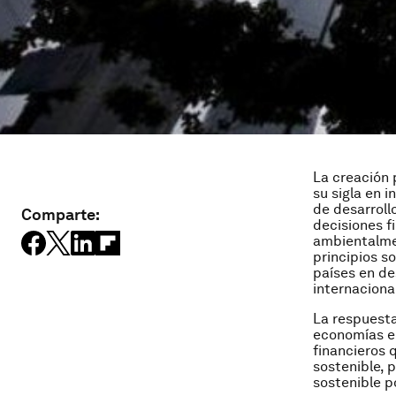
La creación 
su sigla en 
de desarroll
Comparte:
decisiones f
ambientalmen
principios s
países en de
internaciona
La respuesta
economías e
financieros 
sostenible, 
sostenible po