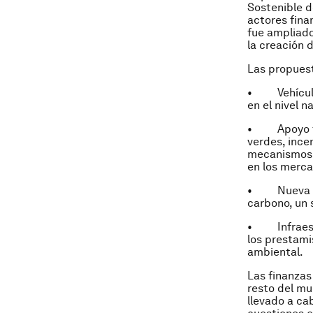
Sostenible d
actores fina
fue ampliado
la creación 
Las propues
• Vehículos 
en el nivel 
• Apoyo fisc
verdes, ince
mecanismos 
en los merca
• Nueva inf
carbono, un 
• Infraestru
los prestami
ambiental.
Las finanzas
resto del m
llevado a ca