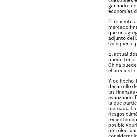
cuestiones e
ganando fuer
economías de
El reciente 
mercado fina
que un agreg
adjunto del 
Quinquenal p
El actual de
puede tener 
China pueden
el creciente
Y, de hecho,
desarrollo d
las finanzas
avanzando. E
la que parti
mercado. La 
riesgos climá
recientement
posible «bur
petróleo, ca
considerar l