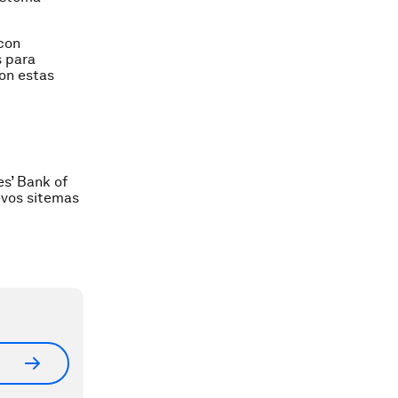
 con
s para
con estas
es’ Bank of
evos sitemas