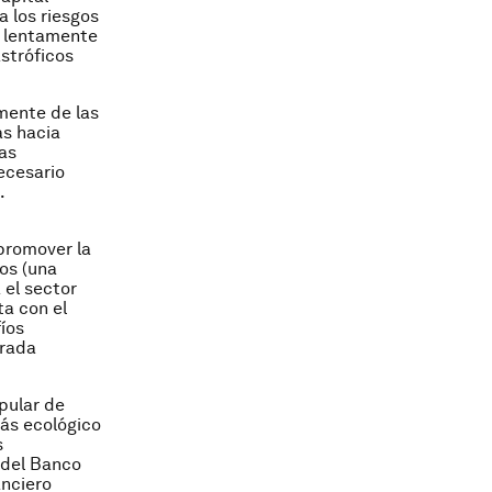
a los riesgos
o lentamente
stróficos
mente de las
as hacia
as
ecesario
.
promover la
ros (una
 el sector
ta con el
íos
irada
pular de
ás ecológico
s
 del Banco
anciero