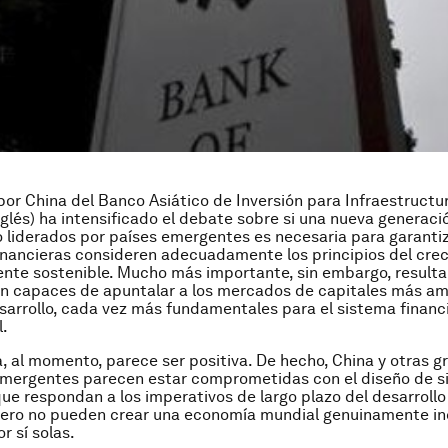
por China del Banco Asiático de Inversión para Infraestructur
inglés) ha intensificado el debate sobre si una nueva generac
o liderados por países emergentes es necesaria para garantiz
inancieras consideren adecuadamente los principios del cre
te sostenible. Mucho más importante, sin embargo, resulta 
on capaces de apuntalar a los mercados de capitales más am
sarrollo, cada vez más fundamentales para el sistema financ
l.
, al momento, parece ser positiva. De hecho, China y otras g
mergentes parecen estar comprometidas con el diseño de s
que respondan a los imperativos de largo plazo del desarrollo 
pero no pueden crear una economía mundial genuinamente inc
r sí solas.