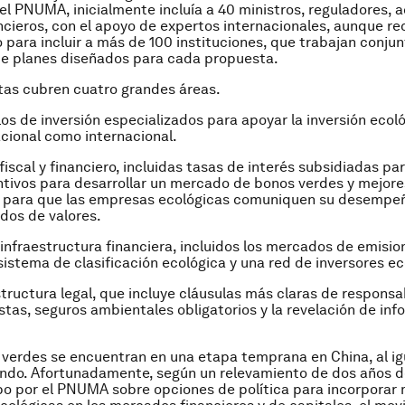
el PNUMA, inicialmente incluía a 40 ministros, reguladores,
ncieros, con el apoyo de expertos internacionales, aunque r
 para incluir a más de 100 instituciones, que trabajan conj
de planes diseñados para cada propuesta.
tas cubren cuatro grandes áreas.
de inversión especializados para apoyar la inversión ecoló
nacional como internacional.
al y financiero, incluidas tasas de interés subsidiadas par
ntivos para desarrollar un mercado de bonos verdes y mejore
para que las empresas ecológicas comuniquen su desempe
dos de valores.
raestructura financiera, incluidos los mercados de emisio
sistema de clasificación ecológica y una red de inversores ec
ctura legal, que incluye cláusulas más claras de responsa
stas, seguros ambientales obligatorios y la revelación de in
 verdes se encuentran en una etapa temprana en China, al ig
undo. Afortunadamente, según un relevamiento de dos años d
bo por el PNUMA sobre opciones de política para incorporar