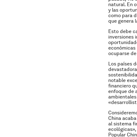
natural. En 
y las oport
como para de
que genera l
Esto debe ca
inversiones i
oportunidade
económicas e
ocuparse de 
Los países de
devastadora 
sostenibilid
notable exce
financiero q
enfoque de a
ambientales
«desarrollis
Consideremos
China acaba
al sistema f
ecológicas»,
Popular Chin