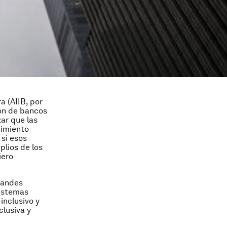
a (AIIB, por
ión de bancos
ar que las
cimiento
si esos
plios de los
iero
randes
istemas
inclusivo y
lusiva y