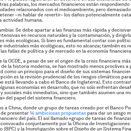
otras palabras, los mercados financieros están respondiendo 
unidades relacionados con el medioambiente, pero demasiad
tener –ni hablar de revertir– los daños potencialmente cata
a actividad humana.
mbiar. Se debe apartar a las finanzas más rápida y decisiva
ntensivas en recursos naturales y la contaminación, y dirigirl
s más ecológicas. Si bien es fundamental contar con polític
 industriales más ecológicas, esto no alcanza; también es n
las fallas de política y de mercado en la economía financiera
 la OCDE, a pesar de ser el origen de la crisis financiera más
de la historia moderna, se han mostrado menos proclives a 
ad como un principio para el diseño de sus sistemas financie
pción es la revisión prudencial de los riesgos climáticos para
ue está llevando a cabo el Banco de Inglaterra). Esto contras
lgunas economías en desarrollo, que no solo enfrentan desaf
 y sociales más inmediatos, sino que también asumen una m
ta» del papel del sistema financiero.
 a China, donde un grupo de tareas creado por el Banco Po
 de presentar
14 ambiciosas propuestas
para dar un sesgo m
inanciero del país. El así llamado «grupo de tareas de finanza
 convocado conjuntamente por la Oficina de Investigaciones
o (BPC) y la Investigación sobre el Diseño de un Sistema Fin