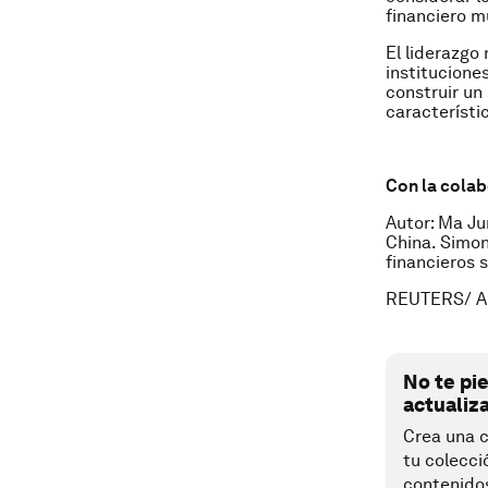
financiero m
El liderazgo
institucione
construir un
característi
Con la cola
Autor: Ma Ju
China. Simon
financieros 
REUTERS/ A
No te pi
actualiz
Crea una c
tu colecci
contenido