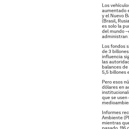
Los vehículo
aumentado en
y el Nuevo B
(Brasil, Rusi
es solo la p
del mundo –e
administran 
Los fondos s
de 3 billone
influencia s
las autorid
balances de
5,5 billones 
Pero esos nú
dólares en a
instituciona
que se usen 
medioambien
Informes rec
Ambiente (P
mientras qu
pasado, 116 