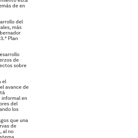
imiento está
demás de en
arrollo del
rales, más
obernador
3.° Plan
esarrollo
uerzos de
fectos sobre
 el
 el avance de
stá
 informal en
ores del
ando los
esgos que una
rvas de
 al no
sistema