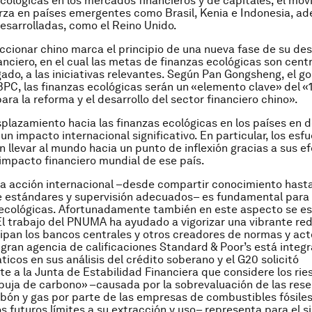
cológicas en los mercados financieros y de capitales, el mov
za en países emergentes como Brasil, Kenia e Indonesia, a
sarrolladas, como el Reino Unido.
accionar chino marca el principio de una nueva fase de su des
nciero, en el cual las metas de finanzas ecológicas son cent
ado, a las iniciativas relevantes. Según Pan Gongsheng, el g
BPC, las finanzas ecológicas serán un «elemento clave» del «1
ara la reforma y el desarrollo del sector financiero chino».
splazamiento hacia las finanzas ecológicas en los países en d
un impacto internacional significativo. En particular, los esf
 llevar al mundo hacia un punto de inflexión gracias a sus e
 impacto financiero mundial de ese país.
 la acción internacional –desde compartir conocimiento hasta
e estándares y supervisión adecuados– es fundamental para
 ecológicas. Afortunadamente también en este aspecto se e
l trabajo del PNUMA ha ayudado a vigorizar una vibrante red
cipan los bancos centrales y otros creadores de normas y act
gran agencia de calificaciones Standard & Poor’s está integr
ticos en sus análisis del crédito soberano y el G20 solicitó
e a la Junta de Estabilidad Financiera que considere los ri
buja de carbono» –causada por la sobrevaluación de las rese
rbón y gas por parte de las empresas de combustibles fósiles,
os futuros límites a su extracción y uso– representa para el 