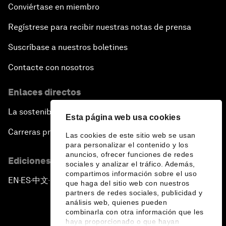
Conviértase en miembro
Regístrese para recibir nuestras notas de prensa
Suscríbase a nuestros boletines
Contacte con nosotros
Enlaces directos
La sostenibilidad en el Foro
Esta página web usa cookies
Carreras profesionales
Las cookies de este sitio web se usan
para personalizar el contenido y los
anuncios, ofrecer funciones de redes
Ediciones en otros idiomas
sociales y analizar el tráfico. Además,
compartimos información sobre el uso
EN
ES
中文
日本語
▪
▪
▪
que haga del sitio web con nuestros
partners de redes sociales, publicidad y
análisis web, quienes pueden
combinarla con otra información que les
haya proporcionado o que hayan