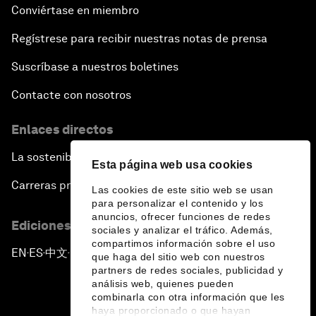
Conviértase en miembro
Regístrese para recibir nuestras notas de prensa
Suscríbase a nuestros boletines
Contacte con nosotros
Enlaces directos
La sostenibilidad en el Foro
Esta página web usa cookies
Carreras profesionales
Las cookies de este sitio web se usan
para personalizar el contenido y los
anuncios, ofrecer funciones de redes
Ediciones en otros idiomas
sociales y analizar el tráfico. Además,
compartimos información sobre el uso
EN
ES
中文
日本語
▪
▪
▪
que haga del sitio web con nuestros
partners de redes sociales, publicidad y
análisis web, quienes pueden
combinarla con otra información que les
haya proporcionado o que hayan