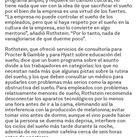
programa amplio, y requiere un cambio cultural, no
tiene nada que ver con la idea de que sacrificar el sueño
por el bien de la empresa es una virtud de los fuertes.
“La empresa no puede controlar el sueño de los
empleados, pero que sí haya respeto por el sueño en la
cultura de la empresa, eso lo convierte en algo
meritorio”, añadió Rothstein. “Por lo tanto, nada de
vanagloriarse de que duerme poco”.
Rothstein, que ofreció servicios de consultoría para
Procter & Gamble y para Hyatt sobre educación del
sueño, dice que un buen programa sobre el asunto
divide a los trabajadores en categorías: los que no
necesitan nada más que algunas pistas sobre la rutina
del sueño, y los que deben consultar un médico para
ayudarles con problemas más serios como la apnea
obstructiva del sueño. Para empleados con problemas
relativamente menores de sueño, Rothstein recomienda
desconectar los aparatos tecnológicos por lo menos
una hora antes de ir a la cama, eliminando así la
interferencia con la producción de melatonina; evitar
tomar vino antes de dormir, aunque el vino puede hacer
que la persona se duerma más deprisa, interfiere con
los ciclos del sueño más tarde durante la noche,
además de no consumir cafeína cerca de seis horas