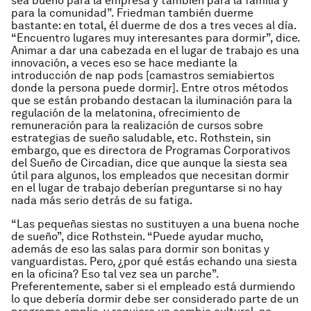
sea bueno para la empresa y también para la familia y
para la comunidad”. Friedman también duerme
bastante: en total, él duerme de dos a tres veces al día.
“Encuentro lugares muy interesantes para dormir”, dice.
Animar a dar una cabezada en el lugar de trabajo es una
innovación, a veces eso se hace mediante la
introducción de nap pods [camastros semiabiertos
donde la persona puede dormir]. Entre otros métodos
que se están probando destacan la iluminación para la
regulación de la melatonina, ofrecimiento de
remuneración para la realización de cursos sobre
estrategias de sueño saludable, etc. Rothstein, sin
embargo, que es directora de Programas Corporativos
del Sueño de Circadian, dice que aunque la siesta sea
útil para algunos, los empleados que necesitan dormir
en el lugar de trabajo deberían preguntarse si no hay
nada más serio detrás de su fatiga.
“Las pequeñas siestas no sustituyen a una buena noche
de sueño”, dice Rothstein. “Puede ayudar mucho,
además de eso las salas para dormir son bonitas y
vanguardistas. Pero, ¿por qué estás echando una siesta
en la oficina? Eso tal vez sea un parche”.
Preferentemente, saber si el empleado está durmiendo
lo que debería dormir debe ser considerado parte de un