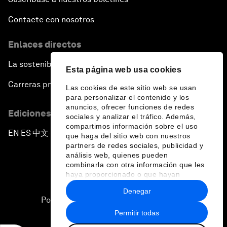
Contacte con nosotros
Enlaces directos
La sostenibilidad en el Foro
Esta página web usa cookies
Carreras profesionales
Las cookies de este sitio web se usan
para personalizar el contenido y los
anuncios, ofrecer funciones de redes
Ediciones en otros idiomas
sociales y analizar el tráfico. Además,
compartimos información sobre el uso
EN
ES
中文
日本語
▪
▪
▪
que haga del sitio web con nuestros
partners de redes sociales, publicidad y
análisis web, quienes pueden
combinarla con otra información que les
haya proporcionado o que hayan
recopilado a partir del uso que haya
Denegar
hecho de sus servicios.
Política de privacidad y normas de uso
Permitir todas
Sitemap