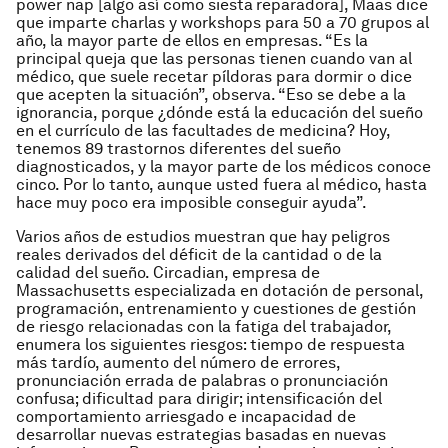
power nap [algo así como siesta
reparadora], Maas dice
que imparte charlas y workshops para 50 a 70 grupos al
año, la mayor parte de ellos en empresas. “Es la
principal queja que las personas tienen cuando van al
médico, que suele recetar píldoras para dormir o dice
que acepten la situación”, observa. “Eso se debe a la
ignorancia, porque ¿dónde está la educación del sueño
en el currículo de las facultades de medicina? Hoy,
tenemos 89 trastornos diferentes del sueño
diagnosticados, y la mayor parte de los médicos conoce
cinco. Por lo tanto, aunque usted fuera al médico, hasta
hace muy poco era imposible conseguir ayuda”.
Varios años de estudios muestran que hay peligros
reales derivados del déficit de la cantidad o de la
calidad del sueño. Circadian, empresa de
Massachusetts especializada en dotación de personal,
programación, entrenamiento y cuestiones de gestión
de riesgo relacionadas con la fatiga del trabajador,
enumera los siguientes riesgos: tiempo de respuesta
más tardío, aumento del número de errores,
pronunciación errada de palabras o pronunciación
confusa; dificultad para dirigir; intensificación del
comportamiento arriesgado e incapacidad de
desarrollar nuevas estrategias basadas en nuevas